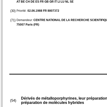
AT BE CH DE ES FR GB GR IT LI LU NL SE
(30)
Priorité:
02.06.1988
FR 8807372
(71)
Demandeur:
CENTRE NATIONAL DE LA RECHERCHE SCIENTIFIQ
75007 Paris (FR)
Dérivés de métalloporphyrines, leur préparation, 
(54)
préparation de molécules hybrides