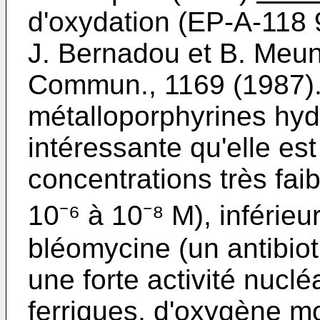
d'oxydation (EP-A-118 9
J. Bernadou et B. Meun
Commun., 1169 (1987). 
métalloporphyrines hydr
intéressante qu'elle es
concentrations très faib
10⁻⁶ à 10⁻⁸ M), inférieu
bléomycine (un antibio
une forte acti­vité nuc
ferriques, d'oxygène mo