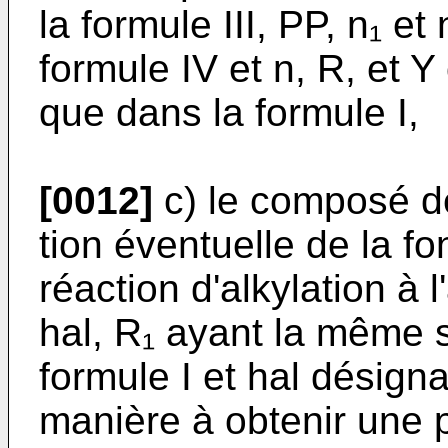
la formule III, PP, n₁ e
formule IV et n, R, et Y
que dans la formule I,
[0012]
c) le composé de
tion éventuelle de la f
réaction d'alkylation à 
hal, R₁ ayant la même s
formule I et hal désign
manière à obtenir une p