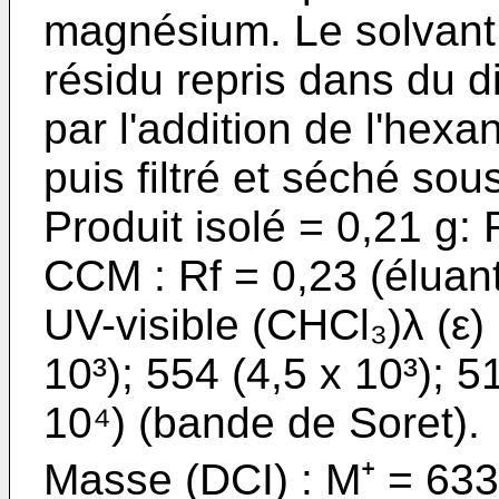
magnésium. Le solvant 
résidu repris dans du d
par l'addition de l'hex
puis filtré et séché sou
Produit isolé = 0,21 g:
CCM : Rf = 0,23 (éluan
UV-visible (CHCl₃)λ (ε) 
10³); 554 (4,5 x 10³); 5
10⁴) (bande de Soret).
Masse (DCI) : M⁺ = 633