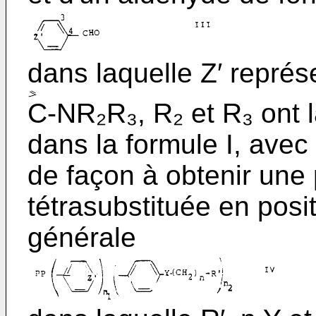
dans laquelle Z′ repré
C-NR₂R₃, R₂ et R₃ ont 
dans la formule I, avec 
de façon à obtenir une
tétrasubstituée en posi
générale