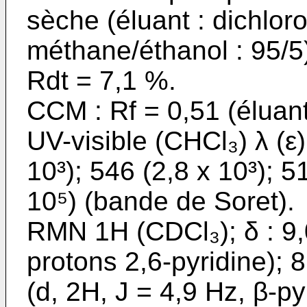
sèche (éluant : dichlor
méthane/éthanol : 95/5)
Rdt = 7,1 %.
CCM : Rf = 0,51 (éluan
UV-visible (CHCl₃) λ (ε)
10³); 546 (2,8 x 10³); 5
10⁵) (bande de Soret).
RMN 1H (CDCl₃); δ : 9,0
protons 2,6-pyridine); 8
(d, 2H, J = 4,9 Hz, β-py