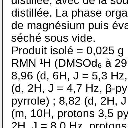
distillée, avec de la so
distillée. La phase org
de magnésium puis évap
séché sous vide.
Produit isolé = 0,025 g
RMN ¹H (DMSOd₆ à 297 
8,96 (d, 6H, J = 5,3 Hz,
(d, 2H, J = 4,7 Hz, β-pyr
pyrrole) ; 8,82 (d, 2H, J
(m, 10H, protons 3,5 pyr
2H, J = 8,0 Hz, protons