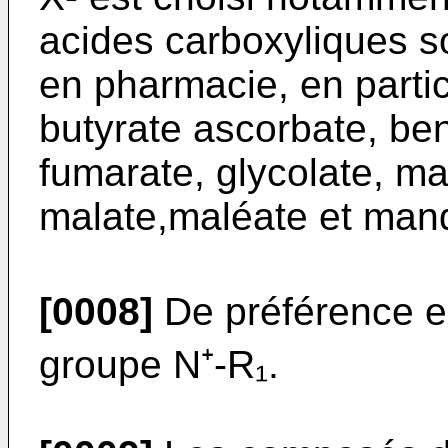
acides carboxyliques s
en pharma­cie, en partic
butyrate ascorbate, ben
fumarate, glycolate, mal
malate,maléate et man­
[0008]
De préférence e
groupe N⁺-R₁.