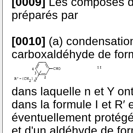
[0009]
Les composés de
pré­parés par
[0010]
(a) condensation
carboxaldéhyde de for
dans laquelle n et Y on
dans la formule I et R′ 
éventuellement protégé 
et d'un aldéhyde de fo