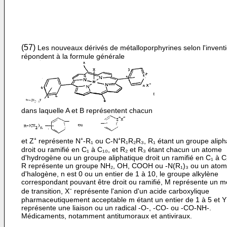
(57)
Les nouveaux dérivés de métalloporphyrines selon l'invent
répondent à la formule générale
dans laquelle A et B représentent chacun
et Z⁺ représente N⁺-R₁ ou C-N⁺R₁R₂R₃, R₁ étant un groupe aliph
droit ou ramifié en C₁ à C₁₀, et R₂ et R₃ étant chacun un atome
d'hydrogène ou un groupe aliphatique droit un ramifié en C₁ à C
R représente un groupe NH₂, OH, COOH ou -N(R₁)₃ ou un ato
d'halogène, n est 0 ou un entier de 1 à 10, le groupe alkylène
correspondant pouvant être droit ou ramifié, M représente un m
de transition, X⁻ re­présente l'anion d'un acide carboxylique
pharmaceuti­quement acceptable m étant un entier de 1 à 5 et Y
représente une liaison ou un radical -O-, -CO- ou -CO-NH-.
Médicaments, notamment antitumoraux et anti­viraux.