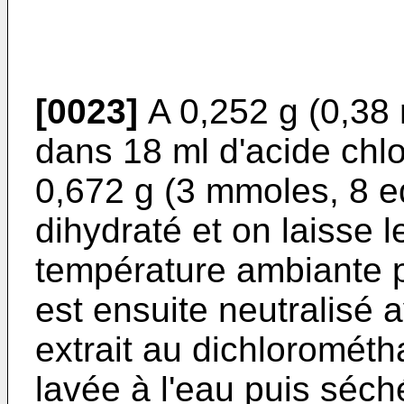
[0023]
A 0,252 g (0,38 
dans 18 ml d'acide chl
0,672 g (3 mmoles, 8 e
dihydraté et on laisse 
température ambi­ante 
est ensuite neutralisé 
extrait au dichloromét
lavée à l'eau puis séch