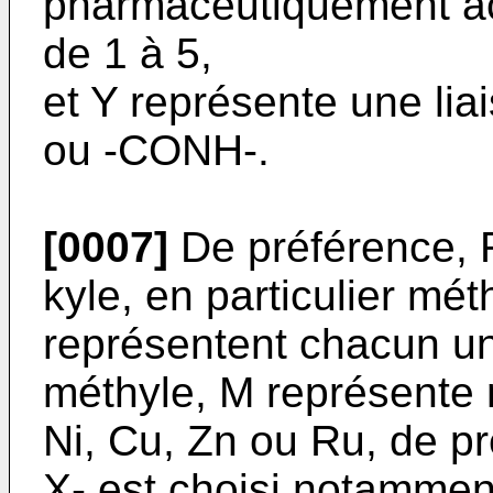
pharma­ceutiquement ac
de 1 à 5,
et Y représente une lia
ou -CONH-.
[0007]
De préférence, R
kyle, en particulier mét
représentent chacun u
méthyle, M représente
Ni, Cu, Zn ou Ru, de p
X- est choisi notammen