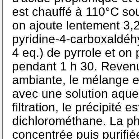
est chauffé à 110°C sous
on ajoute len­tement 3,
pyridine-4-carbo­xaldéh
4 eq.) de pyrrole et on
pendant 1 h 30. Reve­n
ambiante, le mélange e
avec une solution aqu
filtration, le précipité 
dichlorométhane. La ph
concentrée puis purifié