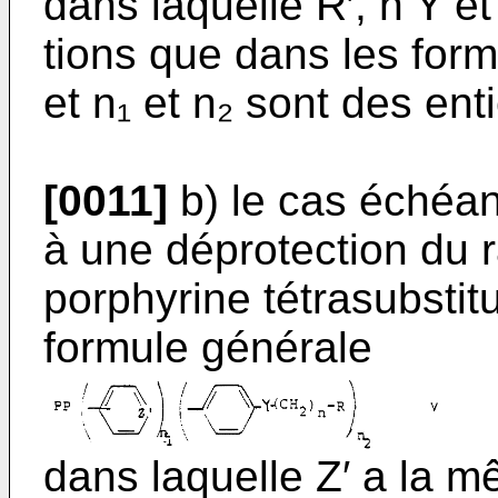
dans laquelle R′, n Y et
tions que dans les formu
et n₁ et n₂ sont des ent
[0011]
b) le cas échéan
à une déprotection du r
por­phyrine tétrasubsti
formule géné­rale
dans laquelle Z′ a la m