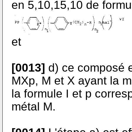
en 5,10,15,10 de formu
et
[0013]
d) ce composé es
MXp, M et X ayant la m
la formule I et p corre
métal M.