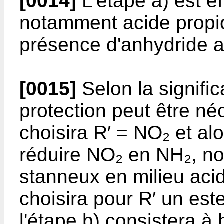
[0014]
L'étape a) est ef
notamment acide propio
présence d'anhydride a
[0015]
Selon la signific
protection peut être né
choi­sira R′ = NO₂ et al
réduire NO₂ en NH₂, no
stanneux en mi­lieu aci
choisira pour R′ un est
l'étape b) consistera à 