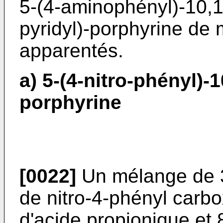
5-(4-aminophényl)-10,15
pyridyl)-porphyrine de 
apparentés.
a) 5-(4-nitro-phényl)-10
porphyrine
[0022]
Un mélange de 3
de nitro-4-phényl carb
d'acide pro­pionique et