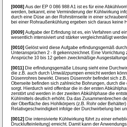
[0008]
Aus der EP 0 086 988 A1 ist es für eine Abkühlvor
werden, bekannt, eine Verminderung der Kühlwirkung inf
durch eine Düse an der Rohrstirnseite in einer schraubenl
bei einer Rohraußenkühlung ergeben sich daraus keine 
[0009]
Aufgabe der Erfindung ist es, ein Verfahren und 
wesentlich intensiviert und stärker vergleichmäßigt werde
[0010]
Gelöst wird diese Aufgabe erfindungsgemäß durch e
Unteransprüchen 2 - 8 gekennzeichnet. Eine Vorrichtung 
Ansprüche 10 bis 12 geben zweckmäßige Ausgestaltunge
[0011]
Die erfindungsgemäße Lösung sieht eine Durchwirb
die z.B. auch durch Umwälzpumpen erreicht werden könnte
Düsenrohres bewirkt. Dieses Düsenrohr befindet sich z.B
Oberseite befinden sich zahlreiche Bohrungen, durch die 
sorgt. Hierdurch wird offenbar die in der ersten Abkühl
zerstört und werden in der zweiten Abkühlphase die ents
Kühlmittels deutlich erhöht. Da das Zusammenbrechen d
der Oberfläche des Hohlkörpers (z.B. Rohr oder Behälter)
Relativgeschwindigkeit infolge der Durchwirbelung bei u
[0012]
Die intensivierte Kühlwirkung führt zu einer erhebl
Drucklufteinleitung) erreicht. Damit kann der Anwendun