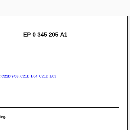
EP 0 345 205 A1
:
C21D
9/08
,
C21D
1/64
,
C21D
1/63
Ing.