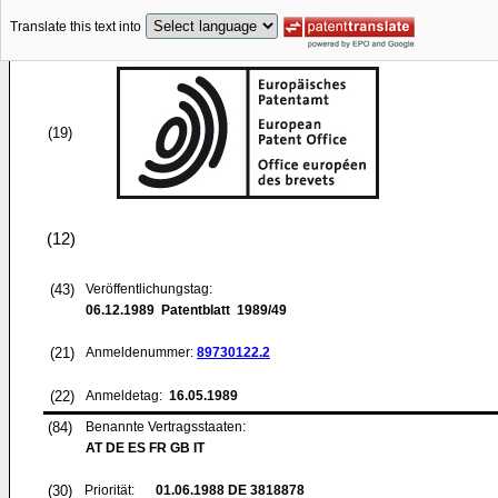
Translate this text into
(19)
(12)
(43)
Veröffentlichungstag:
06.12.1989
Patentblatt 1989/49
(21)
Anmeldenummer:
89730122.2
(22)
Anmeldetag:
16.05.1989
(84)
Benannte Vertragsstaaten:
AT DE ES FR GB IT
(30)
Priorität:
01.06.1988
DE 3818878