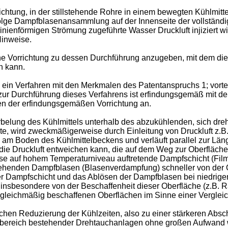
richtung, in der stillstehende Rohre in einem bewegten Kühlmi
olge Dampfblasenansammlung auf der Innenseite der vollständi
inienförmigen Strömung zugeführte Wasser Druckluft injiziert w
Hinweise.
eine Vorrichtung zu dessen Durchführung anzugeben, mit dem d
n kann.
in Verfahren mit den Merkmalen des Patentanspruchs 1; vortei
zur Durchführung dieses Verfahrens ist erfindungsgemäß mit d
n der erfindungsgemäßen Vorrichtung an.
elung des Kühlmittels unterhalb des abzukühlenden, sich dreh
, wird zweckmäßigerweise durch Einleitung von Druckluft z.B.
. am Boden des Kühlmittelbeckens und verläuft parallel zur L
die Druckluft entweichen kann, die auf dem Weg zur Oberfläche
phase auf hohem Temperaturniveau auftretende Dampfschicht (Fi
tehenden Dampfblasen (Blasenverdampfung) schneller von der O
er Dampfschicht und das Ablösen der Dampfblasen bei niedrig
 insbesondere von der Beschaffenheit dieser Oberfläche (z.B. R
ngleichmäßig beschaffenen Oberflächen im Sinne einer Verglei
ichen Reduzierung der Kühlzeiten, also zu einer stärkeren Absch
gsbereich bestehender Drehtauchanlagen ohne großen Aufwand w