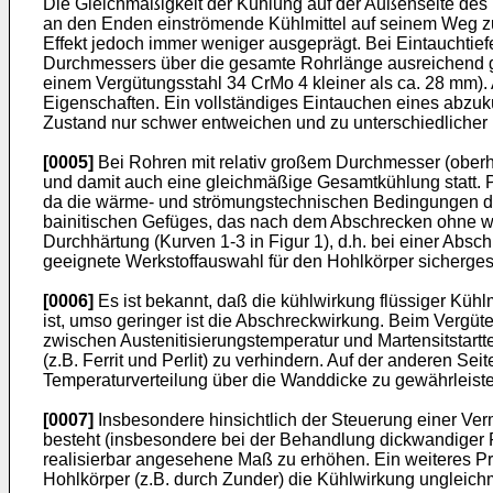
Die Gleichmäßigkeit der Kühlung auf der Außenseite des R
an den Enden einströmende Kühlmittel auf seinem Weg zur 
Effekt jedoch immer weniger ausgeprägt. Bei Eintauchtief
Durchmessers über die gesamte Rohrlänge ausreichend gle
einem Vergütungsstahl 34 CrMo 4 kleiner als ca. 28 mm). 
Eigenschaften. Ein vollständiges Eintauchen eines abzu
Zustand nur schwer entweichen und zu unterschiedlicher
[0005]
Bei Rohren mit relativ großem Durchmesser (oberha
und damit auch eine gleichmäßige Gesamtkühlung statt. Pr
da die wärme- und strömungstechnischen Bedingungen dabe
bainitischen Gefüges, das nach dem Abschrecken ohne wei
Durchhärtung (Kurven 1-3 in Figur 1), d.h. bei einer Abs
geeignete Werkstoffauswahl für den Hohlkörper sicherges
[0006]
Es ist bekannt, daß die kühlwirkung flüssiger Küh
ist, umso geringer ist die Abschreckwirkung. Beim Vergü
zwischen Austenitisierungstemperatur und Martensitstart
(z.B. Ferrit und Perlit) zu verhindern. Auf der anderen S
Temperaturverteilung über die Wanddicke zu gewährleis
[0007]
Insbesondere hinsichtlich der Steuerung einer Ve
besteht (insbesondere bei der Behandlung dickwandiger 
realisierbar angesehene Maß zu erhöhen. Ein weiteres P
Hohlkörper (z.B. durch Zunder) die Kühlwirkung ungleichm