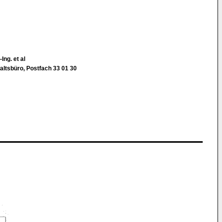
Ing. et al
ltsbüro, Postfach 33 01 30