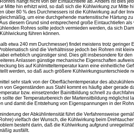
ohres hängt nicht von der Eintauchtiefe ab. Anders ist dies je
Mitte hin erhitzt wird, so daß sich die Kühlwirkung zur Mitte 
en über 80 % des Durchmessers ist die Kühlwirkung auf der Inn
ichmäßig, um eine durchgehende martensitische Härtung zu erzi
Aus diesem Grund sind entsprechend große Eintauchtiefen als v
kühlenden Rohres sollte jedoch vermieden werden, da sich Dam
 Kühlwickung führen können.
lb etwa 240 mm Durchmesser) findet meistens trotz geringer E
oblematisch sind die Verhältnisse jedoch bei Rohren mit klein
i erheblich ungünstiger sind. Dies gilt insbesondere für den 
teres Anlassen günstige mechanische Eigenschaften aufweist (v
chreckung bis auf Kühlmitteltemperatur kann eine einheitliche 
tellt werden, so daß auch größere Kühlwirkungsunterschiede no
lmittel sehr stark von der Oberflächentemperatur des abzuküh
ten von Gegenständen aus Stahl kommt es häufig aber gerade da
temperatur bzw. einsetzender Bainitbildung schnell zu durchfa
eite sollte der Temperaturbereich der Martensitbildung möglich
ten und damit die Entstehung von Eigenspannungen in der Rohr
rminderung der Abkühlintensität führt die Verfahrensweise ge
Rohre) vielfach der Wunsch, die Kühlwirkung beim Drehtauche
roblem besteht darin, daß die Kühlwirkung aufgrund unregelm
äßig ausfällt.