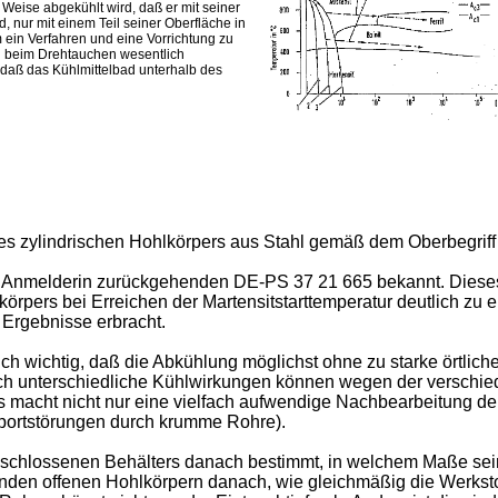
Weise abgekühlt wird, daß er mit seiner
 nur mit einem Teil seiner Oberfläche in
 ein Verfahren und eine Vorrichtung zu
n beim Drehtauchen wesentlich
 daß das Kühlmittelbad unterhalb des
ines zylindrischen Hohlkörpers aus Stahl gemäß dem Oberbegrif
che Anmelderin zurückgehenden DE-PS 37 21 665 bekannt. Dieses
pers bei Erreichen der Martensitstarttemperatur deutlich zu e
 Ergebnisse erbracht.
h wichtig, daß die Abkühlung möglichst ohne zu starke örtlich
rtlich unterschiedliche Kühlwirkungen können wegen der versch
macht nicht nur eine vielfach aufwendige Nachbearbeitung der 
nsportstörungen durch krumme Rohre).
geschlossenen Behälters danach bestimmt, in welchem Maße sei
nden offenen Hohlkörpern danach, wie gleichmäßig die Werkstof