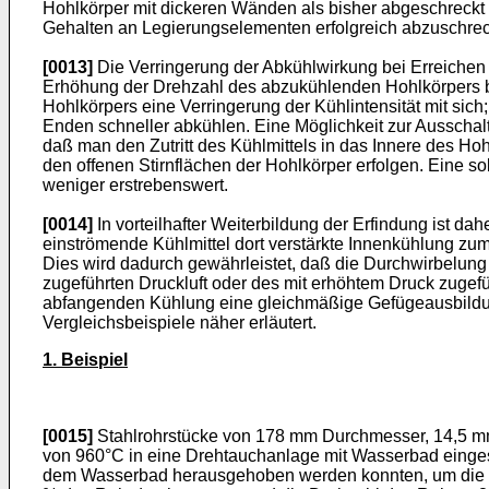
Hohlkörper mit dickeren Wänden als bisher abgeschreckt 
Gehalten an Legierungselementen erfolgreich abzuschre
[0013]
Die Verringerung der Abkühlwirkung bei Erreichen 
Erhöhung der Drehzahl des abzukühlenden Hohlkörpers bei
Hohlkörpers eine Verringerung der Kühlintensität mit sich;
Enden schneller abkühlen. Eine Möglichkeit zur Ausschalt
daß man den Zutritt des Kühlmittels in das Innere des H
den offenen Stirnflächen der Hohlkörper erfolgen. Eine
weniger erstrebenswert.
[0014]
In vorteilhafter Weiterbildung der Erfindung ist 
einströmende Kühlmittel dort verstärkte Innenkühlung z
Dies wird dadurch gewährleistet, daß die Durchwirbelung
zugeführten Druckluft oder des mit erhöhtem Druck zugefüh
abfangenden Kühlung eine gleichmäßige Gefügeausbildun
Vergleichsbeispiele näher erläutert.
1. Beispiel
[0015]
Stahlrohrstücke von 178 mm Durchmesser, 14,5 mm
von 960°C in eine Drehtauchanlage mit Wasserbad einges
dem Wasserbad herausgehoben werden konnten, um die Roh