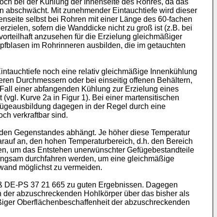
doch bei der Kühlung der Innenseite des Rohres, da das
hin abschwächt. Mit zunehmender Eintauchtiefe wird dieser
enseite selbst bei Rohren mit einer Länge des 60-fachen
elen, sofern die Wanddicke nicht zu groß ist (z.B. bei
orteilhaft anzusehen für die Erzielung gleichmäßiger
pfblasen im Rohrinneren ausbilden, die im getauchten
intauchtiefe noch eine relativ gleichmäßige Innenkühlung
eren Durchmessern oder bei einseitig offenen Behältern,
Fall einer abfangenden Kühlung zur Erzielung eines
gl. Kurve 2a in Figur 1). Bei einer martensitischen
Gefügeausbildung dagegen in der Regel durch eine
ch verkraftbar sind.
lenden Gegenstandes abhängt. Je höher diese Temperatur
rauf an, den hohen Temperaturbereich, d.h. den Bereich
hren, um das Entstehen unerwünschter Gefügebestandteile
st langsam durchfahren werden, um eine gleichmäßige
wand möglichst zu vermeiden.
mäß DE-PS 37 21 665 zu guten Ergebnissen. Dagegen
n der abzuschreckenden Hohlkörper über das bisher als
äßiger Oberflächenbeschaffenheit der abzuschreckenden