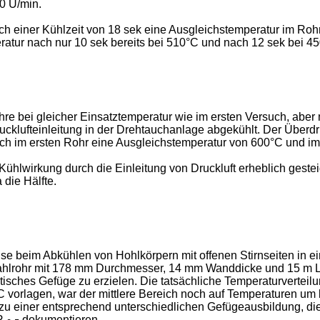
0 U/min.
ch einer Kühlzeit von 18 sek eine Ausgleichstemperatur im Roh
atur nach nur 10 sek bereits bei 510°C und nach 12 sek bei 4
e bei gleicher Einsatztemperatur wie im ersten Versuch, aber m
cklufteinleitung in der Drehtauchanlage abgekühlt. Der Überdru
sich im ersten Rohr eine Ausgleichstemperatur von 600°C und i
Kühlwirkung durch die Einleitung von Druckluft erheblich gestei
die Hälfte.
e beim Abkühlen von Hohlkörpern mit offenen Stirnseiten in ei
tahlrohr mit 178 mm Durchmesser, 14 mm Wanddicke und 15 m Lä
tisches Gefüge zu erzielen. Die tatsächliche Temperaturverteilun
vorlagen, war der mittlere Bereich noch auf Temperaturen um 
zu einer entsprechend unterschiedlichen Gefügeausbildung, die s
R
dokumentieren.