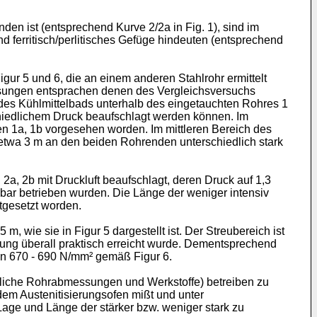
en ist (entsprechend Kurve 2/2a in Fig. 1), sind im
nd ferritisch/perlitisches Gefüge hindeuten (entsprechend
ur 5 und 6, die an einem anderen Stahlrohr ermittelt
essungen entsprachen denen des Vergleichsversuchs
g des Kühlmittelbads unterhalb des eingetauchten Rohres 1
chiedlichem Druck beaufschlagt werden können. Im
n 1a, 1b vorgesehen worden. Im mittleren Bereich des
s etwa 3 m an den beiden Rohrenden unterschiedlich stark
a, 2b mit Druckluft beaufschlagt, deren Druck auf 1,3
bar betrieben wurden. Die Länge der weniger intensiv
tgesetzt worden.
 wie sie in Figur 5 dargestellt ist. Der Streubereich ist
ung überall praktisch erreicht wurde. Dementsprechend
on 670 - 690 N/mm² gemäß Figur 6.
iedliche Rohrabmessungen und Werkstoffe) betreiben zu
dem Austenitisierungsofen mißt und unter
age und Länge der stärker bzw. weniger stark zu