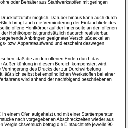
ohre oder Behälter aus Stahlwerkstoffen mit geringen
r Druckluftzufuhr möglich. Darüber hinaus kann auch durch
lich bringt auch die Verminderung der Eintauchtiefe des
dseitig offene Hohlkörper auf der Innenseite an den offenen
er Hohlkörper ist grundsätzlich dadurch realisierbar,
rübergehende Anbringen geeigneter Verschlußdeckel an
ungs- bzw. Apparateaufwand und erscheint deswegen
rgesehen, daß die an den offenen Enden durch das
r Außenkühlung in diesem Bereich kompensiert wird.
he Verringerung des Drucks der zur Durchwirbelung
 läßt sich selbst bei empfindlichen Werkstoffen bei einer
Verfahrens wird anhand der nachfolgend beschriebenen
 einem Ofen aufgeheizt und mit einer Starttemperatur
hrstücke nach vorgegebenen Abschreckzeiten wieder aus
Vergleichsversuch betrug die Eintauchtiefe jeweils 90