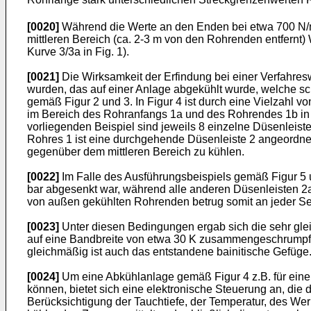
[0020]
Während die Werte an den Enden bei etwa 700 N/mm²
mittleren Bereich (ca. 2-3 m von den Rohrenden entfernt) 
Kurve 3/3a in Fig. 1).
[0021]
Die Wirksamkeit der Erfindung bei einer Verfahres
wurden, das auf einer Anlage abgekühlt wurde, welche sc
gemäß Figur 2 und 3. In Figur 4 ist durch eine Vielzahl 
im Bereich des Rohranfangs 1a und des Rohrendes 1b in e
vorliegenden Beispiel sind jeweils 8 einzelne Düsenleis
Rohres 1 ist eine durchgehende Düsenleiste 2 angeordnet.
gegenüber dem mittleren Bereich zu kühlen.
[0022]
Im Falle des Ausführungsbeispiels gemäß Figur 5 un
bar abgesenkt war, während alle anderen Düsenleisten 2a
von außen gekühlten Rohrenden betrug somit an jeder Sei
[0023]
Unter diesen Bedingungen ergab sich die sehr gleic
auf eine Bandbreite von etwa 30 K zusammengeschrumpft,
gleichmäßig ist auch das entstandene bainitische Gefüge
[0024]
Um eine Abkühlanlage gemäß Figur 4 z.B. für eine 
können, bietet sich eine elektronische Steuerung an, die
Berücksichtigung der Tauchtiefe, der Temperatur, des We