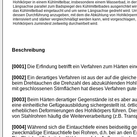
Hohlkörper in einem Kühlmittelbar, insbesondere einem Wasserbad, in der 
Längsachse parallel zum Badspiegel des Kühlmittelbades ausgerichtet wird,
das Kühl­mittelbad eingetaucht und um seine Längsachse gedreht wird. Um
dessen Durch­führung anzugeben, mit dem die Abkühlung von Hohlkörper
intensiviert und stärker vergleichmäßigt werden kann, wird vorgeschlagen,
Hohlkörpers zumindest zeit­weilig durchwirbelt wird.
Beschreibung
[0001]
Die Erfindung betrifft ein Verfahren zum Härten e
[0002]
Ein derartiges Verfahren ist aus der auf die glei
beim Drehtauchen die Drehzahl des abzukühlenden Hohlkör
mit geschlossenen Stirnflächen hat dieses Verfahren gute
[0003]
Beim Härten derartiger Gegenstände ist es aber auc
eine einheitliche Gefügeausbildung sichergestellt ist. ö
erheblichen Deformierungen des Hohlkörpers führen. Dies 
von Stahlrohren häufig die Weiterverarbeitung (z.B. Tra
[0004]
Während sich die Eintauchtiefe eines beidseitig 
zweckmäßige Eintauchtiefe bei Rohren, d.h. bei an den E