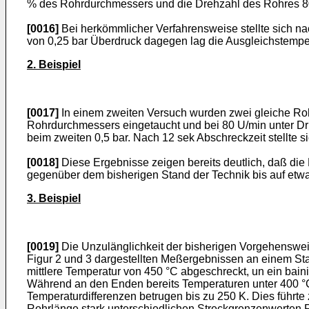
% des Rohrdurchmessers und die Drehzahl des Rohres 8
[0016]
Bei herkömmlicher Verfahrensweise stellte sich na
von 0,25 bar Überdruck dagegen lag die Ausgleichstemper
2. Beispiel
[0017]
In einem zweiten Versuch wurden zwei gleiche Rohr
Rohrdurchmessers eingetaucht und bei 80 U/min unter Dru
beim zweiten 0,5 bar. Nach 12 sek Abschreckzeit stellte 
[0018]
Diese Ergebnisse zeigen bereits deutlich, daß die 
gegenüber dem bisherigen Stand der Technik bis auf etwa 
3. Beispiel
[0019]
Die Unzulänglichkeit der bisherigen Vorgehensweis
Figur 2 und 3 dargestellten Meßergebnissen an einem S
mittlere Temperatur von 450 °C abgeschreckt, un ein baini
Während an den Enden bereits Temperaturen unter 400 °C 
Temperaturdifferenzen betrugen bis zu 250 K. Dies führte 
Rohrlänge stark unterschiedlichen Streckgrenzenwerten 