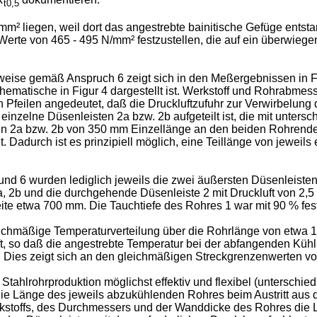
t0,5
 liegen, weil dort das angestrebte bainitische Gefüge entstand
Werte von 465 - 495 N/mm² festzustellen, die auf ein überwiege
weise gemäß Anspruch 6 zeigt sich in den Meßergebnissen in Fig
hematische in Figur 4 dargestellt ist. Werkstoff und Rohrabm
von Pfeilen angedeutet, daß die Druckluftzufuhr zur Verwirbelun
inzelne Düsenleisten 2a bzw. 2b aufgeteilt ist, die mit unters
ten 2a bzw. 2b von 350 mm Einzellänge an den beiden Rohrende
 Dadurch ist es prinzipiell möglich, eine Teillänge von jeweil
d 6 wurden lediglich jeweils die zwei äußersten Düsenleisten 2
, 2b und die durchgehende Düsenleiste 2 mit Druckluft von 2,5 
te etwa 700 mm. Die Tauchtiefe des Rohres 1 war mit 90 % fes
hmäßige Temperaturverteilung über die Rohrlänge von etwa 15 m,
 so daß die angestrebte Temperatur bei der abfangenden Kühl
. Dies zeigt sich an den gleichmäßigen Streckgrenzenwerten v
Stahlrohrproduktion möglichst effektiv und flexibel (untersch
 die Länge des jeweils abzukühlenden Rohres beim Austritt aus 
rkstoffs, des Durchmessers und der Wanddicke des Rohres die L