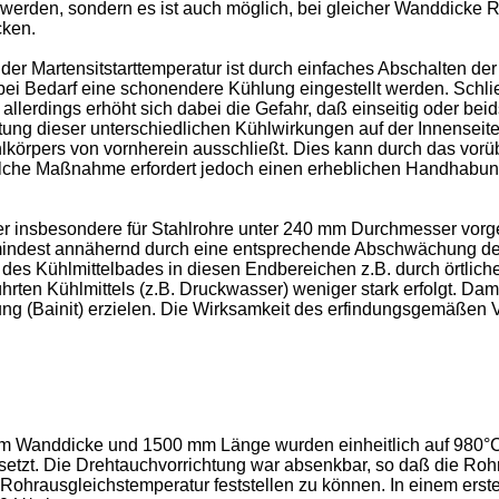
werden, sondern es ist auch möglich, bei gleicher Wanddicke R
cken.
der Martensitstarttemperatur ist durch einfaches Abschalten de
 Bedarf eine schonendere Kühlung eingestellt werden. Schließ
 allerdings erhöht sich dabei die Gefahr, daß einseitig oder bei
ung dieser unterschiedlichen Kühlwirkungen auf der Innenseite d
ohlkörpers von vornherein ausschließt. Dies kann durch das vo
 solche Maßnahme erfordert jedoch einen erheblichen Handhab
daher insbesondere für Stahlrohre unter 240 mm Durchmesser vo
umindest annähernd durch eine entsprechende Abschwächung de
 des Kühlmittelbades in diesen Endbereichen z.B. durch örtlic
rten Kühlmittels (z.B. Druckwasser) weniger stark erfolgt. Damit
g (Bainit) erzielen. Die Wirksamkeit des erfindungsgemäßen 
 Wanddicke und 1500 mm Länge wurden einheitlich auf 980°C in
etzt. Die Drehtauchvorrichtung war absenkbar, so daß die Ro
rausgleichstemperatur feststellen zu können. In einem ersten 