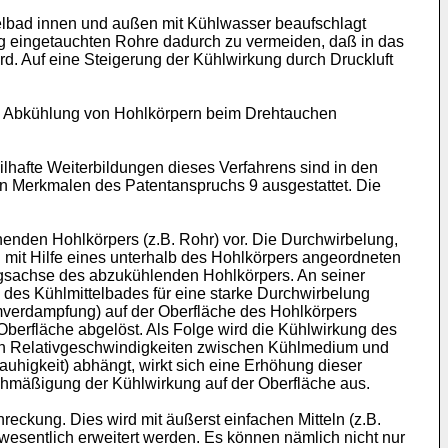
ttelbad innen und außen mit Kühlwasser beaufschlagt
g eingetauchten Rohre dadurch zu vermeiden, daß in das
ird. Auf eine Steigerung der Kühlwirkung durch Druckluft
ie Abkühlung von Hohlkörpern beim Drehtauchen
lhafte Weiterbildungen dieses Verfahrens sind in den
en Merkmalen des Patentanspruchs 9 ausgestattet. Die
enden Hohlkörpers (z.B. Rohr) vor. Die Durchwirbelung,
 mit Hilfe eines unterhalb des Hohlkörpers angeordneten
ängsachse des abzukühlenden Hohlkörpers. An seiner
 des Kühlmittelbades für eine starke Durchwirbelung
lmverdampfung) auf der Oberfläche des Hohlkörpers
berfläche abgelöst. Als Folge wird die Kühlwirkung des
en Relativgeschwindigkeiten zwischen Kühlmedium und
auhigkeit) abhängt, wirkt sich eine Erhöhung dieser
chmäßigung der Kühlwirkung auf der Oberfläche aus.
reckung. Dies wird mit äußerst einfachen Mitteln (z.B.
esentlich erweitert werden. Es können nämlich nicht nur