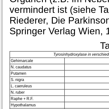
vermindert ist (siehe T
Riederer, Die Parkinson-
Springer Verlag Wien, 
Ta
Tyrosinhydroxylase in verschi
Gehirnarcale
N. caudatus
Putamen
S. nigra
L. caeruleus
N. ruber
Raphe + R.F.
Hypothalamus