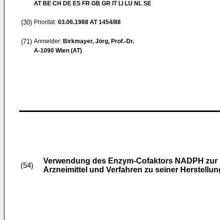
AT BE CH DE ES FR GB GR IT LI LU NL SE
(30)
Priorität:
03.06.1988
AT 1454/88
(71)
Anmelder:
Birkmayer, Jörg, Prof.-Dr.
A-1090 Wien (AT)
Verwendung des Enzym-Cofaktors NADPH zur Her
(54)
Arzneimittel und Verfahren zu seiner Herstellun