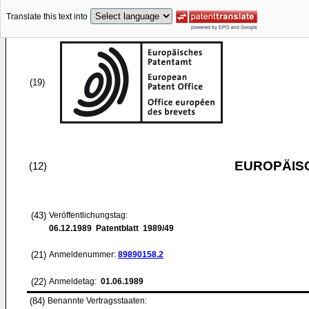
Translate this text into
(19)
EUROPÄIS
(12)
(43)
Veröffentlichungstag:
06.12.1989
Patentblatt 1989/49
(21)
Anmeldenummer:
89890158.2
(22)
Anmeldetag:
01.06.1989
(84)
Benannte Vertragsstaaten: