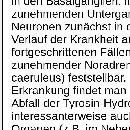
in den Basalganglien, i
zunehmenden Untergan
Neuronen zunächst in d
Verlauf der Krankheit a
fort­geschrittenen Fälle
zunehmender Noradrena
caeruleus) feststellbar
Erkrankung findet man 
Abfall der Tyrosin-Hydro
interessanterweise au
Organen (z.B. im Nebe