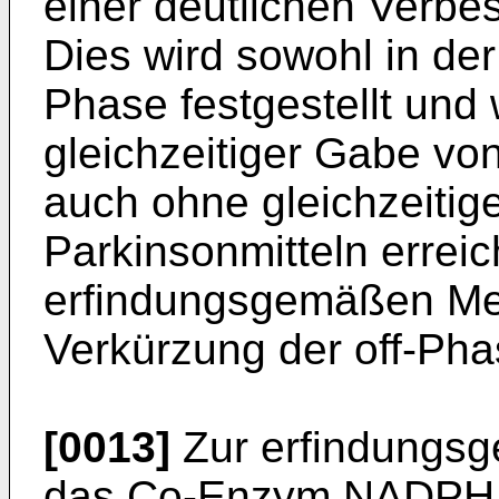
einer deutlichen Verbes
Dies wird sowohl in der 
Phase festgestellt und 
gleichzeitiger Gabe vo
auch ohne gleichzeiti
Parkinsonmitteln erreic
erfindungsgemäßen Med
Verkürzung der off-Phas
[0013]
Zur erfindungs
das Co-Enzym NADPH o