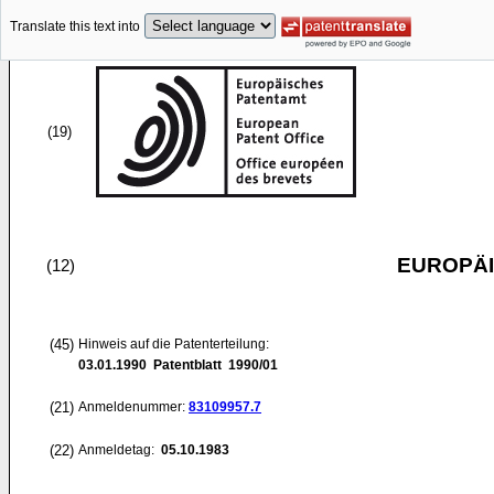
Translate this text into
(19)
EUROPÄI
(12)
(45)
Hinweis auf die Patenterteilung:
03.01.1990
Patentblatt 1990/01
(21)
Anmeldenummer:
83109957.7
(22)
Anmeldetag:
05.10.1983