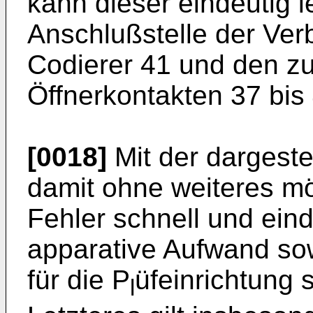
kann dieser eindeutig l
Anschlußstelle der Ve
Codierer 41 und den z
Öffnerkontakten 37 bis 
[0018]
Mit der dargestel
damit ohne weiteres mö
Fehler schnell und eind
apparative Aufwand sow
für die P
üfeinrichtung 
l