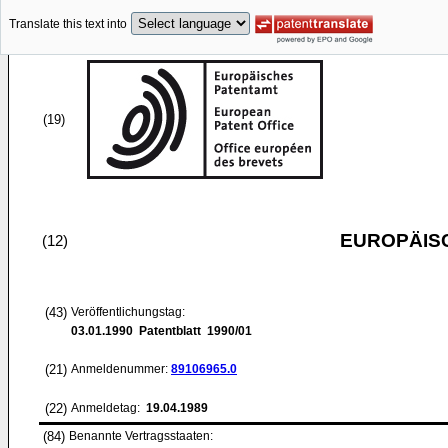
Translate this text into
(19)
EUROPÄIS
(12)
(43)
Veröffentlichungstag:
03.01.1990
Patentblatt 1990/01
(21)
Anmeldenummer:
89106965.0
(22)
Anmeldetag:
19.04.1989
(84)
Benannte Vertragsstaaten: