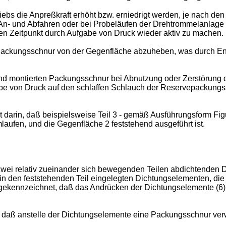
s die Anpreßkraft erhöht bzw. erniedrigt werden, je nach den 
 An- und Abfahren oder bei Probeläufen der Drehtrommelanlag
 Zeitpunkt durch Aufgabe von Druck wieder aktiv zu machen.
die Packungsschnur von der Gegenfläche abzuheben, was durch
nd montierten Packungsschnur bei Abnutzung oder Zerstörung d
abe von Druck auf den schlaffen Schlauch der Reservepackung
 darin, daß beispiels­weise Teil 3 - gemäß Ausführungsform Figu
ufen, und die Gegenfläche 2 feststehend ausgeführt ist.
wei relativ zueinander sich bewegenden Teilen abdichtenden Di
n den feststehenden Teil eingelegten Dichtungselementen, die 
gekennzeichnet, daß das Andrücken der Dichtungselemente (6) 
, daß anstelle der Dichtungselemente eine Packungsschnur ver