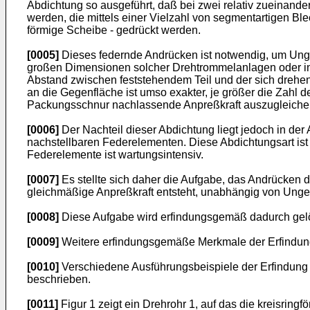
Abdichtung so ausgeführt, daß bei zwei relativ zueinand
werden, die mittels einer Vielzahl von segmentartigen B
förmige Scheibe - gedrückt werden.
[0005]
Dieses federnde Andrücken ist notwendig, um Unge
großen Dimensionen solcher Drehtrommelanlagen oder in 
Abstand zwischen feststehendem Teil und der sich drehe
an die Gegenfläche ist umso exakter, je größer die Zahl 
Packungsschnur nachlassende Anpreßkraft auszugleiche
[0006]
Der Nachteil dieser Abdichtung liegt jedoch in der
nachstellbaren Federelementen. Diese Abdichtungsart ist 
Federelemente ist wartungsintensiv.
[0007]
Es stellte sich daher die Aufgabe, das Andrücken 
gleichmäßige Anpreßkraft entsteht, unabhängig von Unge
[0008]
Diese Aufgabe wird erfindungsgemäß dadurch gelös
[0009]
Weitere erfindungsgemäße Merkmale der Erfindun
[0010]
Verschiedene Ausführungsbeispiele der Erfindung 
beschrieben.
[0011]
Figur 1 zeigt ein Drehrohr 1, auf das die kreisring