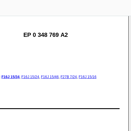
EP 0 348 769 A2
:
F16J
15/34
,
F16J
15/24
,
F16J
15/46
,
F27B
7/24
,
F16J
15/16