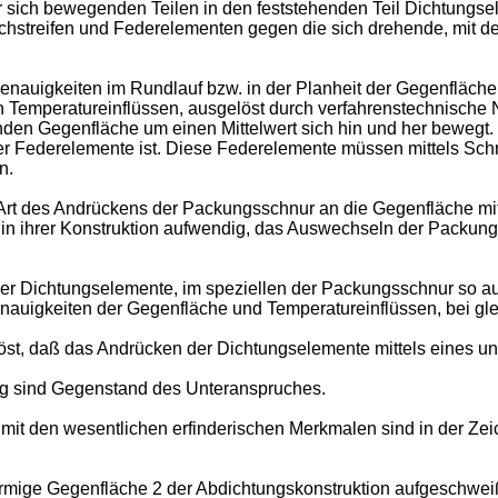
er sich bewegenden Teilen in den feststehenden Teil Dichtungse
lechstreifen und Federelementen gegen die sich drehende, mit d
nauigkeiten im Rundlauf bzw. in der Planheit der Gegenfläche
Temperatureinflüssen, ausgelöst durch verfahrenstechnische 
nden Gegenfläche um einen Mittelwert sich hin und her beweg
der Federelemente ist. Diese Federelemente müssen mittels Sch
n.
 Art des Andrückens der Packungsschnur an die Gegenfläche mitt
in ihrer Konstruktion aufwendig, das Auswechseln der Packungs
der Dichtungselemente, im speziellen der Packungsschnur so a
nauigkeiten der Gegenfläche und Temperatureinflüssen, bei gle
t, daß das Andrücken der Dichtungselemente mittels eines unt
g sind Gegenstand des Unteranspruches.
mit den wesentlichen erfinderischen Merkmalen sind in der Zei
förmige Gegenfläche 2 der Abdichtungskonstruktion aufgeschweißt