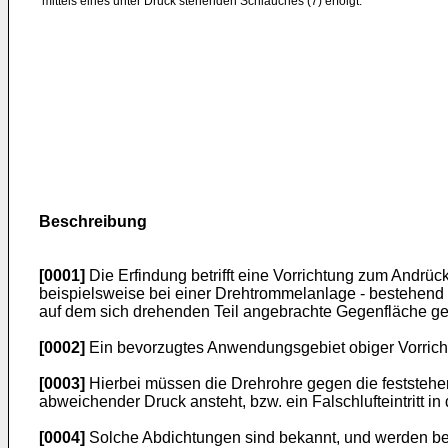
mittels eines unter Druck stehenden Schlauches (7) erfolgt.
Beschreibung
[0001]
Die Erfindung betrifft eine Vorrichtung zum Andrü
beispielsweise bei einer Drehtrommelanlage - bestehend 
auf dem sich drehenden Teil angebrachte Gegenfläche ge
[0002]
Ein bevorzugtes Anwendungsgebiet obiger Vorricht
[0003]
Hierbei müssen die Drehrohre gegen die feststehen
abweichender Druck ansteht, bzw. ein Falschlufteintritt 
[0004]
Solche Abdichtungen sind bekannt, und werden bei