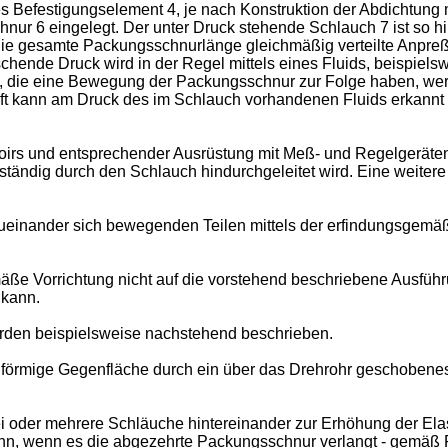
res Befestigungselement 4, je nach Konstruktion der Abdichtung 
nur 6 eingelegt. Der unter Druck stehende Schlauch 7 ist so hi
die gesamte Packungsschnurlänge gleichmäßig verteilte Anpreß
ende Druck wird in der Regel mittels eines Fluids, beispielsw
, die eine Bewegung der Packungsschnur zur Folge haben, we
kann am Druck des im Schlauch vorhandenen Fluids erkannt we
oirs und entsprechender Ausrüstung mit Meß- und Regelgeräten 
ständig durch den Schlauch hindurchgeleitet wird. Eine weitere
v zueinander sich bewegenden Teilen mittels der erfindungsge
mäße Vorrichtung nicht auf die vorstehend beschriebene Ausfüh
 kann.
den beispielsweise nachstehend beschrieben.
ingförmige Gegenfläche durch ein über das Drehrohr geschobenes
ei oder mehrere Schläuche hintereinander zur Erhöhung der Elas
 dann, wenn es die abgezehrte Packungsschnur verlangt - gemäß 