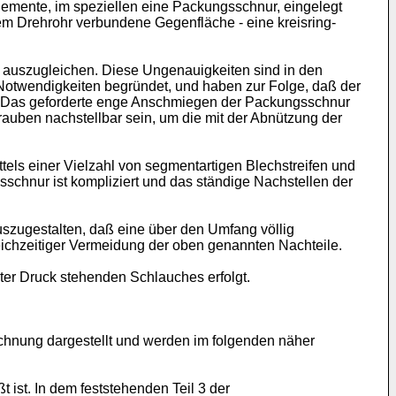
lemente, im speziellen eine Packungsschnur, eingelegt
em Drehrohr verbundene Gegenfläche - eine kreisring­
 auszugleichen. Diese Ungenauigkeiten sind in den
Notwendigkeiten begründet, und haben zur Folge, daß der
t. Das geforderte enge Anschmiegen der Packungsschnur
rauben nachstellbar sein, um die mit der Abnützung der
els einer Vielzahl von segment­artigen Blechstreifen und
schnur ist kompliziert und das ständige Nachstellen der
uszugestalten, daß eine über den Umfang völlig
ichzeitiger Vermeidung der oben genannten Nachteile.
er Druck stehenden Schlauches erfolgt.
chnung dargestellt und werden im folgenden näher
 ist. In dem feststehenden Teil 3 der