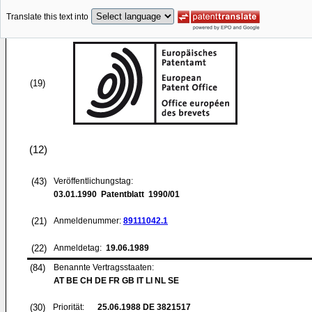
Translate this text into
(19)
(12)
(43)
Veröffentlichungstag:
03.01.1990
Patentblatt 1990/01
(21)
Anmeldenummer:
89111042.1
(22)
Anmeldetag:
19.06.1989
(84)
Benannte Vertragsstaaten:
AT BE CH DE FR GB IT LI NL SE
(30)
Priorität:
25.06.1988
DE 3821517