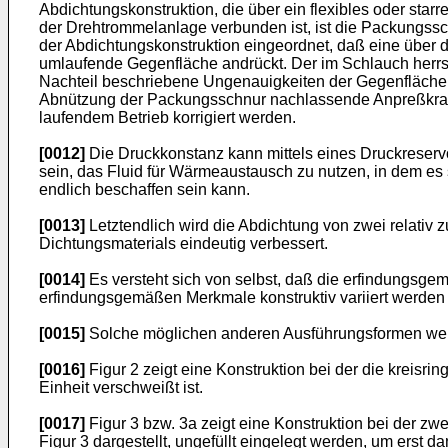
Abdichtungskonstruktion, die über ein flexibles oder star
der Drehtrommelanlage verbunden ist, ist die Packungssch
der Abdichtungskonstruktion eingeordnet, daß eine über 
umlaufende Gegenfläche andrückt. Der im Schlauch herrsch
Nachteil beschriebene Ungenauigkeiten der Gegenfläche
Abnützung der Packungsschnur nachlassende Anpreßkraft 
laufendem Betrieb korrigiert werden.
[0012]
Die Druckkonstanz kann mittels eines Druckreserv
sein, das Fluid für Wärmeaustausch zu nutzen, in dem es 
endlich beschaffen sein kann.
[0013]
Letztendlich wird die Abdichtung von zwei relati
Dichtungsmaterials eindeutig verbessert.
[0014]
Es versteht sich von selbst, daß die erfindungsge
erfindungsgemäßen Merkmale konstruktiv variiert werden
[0015]
Solche möglichen anderen Ausführungsformen wer
[0016]
Figur 2 zeigt eine Konstruktion bei der die kreisr
Einheit verschweißt ist.
[0017]
Figur 3 bzw. 3a zeigt eine Konstruktion bei der zw
Figur 3 dargestellt, ungefüllt eingelegt werden, um erst