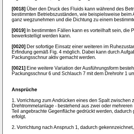
[0018]
Über den Druck des Fluids kann während des Betrieb
bestimmten Betriebszuständen, wie beispielsweise beim
ganz wegzunehmen und die Dichtung zu einem bestimmten
[0019]
In bestimmten Fällen kann es vorteilhaft sein, 
bewerkstelligt werden kann.
[0020]
Der sofortige Einsatz einer weiteren im Ruhezusta
Erfindung gemäß Fig. 4 möglich. Dabei kann durch Aufg
Packungsschnur aktiv gemacht werden.
[0021]
Eine weitere Variation der Ausführungsform besteht
Packungsschnur 6 und Schlauch 7 mit dem Drehrohr 1 umla
Ansprüche
1. Vorrichtung zum Andrücken eines den Spalt zwischen z
Drehtrommelanlage - bestehend aus zwei oder mehreren i
Teil angebrachte Gegenfläche gedrückt werden, dadurch 
erfolgt.
2. Vorrichtung nach Anspruch 1, dadurch gekennzeichnet