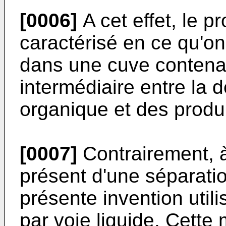
[0006]
A cet effet, le p
carac­térisé en ce qu'o
dans une cuve contenan
intermédiaire entre la d
organique et des produi
[0007]
Contrairement, à 
pré­sent d'une séparatio
présente inven­tion uti
par voie liquide. Cette