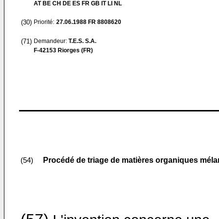
AT BE CH DE ES FR GB IT LI NL
(30)
Priorité:
27.06.1988
FR 8808620
(71)
Demandeur:
T.E.S. S.A.
F-42153 Riorges (FR)
Procédé de triage de matières organiques mélan
(54)