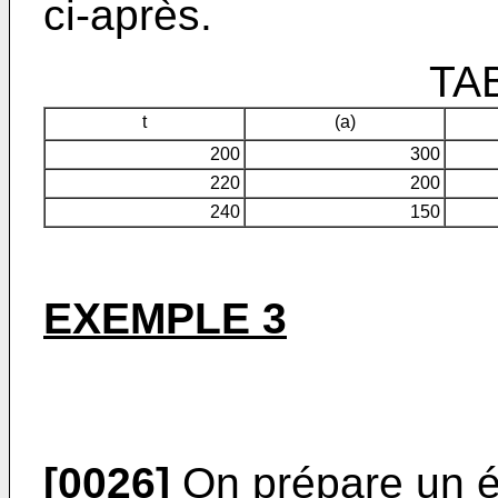
ci-après.
TA
t
(a)
200
300
220
200
240
150
EXEMPLE 3
[0026]
On prépare un é