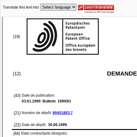
Translate this text into
(19)
DEMANDE
(12)
(43)
Date de publication:
03.01.1990
Bulletin 1990/01
(21)
Numéro de dépôt:
89401883.7
(22)
Date de dépôt:
30.06.1989
(84)
Etats contractants désignés: