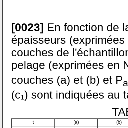
[0023]
En fonction de la
épaisseurs (exprimées 
couches de l'échantillo
pelage (ex­primées en 
couches (a) et (b) et P
a
(c₁) sont indiquées au t
TA
t
(a)
(b)