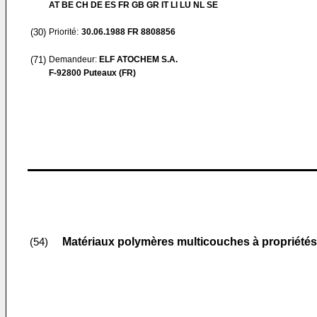
AT BE CH DE ES FR GB GR IT LI LU NL SE
(30)
Priorité:
30.06.1988
FR 8808856
(71)
Demandeur:
ELF ATOCHEM S.A.
F-92800 Puteaux (FR)
Matériaux polymères multicouches à propriétés
(54)