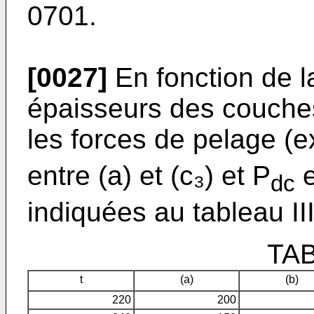
0701.
[0027]
En fonction de la
épaisseurs des couches
les forces de pelage (
entre (a) et (c₃) et P
e
dc
indiquées au tableau III
TAB
t
(a)
(b)
220
200