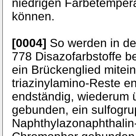
niedrigen Färbetempe
können.
[0004]
So werden in der
778 Disazofarbstoffe b
ein Brückenglied mitei
triazinylamino-Reste e
endständig, wiederum 
gebunden, ein sulfogru
Naphthylazonaphthalin