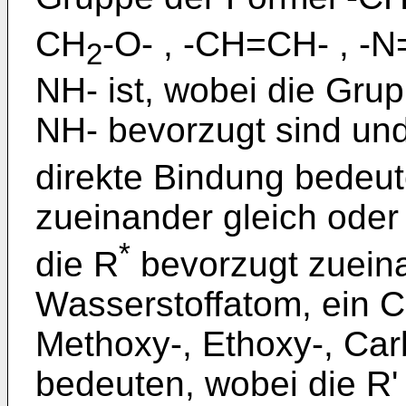
CH
-O- , -CH=CH- , -
2
NH- ist, wobei die Gr
NH- bevorzugt sind un
direkte Bindung bedeut
zueinander gleich oder
*
die R
bevorzugt zueina
Wasserstoffatom, ein C
Methoxy-, Ethoxy-, Car
bedeuten, wobei die R'