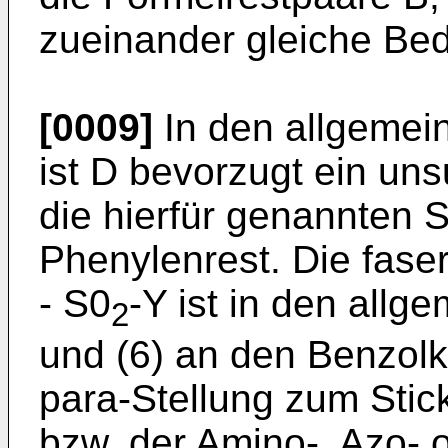
zueinander gleiche Be
[0009]
In den allgemein
ist D bevorzugt ein uns
die hierfür genannten S
Phenylenrest. Die fase
- S0
-Y ist in den allg
2
und (6) an den Benzolk
para-Stellung zum Stic
bzw. der Amino-, Azo-