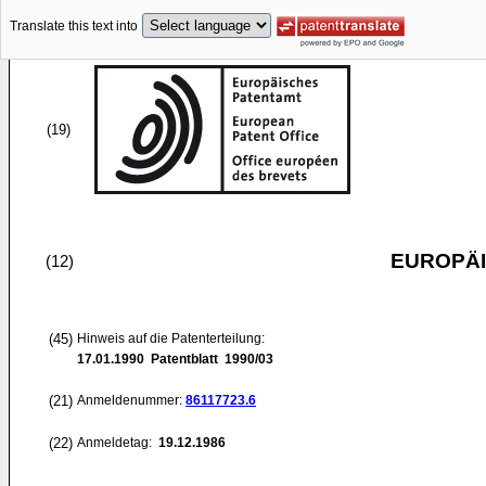
Translate this text into
(19)
EUROPÄI
(12)
(45)
Hinweis auf die Patenterteilung:
17.01.1990
Patentblatt 1990/03
(21)
Anmeldenummer:
86117723.6
(22)
Anmeldetag:
19.12.1986