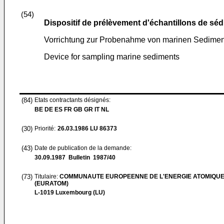
(54)
Dispositif de prélèvement d'échantillons de sé
Vorrichtung zur Probenahme von marinen Sedime
Device for sampling marine sediments
(84)
Etats contractants désignés:
BE DE ES FR GB GR IT NL
(30)
Priorité:
26.03.1986
LU 86373
(43)
Date de publication de la demande:
30.09.1987
Bulletin 1987/40
(73)
Titulaire:
COMMUNAUTE EUROPEENNE DE L'ENERGIE ATOMIQU
(EURATOM)
L-1019 Luxembourg (LU)