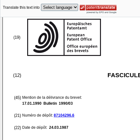
Translate this text into
(19)
FASCICUL
(12)
(45)
Mention de la délivrance du brevet:
17.01.1990
Bulletin 1990/03
(21)
Numéro de dépôt:
87104296.6
(22)
Date de dépôt:
24.03.1987