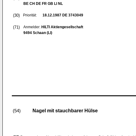
BE CH DE FR GB LI NL
(30)
Priorität:
18.12.1987
DE 3743049
(71)
Anmelder:
HILTI Aktiengesellschaft
9494 Schaan (LI)
Nagel mit stauchbarer Hülse
(54)