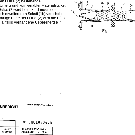
ten Hülse (2) bestehende
ntergrund von variabler Materialstärke.
ülse (2) wird beim Ein­dringen des
sch erweiternden Schaft (1b) ver­schoben
wärtige Ende der Hülse (2) wird die Hülse
d allfällig vorhandene Ueberenergie in