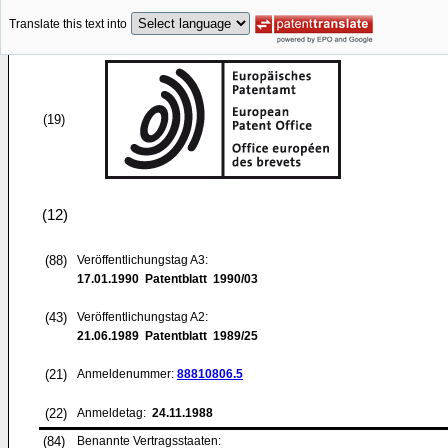
Translate this text into
(19)
(12)
(88)
Veröffentlichungstag A3:
17.01.1990
Patentblatt 1990/03
(43)
Veröffentlichungstag A2:
21.06.1989
Patentblatt 1989/25
(21)
Anmeldenummer:
88810806.5
(22)
Anmeldetag:
24.11.1988
(84)
Benannte Vertragsstaaten: