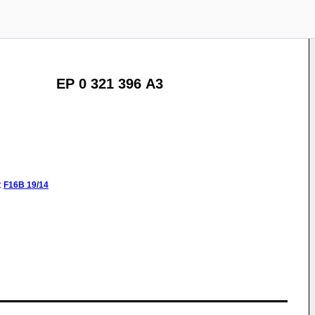
EP 0 321 396 A3
:
F16B
19/14