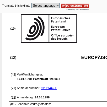
Translate this text into
(19)
EUROPÄIS
(12)
(43)
Veröffentlichungstag:
17.01.1990
Patentblatt 1990/03
(21)
Anmeldenummer:
89109445.0
(22)
Anmeldetag:
24.05.1989
(84)
Benannte Vertragsstaaten: