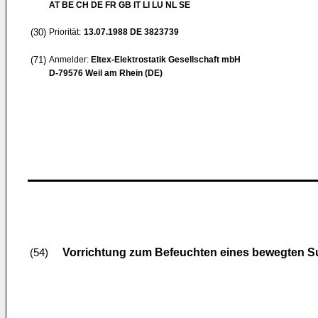
AT BE CH DE FR GB IT LI LU NL SE
(30)
Priorität:
13.07.1988
DE 3823739
(71)
Anmelder:
Eltex-Elektrostatik Gesellschaft mbH
D-79576 Weil am Rhein (DE)
Vorrichtung zum Befeuchten eines bewegten S
(54)