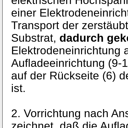
elektrischen Hoch­span
einer Elektroden­einric
Transport der zer­stäub
Substrat,
da­durch gek
Elektrodeneinrichtung a
Aufladeeinrichtung (9-13
auf der Rückseite (6) 
ist.
2. Vorrichtung nach An
zeichnet, daß die Aufla