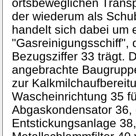
ortsbeweglichen Transp
der wiederum als Schub
handelt sich dabei um 
"Gasreinigungsschiff", 
Bezugszif­fer 33 trägt.
angebrachte Baugruppe
zur Kalk­milchaufbereit
Wascheinrichtung 35 fü
Abgaskondensator 36, 
Entstickungsanlage 38, 