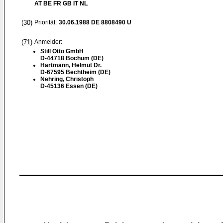
AT BE FR GB IT NL
(30)
Priorität:
30.06.1988
DE 8808490 U
(71)
Anmelder:
Still Otto GmbH
D-44718 Bochum (DE)
Hartmann, Helmut Dr.
D-67595 Bechtheim (DE)
Nehring, Christoph
D-45136 Essen (DE)