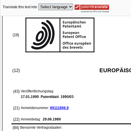
Translate this text into
(19)
EUROPÄIS
(12)
(43)
Veröffentlichungstag:
17.01.1990
Patentblatt 1990/03
(21)
Anmeldenummer:
89111806.9
(22)
Anmeldetag:
29.06.1989
(84)
Benannte Vertragsstaaten: