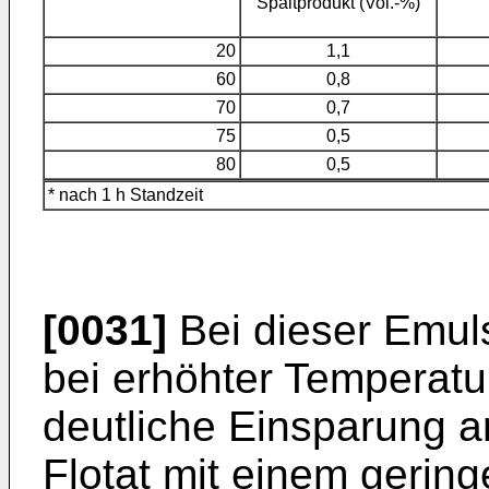
Spaltprodukt (Vol.-%)
20
1,1
60
0,8
70
0,7
75
0,5
80
0,5
* nach 1 h Standzeit
[0031]
Bei dieser Emul
bei erhöhter Tempera­tu
deutliche Einsparung an
Flotat mit einem gering