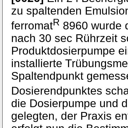
zu spaltenden Emulsion
R
ferromat
8960 wurde d
nach 30 sec Rührzeit sc
Produktdosierpumpe ei
installierte Trübungs
Spaltendpunkt gemes­s
Dosierendpunktes schal
die Dosierpumpe und d
gelegten, der Praxis e