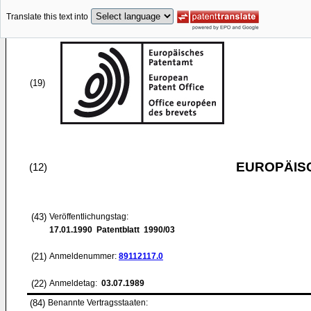
Translate this text into
(19)
EUROPÄIS
(12)
(43)
Veröffentlichungstag:
17.01.1990
Patentblatt 1990/03
(21)
Anmeldenummer:
89112117.0
(22)
Anmeldetag:
03.07.1989
(84)
Benannte Vertragsstaaten: