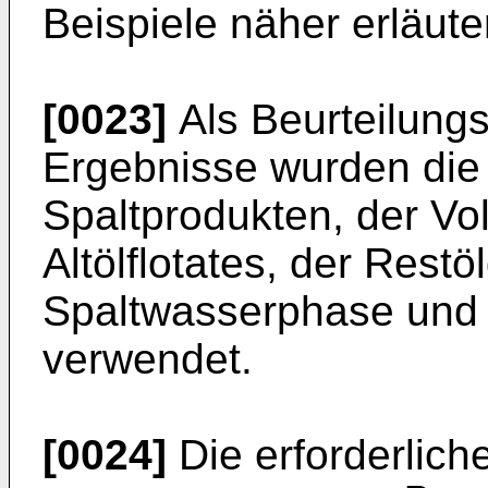
Beispiele näher erläuter
[0023]
Als Beurteilungsk
Ergebnisse wur­den di
Spaltprodukten, der Vo
Altölflotates, der Restö
Spaltwasserphase und 
verwendet.
[0024]
Die erforderlic