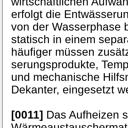
wirtschaftlichen Aufwan
erfolgt die Entwässeru
von der Was­serphase 
statisch in einem separ
häufiger müssen zusätz
serungsprodukte, Temp
und mechani­sche Hilfsm
Dekanter, eingesetzt w
[0011]
Das Aufheizen so
Wärmeaustauscher­mate