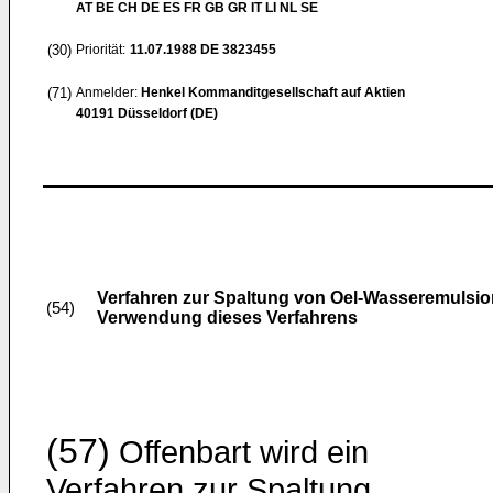
AT BE CH DE ES FR GB GR IT LI NL SE
(30)
Priorität:
11.07.1988
DE 3823455
(71)
Anmelder:
Henkel Kommanditgesellschaft auf Aktien
40191 Düsseldorf (DE)
Verfahren zur Spaltung von Oel-Wasseremulsio
(54)
Verwendung dieses Verfahrens
(57)
Offenbart wird ein
Verfahren zur Spaltung