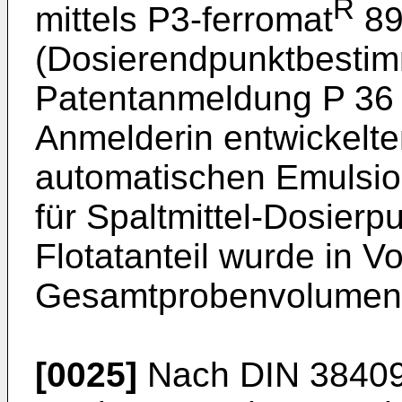
R
mittels P3-ferromat
89
(Dosierendpunktbesti
Patentanmel­dung P 36 
Anmelderin entwickelte
automatischen Emulsio
für Spaltmittel-Dosier
Flotatanteil wurde in V
Gesamtprobenvolumen
[0025]
Nach DIN 38409 