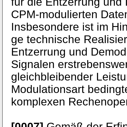
für die Entzerrung und
CPM-modulierten Datens
Insbesondere ist im Hin
ge technische Realisier
Ent­zerrung und Demod
Signalen erstre­benswert
gleichbleibender Leistun
Modulationsart beding
komplexen Rechenopera
[0007]
Gemäß der Erfin