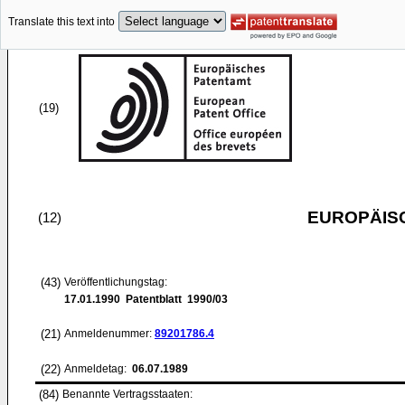
Translate this text into
(19)
EUROPÄIS
(12)
(43)
Veröffentlichungstag:
17.01.1990
Patentblatt 1990/03
(21)
Anmeldenummer:
89201786.4
(22)
Anmeldetag:
06.07.1989
(84)
Benannte Vertragsstaaten: