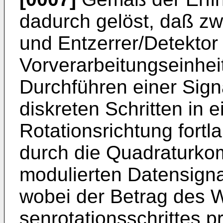
dadurch gelöst, daß z
und Entzerrer/Detektor 
Vorverarbeitungseinhei
Durchführen einer Signa
diskreten Schrit­ten in
Rotationsrichtung fort
durch die Quadraturkom
modulierten Datensignal
wobei der Betrag des W
senrotationsschrittes pr