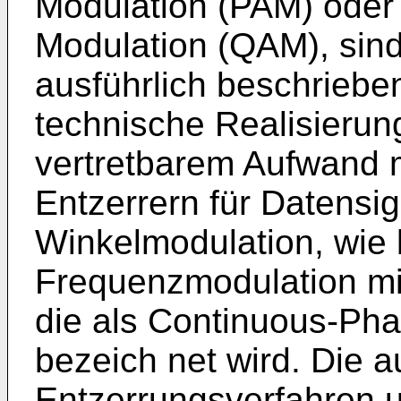
Modulation (PAM) oder 
Modulation (QAM), sind 
ausführlich beschrieben
techni­sche Realisierung
vertretbarem Auf­wand m
Entzerrern für Datensi­g
Winkelmodulation, wie b
Frequenzmodulation mit
die als Continuous-Ph
bezeich­ net wird. Die 
Entzerrungsver­fahren 