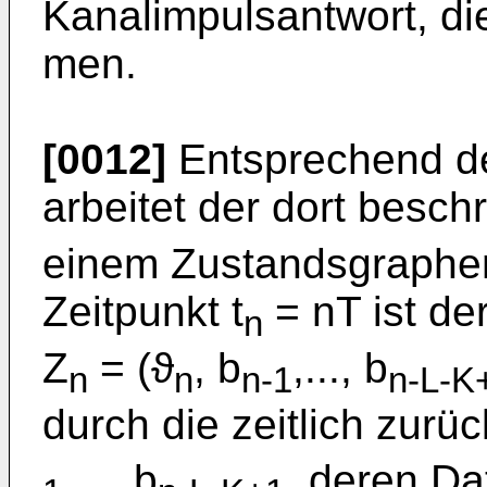
Kanalimpulsantwort, di
men.
[0012]
Entsprechend d
arbeitet der dort besc
einem Zustandsgraphen
Zeitpunkt t
= nT ist de
n
Z
= (ϑ
, b
,..., b
n
n
n-1
n-L-K
durch die zeitlich zurü
,..., b
, deren Da