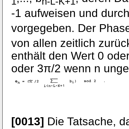
1
n-L-K+1
-1 aufweisen und durc
vorgegeben. Der Phas
von allen zeitlich zurü
enthält den Wert 0 ode
oder 3π/2 wenn n unger
[0013]
Die Tatsache, d