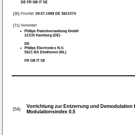
DE FR GB IT SE
(30)
Priorität:
09.07.1988
DE 3823374
(71)
Anmelder:
Philips Patentverwaltung GmbH
22335 Hamburg (DE)
DE
Philips Electronics N.V.
5621 BA Eindhoven (NL)
FR GB IT SE
Vorrichtung zur Entzerrung und Demodulation b
(54)
Modulationsindex 0,5