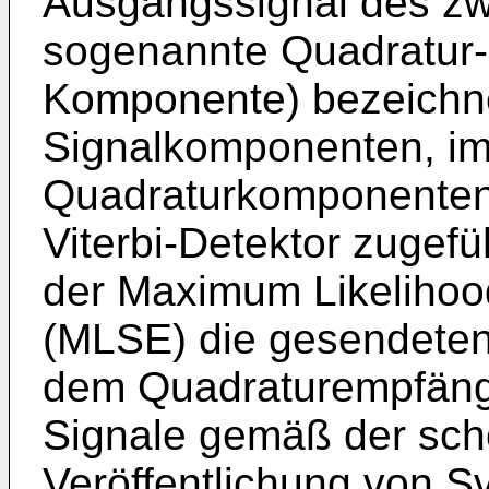
Ausgangssignal des zw
sogenannte Quadratur
Komponente) be­zeichn
Signalkomponenten, im
Quadraturkomponenten 
Viterbi-­Detektor zugef
der Maximum Likelihoo
(MLSE) die gesendeten 
dem Quadraturempfänge
Signale gemäß der sc
Veröffentlichung von Sv