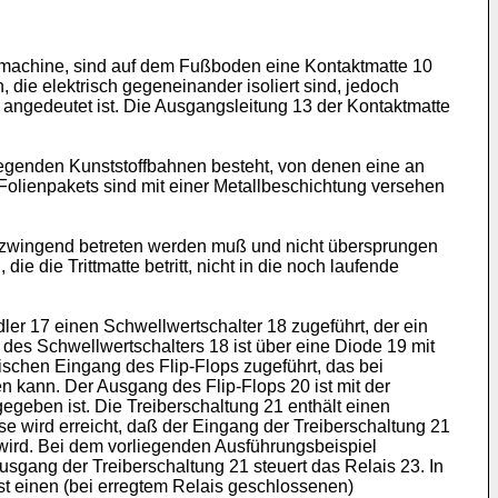
gsmachine, sind auf dem Fußboden eine Kontaktmatte 10
, die elektrisch gegeneinander isoliert sind, jedoch
ngedeutet ist. Die Ausgangsleitung 13 der Kontaktmatte
iegenden Kunststoffbahnen besteht, von denen eine an
Folienpakets sind mit einer Metallbeschichtung versehen
e zwingend betreten werden muß und nicht übersprungen
die die Trittmatte betritt, nicht in die noch laufende
r 17 einen Schwellwertschalter 18 zugeführt, der ein
es Schwellwertschalters 18 ist über eine Diode 19 mit
schen Eingang des Flip-Flops zugeführt, das bei
 kann. Der Ausgang des Flip-Flops 20 ist mit der
egeben ist. Die Treiberschaltung 21 enthält einen
 wird erreicht, daß der Eingang der Treiberschaltung 21
 wird. Bei dem vorliegenden Ausführungsbeispiel
usgang der Treiberschaltung 21 steuert das Relais 23. In
st einen (bei erregtem Relais geschlossenen)