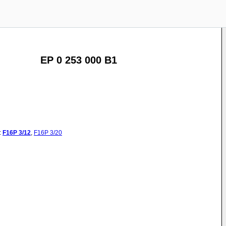
EP 0 253 000 B1
:
F16P
3/12
,
F16P
3/20