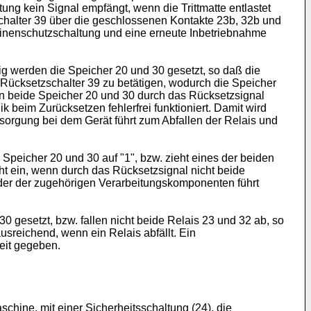
ng kein Signal empfängt, wenn die Trittmatte entlastet
schalter 39 über die geschlossenen Kontakte 23b, 32b und
inenschutzschaltung und eine erneute Inbetriebnahme
g werden die Speicher 20 und 30 gesetzt, so daß die
n Rücksetzschalter 39 zu betätigen, wodurch die Speicher
nn beide Speicher 20 und 30 durch das Rücksetzsignal
k beim Zurücksetzen fehlerfrei funktioniert. Damit wird
rsorgung bei dem Gerät führt zum Abfallen der Relais und
 Speicher 20 und 30 auf "1", bzw. zieht eines der beiden
cht ein, wenn durch das Rücksetzsignal nicht beide
oder der zugehörigen Verarbeitungskomponenten führt
30 gesetzt, bzw. fallen nicht beide Relais 23 und 32 ab, so
usreichend, wenn ein Relais abfällt. Ein
heit gegeben.
hine, mit einer Sicherheitsschaltung (24), die