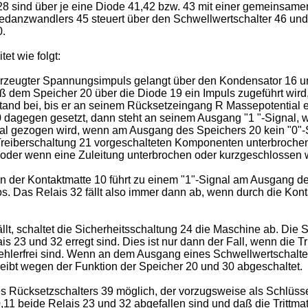
8 sind über je eine Diode 41,42 bzw. 43 mit einer gemeinsame
anzwandlers 45 steuert über den Schwellwertschalter 46 und d
0.
t wie folgt:
rzeugter Spannungsimpuls gelangt über den Kondensator 16 u
ß dem Speicher 20 über die Diode 19 ein Impuls zugeführt wird,
ustand bei, bis er an seinem Rücksetzeingang R Massepotential 
0 dagegen gesetzt, dann steht an seinem Ausgang "1 "-Signal, w
nal gezogen wird, wenn am Ausgang des Speichers 20 kein "0"-S
Treiberschaltung 21 vorgeschalteten Komponenten unterbrochen 
oder wenn eine Zuleitung unterbrochen oder kurzgeschlossen 
n der Kontaktmatte 10 führt zu einem "1"-Signal am Ausgang de
os. Das Relais 32 fällt also immer dann ab, wenn durch die Kon
t, schaltet die Sicherheitsschaltung 24 die Maschine ab. Die 
 23 und 32 erregt sind. Dies ist nur dann der Fall, wenn die Tr
fehlerfrei sind. Wenn an dem Ausgang eines Schwellwertschalters 
leibt wegen der Funktion der Speicher 20 und 30 abgeschaltet.
s Rücksetzschalters 39 möglich, der vorzugsweise als Schlüssel
0,11 beide Relais 23 und 32 abgefallen sind und daß die Trittma