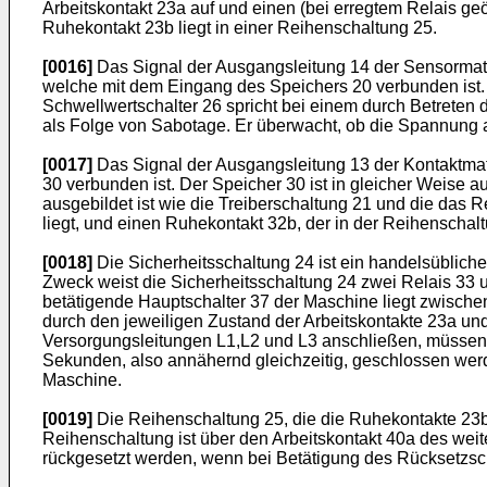
Arbeitskontakt 23a auf und einen (bei erregtem Relais geö
Ruhekontakt 23b liegt in einer Reihenschaltung 25.
[0016]
Das Signal der Ausgangsleitung 14 der Sensormatte
welche mit dem Eingang des Speichers 20 verbunden ist. 
Schwellwertschalter 26 spricht bei einem durch Betreten d
als Folge von Sabotage. Er überwacht, ob die Spannung a
[0017]
Das Signal der Ausgangsleitung 13 der Kontaktmat
30 verbunden ist. Der Speicher 30 ist in gleicher Weise a
ausgebildet ist wie die Treiberschaltung 21 und die das R
liegt, und einen Ruhekontakt 32b, der in der Reihenschaltu
[0018]
Die Sicherheitsschaltung 24 ist ein handelsüblich
Zweck weist die Sicherheitsschaltung 24 zwei Relais 33 u
betätigende Hauptschalter 37 der Maschine liegt zwischen
durch den jeweiligen Zustand der Arbeitskontakte 23a und 
Versorgungsleitungen L1,L2 und L3 anschließen, müssen d
Sekunden, also annähernd gleichzeitig, geschlossen werde
Maschine.
[0019]
Die Reihenschaltung 25, die die Ruhekontakte 23b 
Reihenschaltung ist über den Arbeitskontakt 40a des we
rückgesetzt werden, wenn bei Betätigung des Rücksetzsch