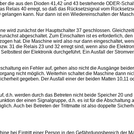
 über die aus den Dioden 41,42 und 43 bestehende ODER-Schaltu
7 das Relais 40 erregt, so daß das Rücksetzsignal vom Rücksetz
gelangen kann. Nur dann ist ein Wiedereinschalten der Masch
e wird zunächst der Hauptschalter 37 geschlossen. Gleichzeiti
zunächst abgeschaltet. Zum Einschalten ist es erforderlich, de
zogen hat. Die Maschine wird also nur dann eingeschaltet, we
w. 31 die Relais 23 und 32 erregt sind, wenn also die Elektroni
elbsttest der Elektronik durchgeführt. Ein Ausfall der Stromve
schaltung ein Fehler auf, gehen also nicht die Ausgänge beider
vorgang nicht möglich. Weiterhin schaltet die Maschine dann ni
Sicherheit gegeben. Der Ausfall einer der beiden Matten 10,11 
auf, d.h. werden durch das Betreten nicht beide Speicher 20 und 
ktion der einen Signalgruppe, d.h. es ist für die Abschaltung a
lich. Auch bei Betreten der Trittmatte ist also doppelte Sicher
e bei Eintritt einer Person in den Gefährdungsbereich der Masc