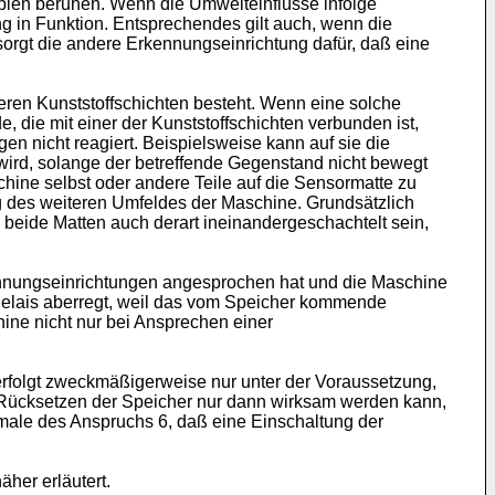
ipien beruhen. Wenn die Umwelteinflüsse infolge
 in Funktion. Entsprechendes gilt auch, wenn die
sorgt die andere Erkennungseinrichtung dafür, daß eine
ren Kunststoffschichten besteht. Wenn eine solche
 die mit einer der Kunststoffschichten verbunden ist,
en nicht reagiert. Beispielsweise kann auf sie die
 wird, solange der betreffende Gegenstand nicht bewegt
hine selbst oder andere Teile auf die Sensormatte zu
ng des weiteren Umfeldes der Maschine. Grundsätzlich
beide Matten auch derart ineinandergeschachtelt sein,
kennungseinrichtungen angesprochen hat und die Maschine
e Relais aberregt, weil das vom Speicher kommende
hine nicht nur bei Ansprechen einer
rfolgt zweckmäßigerweise nur unter der Voraussetzung,
m Rücksetzen der Speicher nur dann wirksam werden kann,
male des Anspruchs 6, daß eine Einschaltung der
her erläutert.