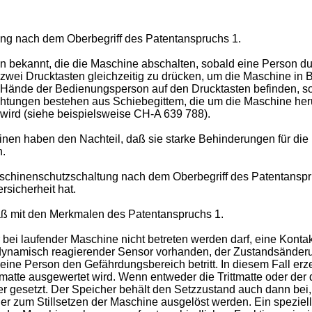
ung nach dem Oberbegriff des Patentanspruchs 1.
ekannt, die die Maschine abschalten, sobald eine Person durc
, zwei Drucktasten gleichzeitig zu drücken, um die Maschine in 
de Hände der Bedienungsperson auf den Drucktasten befinden, s
ichtungen bestehen aus Schiebegittem, die um die Maschine her
t wird (siehe beispielsweise CH-A 639 788).
inen haben den Nachteil, daß sie starke Behinderungen für di
n.
aschinenschutzschaltung nach dem Oberbegriff des Patentanspr
rsicherheit hat.
äß mit den Merkmalen des Patentanspruchs 1.
ei laufender Maschine nicht betreten werden darf, eine Kontaktma
ein dynamisch reagierender Sensor vorhanden, der Zustandsände
ine Person den Gefährdungsbereich betritt. In diesem Fall er
ittmatte ausgewertet wird. Wenn entweder die Trittmatte oder d
 gesetzt. Der Speicher behält den Setzzustand auch dann bei,
r zum Stillsetzen der Maschine ausgelöst werden. Ein speziell