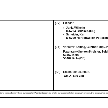
(72)
Erfinder:
Jank, Wilhelm
D-6794 Brücken (DE)
Scneider, Karl
D-6799 Herschweiler-Pettersh
(74)
Vertreter:
Selting, Günther, Dipl.-In
Patentanwälte von Kreisler, Selt
50462 Köln
50462 Köln (DE)
(56)
Entgegenhaltungen: :
CH-A- 639 788
s kann jedermann beim Europäischen Patentamt gegen das erteilte europäischen Patent Einspruch einlegen. Der Einspruch ist schriftli