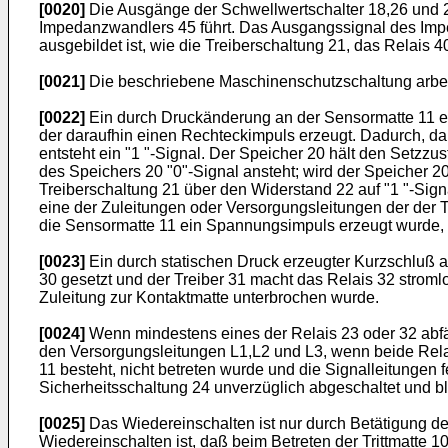
[0020]
Die Ausgänge der Schwellwertschalter 18,26 und 2
Impedanzwandlers 45 führt. Das Ausgangssignal des Imped
ausgebildet ist, wie die Treiberschaltung 21, das Relais 4
[0021]
Die beschriebene Maschinenschutzschaltung arbeite
[0022]
Ein durch Druckänderung an der Sensormatte 11 e
der daraufhin einen Rechteckimpuls erzeugt. Dadurch, da
entsteht ein "1 "-Signal. Der Speicher 20 hält den Setzz
des Speichers 20 "0"-Signal ansteht; wird der Speicher 2
Treiberschaltung 21 über den Widerstand 22 auf "1 "-Sig
eine der Zuleitungen oder Versorgungsleitungen der der 
die Sensormatte 11 ein Spannungsimpuls erzeugt wurde, 
[0023]
Ein durch statischen Druck erzeugter Kurzschluß a
30 gesetzt und der Treiber 31 macht das Relais 32 stroml
Zuleitung zur Kontaktmatte unterbrochen wurde.
[0024]
Wenn mindestens eines der Relais 23 oder 32 abfäll
den Versorgungsleitungen L1,L2 und L3, wenn beide Relais
11 besteht, nicht betreten wurde und die Signalleitungen 
Sicherheitsschaltung 24 unverzüglich abgeschaltet und b
[0025]
Das Wiedereinschalten ist nur durch Betätigung de
Wiedereinschalten ist, daß beim Betreten der Trittmatte 1