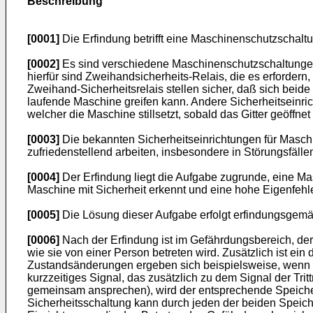
Beschreibung
[0001]
Die Erfindung betrifft eine Maschinenschutzschalt
[0002]
Es sind verschiedene Maschinenschutzschaltungen b
hierfür sind Zweihandsicherheits-Relais, die es erfordern
Zweihand-Sicherheitsrelais stellen sicher, daß sich bei
laufende Maschine greifen kann. Andere Sicherheitseinr
welcher die Maschine stillsetzt, sobald das Gitter geöffne
[0003]
Die bekannten Sicherheitseinrichtungen für Masch
zufriedenstellend arbeiten, insbesondere in Störungsfälle
[0004]
Der Erfindung liegt die Aufgabe zugrunde, eine M
Maschine mit Sicherheit erkennt und eine hohe Eigenfehle
[0005]
Die Lösung dieser Aufgabe erfolgt erfindungsgem
[0006]
Nach der Erfindung ist im Gefährdungsbereich, der b
wie sie von einer Person betreten wird. Zusätzlich ist 
Zustandsänderungen ergeben sich beispielsweise, wenn e
kurzzeitiges Signal, das zusätzlich zu dem Signal der Tr
gemeinsam ansprechen), wird der entsprechende Speicher
Sicherheitsschaltung kann durch jeden der beiden Speiche