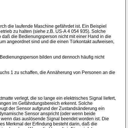
h die laufende Maschine gefährdet ist. Ein Beispiel
Betrieb zu halten (siehe z.B. US-A 4 054 935). Solche
o daß die Bedienungsperson nicht mit einer Hand in die
um angeordnet sind und die einen Türkontakt aufweisen,
e Bedienungsperson bilden und dennoch häufig nicht
uchs 1 zu schaffen, die Annäherung von Personen an die
tte verlegt, die so lange ein elektrisches Signal liefert,
rungen im Gefährdungsbereich erkennt. Solche
zeugt der Sensor aufgrund der Zustandsänderung ein
er dynamische Sensor anspricht (oder wenn beide
 wenn das auslösende Signal beendet worden ist. Die
es Merkmal der Erfindung besteht darin, daß die