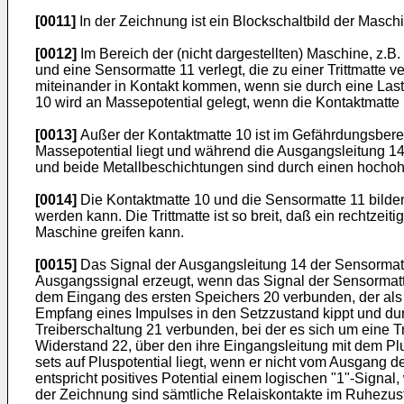
[0011]
In der Zeichnung ist ein Blockschaltbild der Masch
[0012]
Im Bereich der (nicht dargestellten) Maschine, z.
und eine Sensormatte 11 verlegt, die zu einer Trittmatte v
miteinander in Kontakt kommen, wenn sie durch eine Las
10 wird an Massepotential gelegt, wenn die Kontaktmatte 
[0013]
Außer der Kontaktmatte 10 ist im Gefährdungsbere
Massepotential liegt und während die Ausgangsleitung 14
und beide Metallbeschichtungen sind durch einen hocho
[0014]
Die Kontaktmatte 10 und die Sensormatte 11 bilde
werden kann. Die Trittmatte ist so breit, daß ein rechtzeitig
Maschine greifen kann.
[0015]
Das Signal der Ausgangsleitung 14 der Sensormatt
Ausgangssignal erzeugt, wenn das Signal der Sensormatte
dem Eingang des ersten Speichers 20 verbunden, der als 
Empfang eines Impulses in den Setzzustand kippt und dur
Treiberschaltung 21 verbunden, bei der es sich um eine T
Widerstand 22, über den ihre Eingangsleitung mit dem Pl
sets auf Pluspotential liegt, wenn er nicht vom Ausgang 
entspricht positives Potential einem logischen "1"-Signal
der Zeichnung sind sämtliche Relaiskontakte im Ruhezusta