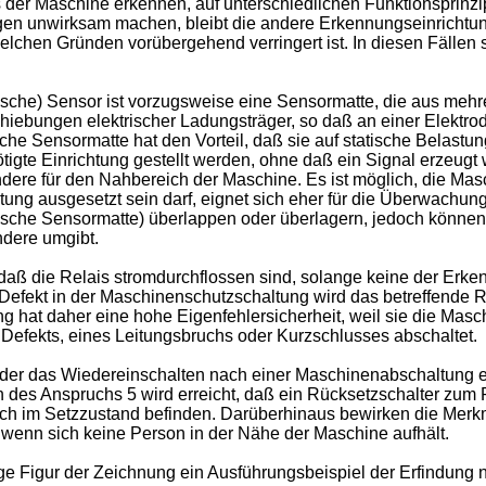
 der Maschine erkennen, auf unterschiedlichen Funktionsprinz
en unwirksam machen, bleibt die andere Erkennungseinrichtung
lchen Gründen vorübergehend verringert ist. In diesen Fällen 
he) Sensor ist vorzugsweise eine Sensormatte, die aus mehre
iebungen elektrischer Ladungsträger, so daß an einer Elektrode,
che Sensormatte hat den Vorteil, daß sie auf statische Belastung
igte Einrichtung gestellt werden, ohne daß ein Signal erzeugt
dere für den Nahbereich der Maschine. Es ist möglich, die Masc
stung ausgesetzt sein darf, eignet sich eher für die Überwachu
sche Sensormatte) überlappen oder überlagern, jedoch können 
ndere umgibt.
 daß die Relais stromdurchflossen sind, solange keine der Er
em Defekt in der Maschinenschutzschaltung wird das betreffend
ng hat daher eine hohe Eigenfehlersicherheit, weil sie die Masc
 Defekts, eines Leitungsbruchs oder Kurzschlusses abschaltet.
der das Wiedereinschalten nach einer Maschinenabschaltung e
en des Anspruchs 5 wird erreicht, daß ein Rücksetzschalter zu
och im Setzzustand befinden. Darüberhinaus bewirken die Merk
, wenn sich keine Person in der Nähe der Maschine aufhält.
e Figur der Zeichnung ein Ausführungsbeispiel der Erfindung nä