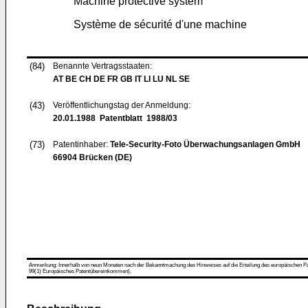
Machine protective system
Système de sécurité d'une machine
(84)
Benannte Vertragsstaaten:
AT BE CH DE FR GB IT LI LU NL SE
(43)
Veröffentlichungstag der Anmeldung:
20.01.1988
Patentblatt 1988/03
(73)
Patentinhaber:
Tele-Security-Foto Überwachungsanlagen GmbH
66904 Brücken (DE)
Anmerkung: Innerhalb von neun Monaten nach der Bekanntmachung des Hinweises auf die Erteilung des europäischen Patent
99(1) Europäisches Patentübereinkommen).