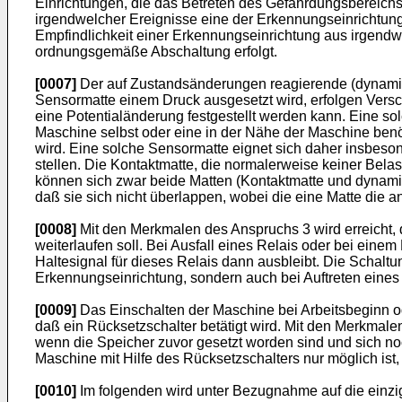
Einrichtungen, die das Betreten des Gefährdungsbereichs
irgendwelcher Ereignisse eine der Erkennungseinrichtung
Empfindlichkeit einer Erkennungseinrichtung aus irgendwe
ordnungsgemäße Abschaltung erfolgt.
[0007]
Der auf Zustandsänderungen reagierende (dynamisc
Sensormatte einem Druck ausgesetzt wird, erfolgen Versch
eine Potentialänderung festgestellt werden kann. Eine sol
Maschine selbst oder eine in der Nähe der Maschine benöt
wird. Eine solche Sensormatte eignet sich daher insbeson
stellen. Die Kontaktmatte, die normalerweise keiner Bela
können sich zwar beide Matten (Kontaktmatte und dynami
daß sie sich nicht überlappen, wobei die eine Matte die a
[0008]
Mit den Merkmalen des Anspruchs 3 wird erreicht,
weiterlaufen soll. Bei Ausfall eines Relais oder bei ein
Haltesignal für dieses Relais dann ausbleibt. Die Schaltu
Erkennungseinrichtung, sondern auch bei Auftreten eines
[0009]
Das Einschalten der Maschine bei Arbeitsbeginn o
daß ein Rücksetzschalter betätigt wird. Mit den Merkmal
wenn die Speicher zuvor gesetzt worden sind und sich n
Maschine mit Hilfe des Rücksetzschalters nur möglich ist
[0010]
Im folgenden wird unter Bezugnahme auf die einzig