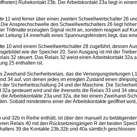
ffneten) Ruhekontakt 23b. Der Arbeitskontakt 23a liegt in eine
 11 wird ferner über einen zweiten Schwellwertschalter 26 un
Die Ansprechschwelle des Schwellwertschalters 26 liegt höher 
er Trittmatte erzeugten Signal nicht an, sondern reagiert auf 
n Leitung 14 innerhalb eines Spannungsfensters liegt, das ein
te 10 wird einem Schwellwertschalter 28 zugeführt, dessen A
usgebildet wie der Speicher 20. Sein Ausgang ist mit der Treibe
elais 32 steuert. Das Relais 32 weist einen Arbeitskontakt 32a 
ng 25 enthalten ist.
es Zweihand-Sicherheitsrelais, das die Versorgungsleitungen 
nd 34 auf, von denen jedes im erregten Zustand einen dreipolig
 der Sicherheitsschaltung 24 und der Maschine. Die Sicherheits
32a gesteuert wird und die ihrerseits die Relais 33 und 34 ste
ie Arbeitskontakte 23a und 32a, die bei einem Zweihand-Sicher
n. Sobald mindestens einer der Arbeitskontakte geöffnet wird,
und 32b in Reihe enthält, ist über den manuell zu betätigenden
iteren Relais 40 mit den Rücksetzeingängen R der beiden Speic
alters 39 die Kontakte 23b,32b und 40a sämtlich geschlossen 