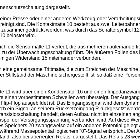
inenschutzschaltung dargestellt.
B. einer Presse oder einer anderen Werkzeug-oder Verarbeitun
ereinigt sind. Die Kontaktmatte 10 besteht aus zwei Leiterbahnen
t zusammengedrückt werden, was durch das Schaltersymbol 12 a
10 belastet wird.
ich die Sensormatte 11 verlegt, die aus mehreren aufeinanderl
 zu der Überwachungsschaltung führt. Die äußeren Folien des 
hmigen Widerstand 15 miteinander verbunden.
n eine gemeinsame Trittmatte, die zum Erreichen der Maschin
er Stillstand der Maschine sichergestellt ist, so daß eine Person, 
e 11 wird über einen Kondensator 16 und einen Impedanzwandle
 einen vorbestimmten Schwellenwert übersteigt. Der Ausgang d
Flip-Flop ausgebildet ist. Das Eingangssignal wird dem dynami
ch ein Signal an seinem Rücksetzeingang R rückgesetzt werden
ransistorschaltung handelt, deren Aufbau nicht im einzelnen ang
uspol der Versorgungsspannung verbunden wird. Auf diese Weise
des Speichers 20 zwangsweise auf ein anderen Potential gelegt
, während Massepotential logischem "0"-Signal entspricht. Der A
nd, also bei aberregten Relais, dargestellt. Das Relais 23 wei