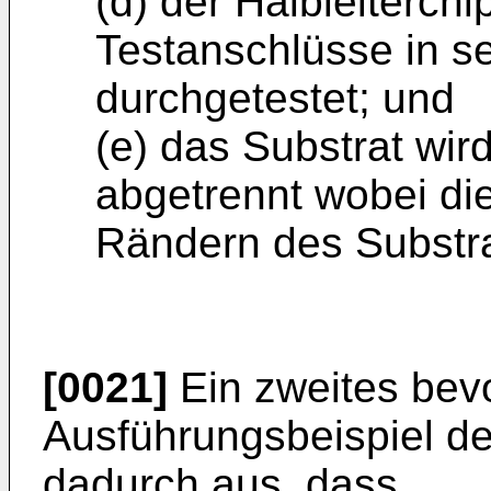
(d) der Halbleiterchi
Testanschlüsse in se
durchgetestet; und
(e) das Substrat wir
abgetrennt wobei di
Rändern des Substra
[0021]
Ein zweites bev
Ausführungsbeispiel de
dadurch aus, dass