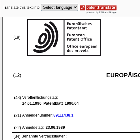
Translate this text into
(19)
EUROPÄIS
(12)
(43)
Veröffentlichungstag:
24.01.1990
Patentblatt 1990/04
(21)
Anmeldenummer:
89111438.1
(22)
Anmeldetag:
23.06.1989
(84)
Benannte Vertragsstaaten: