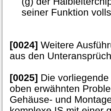
(g) der Halbleiterchi
seiner Funk­tion voll
[0024]
Weitere Ausführ
aus den Unteran­sprüc
[0025]
Die vorliegende 
oben erwähnten Pro­bl
Gehäuse- und Montage
komplexe IS mit einer 