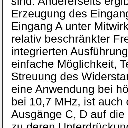
sind. Andererseits ergib
Erzeugung des Eingan
Eingang A unter Mitwir
relativ be­schränkter F
integrierten Aus­führun
einfache Möglichkeit, 
Streuung des Widerstan
eine Anwendung bei h
bei 10,7 MHz, ist auch
Ausgänge C, D auf die 
zu deren Unter­drückun