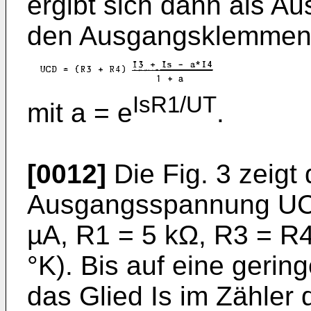
ergibt sich dann als 
den Ausgangsklemmen
IsR1/UT
mit a = e
.
[0012]
Die Fig. 3 zeigt
Ausgangsspannung UCD 
µA, R1 = 5 kΩ, R3 = R
°K). Bis auf eine gerin
das Glied Is im Zähler 