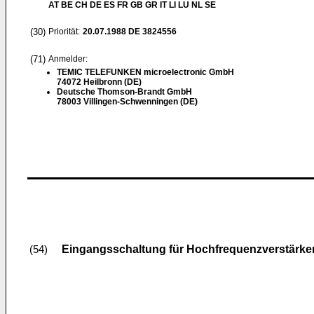
AT BE CH DE ES FR GB GR IT LI LU NL SE
(30)
Priorität:
20.07.1988
DE 3824556
(71)
Anmelder:
TEMIC TELEFUNKEN microelectronic GmbH
74072 Heilbronn (DE)
Deutsche Thomson-Brandt GmbH
78003 Villingen-Schwenningen (DE)
Eingangsschaltung für Hochfrequenzverstärke
(54)