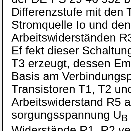
Differenzstufe mit den 
Stromquelle Io und den
Arbeitswiderständen R
Ef­ fekt dieser Schaltu
T3 er­zeugt, dessen Em
Basis am Verbin­dungsp
Transistoren T1, T2 un
Arbeitswiderstand R5 a
sorgungsspannung U
B
Widerstände R1, R2 ve