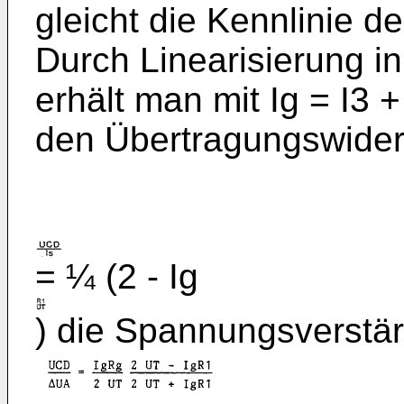
gleicht die Kennlinie d
Durch Linearisierung i
erhält man mit Ig = I3 
den Übertragungswide
= ¼ (2 - Ig
) die Spannungsverstä