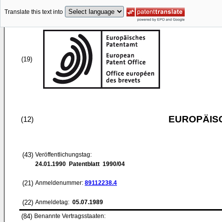
Translate this text into
(19)
EUROPÄIS
(12)
(43)
Veröffentlichungstag:
24.01.1990
Patentblatt 1990/04
(21)
Anmeldenummer:
89112238.4
(22)
Anmeldetag:
05.07.1989
(84)
Benannte Vertragsstaaten: