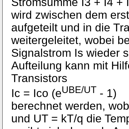
Stromsumme I3 + I4 + 
wird zwischen dem erst
aufgeteilt und in die Tr
weitergeleitet, wobei b
Signal­strom Is wieder s
Aufteilung kann mit Hil
Transistors
UBE/UT
Ic = Ico (e
- 1)
berechnet werden, wobe
und UT = kT/q die Tem