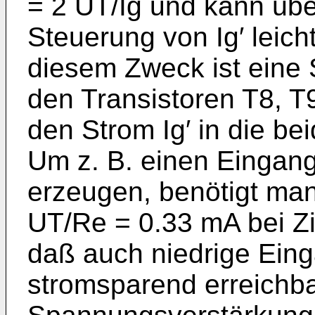
= 2 UT/Ig und kann übe
Steuerung von Ig′ leich
diesem Zweck ist eine 
den Transistoren T8, T
den Strom Ig′ in die bei
Um z. B. einen Eingan
erzeugen, benötigt man
UT/Re = 0.33 mA bei Z
daß auch nied­rige Ein
stromsparend erreichba