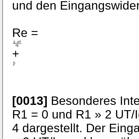
und den Eingangswide
Re =
+
[0013]
Besonderes Inte
R1 = 0 und R1 » 2 UT/Ig.
4 dargestellt. Der Ein