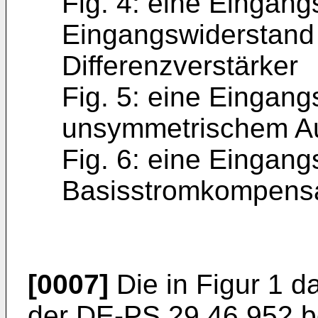
Fig. 4: eine Eingan
Ein­gangswiderstan
Diffe­renzverstärker
Fig. 5: eine Eingang
unsymmetrischem A
Fig. 6: eine Eingang
Basisstromkompen­sa
[0007]
Die in Figur 1 d
der DE-PS 29 46 952 b