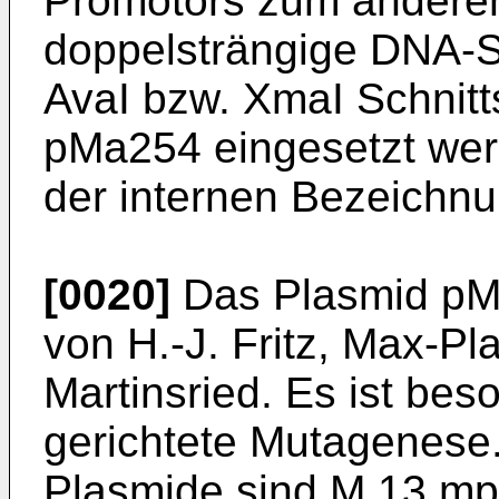
Promotors zum anderen.
doppelsträngige DNA-S
AvaI bzw. XmaI Schnitt
pMa254 eingesetzt wer
der in­ternen Bezeich
[0020]
Das Plasmid pMa
von H.-J. Fritz, Max-­Pl
Martinsried. Es ist beso
gerichtete Mutagenese
Plasmide sind M 13 mp9