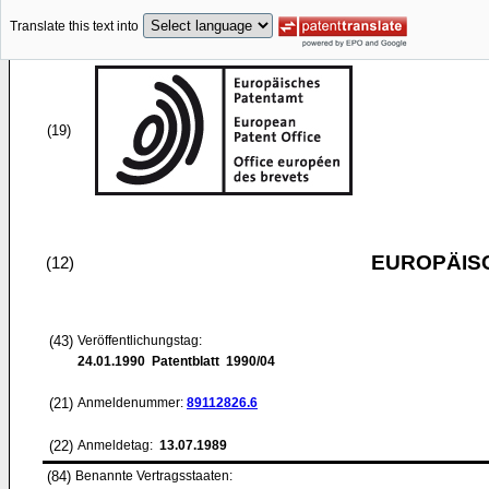
Translate this text into
(19)
EUROPÄIS
(12)
(43)
Veröffentlichungstag:
24.01.1990
Patentblatt 1990/04
(21)
Anmeldenummer:
89112826.6
(22)
Anmeldetag:
13.07.1989
(84)
Benannte Vertragsstaaten: