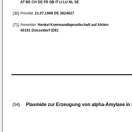
AT BE CH DE FR GB IT LI LU NL SE
(30)
Priorität:
21.07.1988
DE 3824827
(71)
Anmelder:
Henkel Kommanditgesellschaft auf Aktien
40191 Düsseldorf (DE)
Plasmide zur Erzeugung von alpha-Amylase in 
(54)