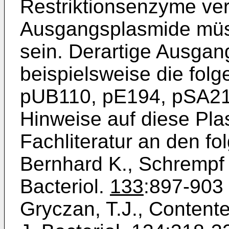
Restriktionsenzyme ver
Ausgangsplasmide müss
sein. Derartige Ausgan
beispielsweise die fo
pUB110, pE194, pSA21
Hinweise auf diese Plas
Fach­literatur an den fo
Bernhard K., Schrempf 
Bacteriol.
133
:897-903
Gryczan, T.J., Content