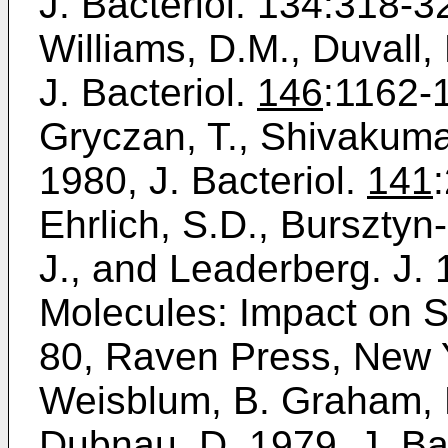
J. Bacteriol. 134:318-3
Williams, D.M., Duvall,
J. Bacteriol.
146
:1162-
Gryczan, T., Shivakuma
1980, J. Bacteriol.
141
Ehrlich, S.D., Bursztyn
J., and Leader­berg. J.
Molecules: Impact on Sc
80, Raven Press, New 
Weisblum, B. Graham, M
Dubnau, D. 1979, J. Ba