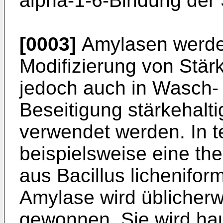
alpha-1-6-Bindung der 
[0003]
Amylasen werde
Modifizierung von Stärk
jedoch auch in Wasch- 
Be­seitigung stärkehal
verwendet werden. In t
beispielsweise eine th
aus Bacillus licheniform
Amylase wird üb­licher
gewonnen. Sie wird hau