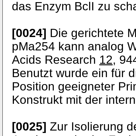
das Enzym BclI zu scha
[0024]
Die gerichtete 
pMa254 kann analog W. 
Acids Research
12
, 94
Benutzt wurde ein für d
Position ge­eigneter Pri
Konstrukt mit der inte
[0025]
Zur Isolierung d