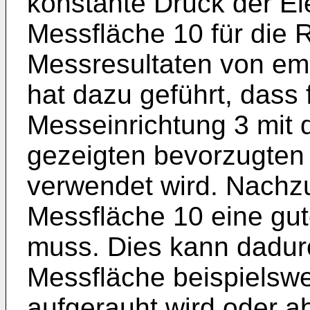
konstante Druck der El
Messfläche 10 für die R
Messresultaten von emin
hat dazu geführt, dass 
Messeinrich­tung 3 mit 
gezeigten bevorzugten
verwendet wird. Nachzu
Messfläche 10 eine gu
muss. Dies kann dadurc
Messfläche bei­spielsw
aufgerauht wird oder a