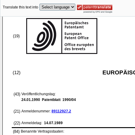
Translate this text into
(19)
EUROPÄIS
(12)
(43)
Veröffentlichungstag:
24.01.1990
Patentblatt 1990/04
(21)
Anmeldenummer:
89112927.2
(22)
Anmeldetag:
14.07.1989
(84)
Benannte Vertragsstaaten: