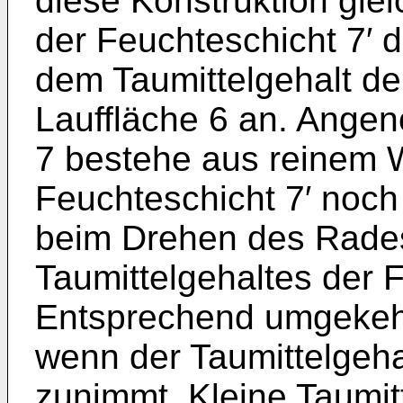
diese Konstruk­tion glei
der Feuchteschicht 7′ 
dem Taumittelgehalt der
Lauffläche 6 an. Angen
7 bestehe aus reinem 
Feuchte­schicht 7′ noch t
beim Drehen des Rades
Taumittelgehaltes der F
Entsprechend umgekehr
wenn der Taumittelgeha
zunimmt. Kleine Tau­mi