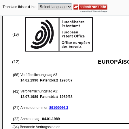
Translate this text into
(19)
EUROPÄIS
(12)
(88)
Veröffentlichungstag A3:
14.02.1990
Patentblatt 1990/07
(43)
Veröffentlichungstag A2:
12.07.1989
Patentblatt 1989/28
(21)
Anmeldenummer:
89100066.3
(22)
Anmeldetag:
04.01.1989
(84)
Benannte Vertragsstaaten: