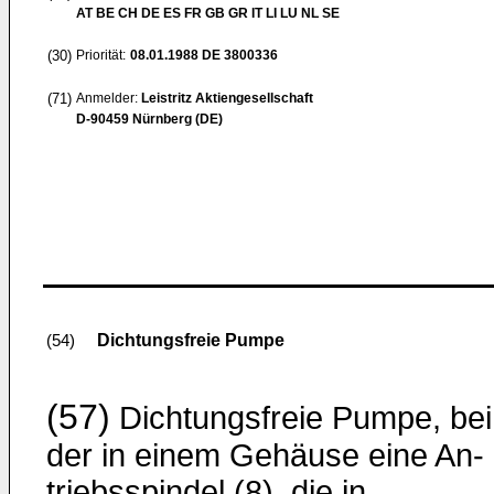
AT BE CH DE ES FR GB GR IT LI LU NL SE
(30)
Priorität:
08.01.1988
DE 3800336
(71)
Anmelder:
Leistritz Aktiengesellschaft
D-90459 Nürnberg (DE)
Dichtungsfreie Pumpe
(54)
(57)
Dichtungsfreie Pumpe, bei
der in einem Gehäuse eine An­
triebsspindel (8), die in