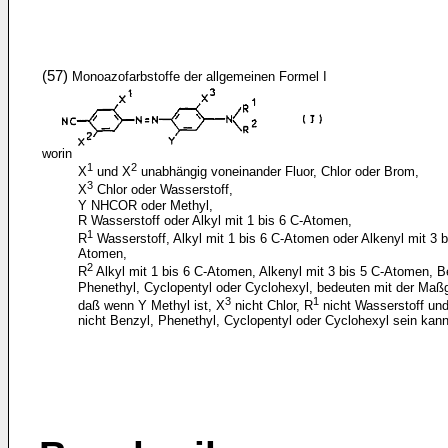
(57)
Monoazofarbstoffe der allgemeinen Formel I
worin
1
2
X
und X
unabhängig voneinander Fluor, Chlor oder Brom,
3
X
Chlor oder Wasserstoff,
Y NHCOR oder Methyl,
R Wasserstoff oder Alkyl mit 1 bis 6 C-Atomen,
1
R
Wasserstoff, Alkyl mit 1 bis 6 C-Atomen oder Alkenyl mit 3 b
Atomen,
2
R
Alkyl mit 1 bis 6 C-Atomen, Alkenyl mit 3 bis 5 C-Atomen, B
Phenethyl, Cyclopentyl oder Cyclohexyl, bedeuten mit der Maß
3
1
daß wenn Y Methyl ist, X
nicht Chlor, R
nicht Wasserstoff un
nicht Benzyl, Phenethyl, Cyclopentyl oder Cyclohexyl sein kann