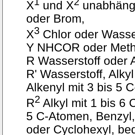
1
2
X
und X
unabhängi
oder Brom,
3
X
Chlor oder Wasser
Y NHCOR oder Meth
R Wasserstoff oder A
R' Wasserstoff, Alky
Alkenyl mit 3 bis 5 
2
R
Alkyl mit 1 bis 6 
5 C-Atomen, Benzyl,
oder Cyclohexyl, be