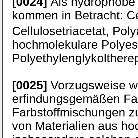
[0024]
Als hydrophobe 
kommen in Betracht: Ce
Cellulosetriacetat, Po
hochmolekulare Polyest
Polyethylenglykoltherep
[0025]
Vorzugsweise w
erfindungsgemäßen Far
Farbstoffmischungen 
von Materialien aus ho