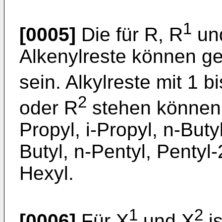
1
[0005]
Die für R, R
un
Alkenylreste können ge
sein. Alkylreste mit 1 b
2
oder R
stehen können, 
Propyl, i-Propyl, n-Butyl,
Butyl, n-Pentyl, Pentyl-2
Hexyl.
1
2
[0006]
Für X
und X
i