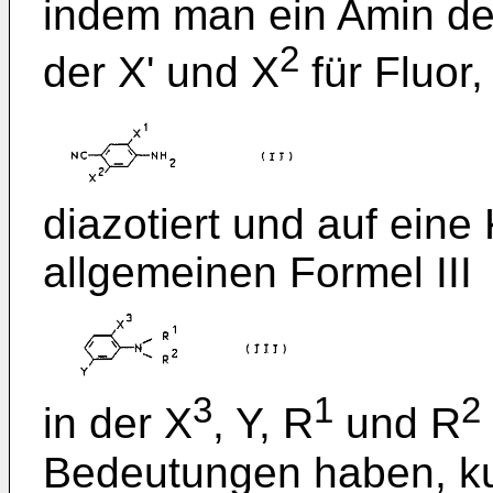
indem man ein Amin der
2
der X' und X
für Fluor
diazotiert und auf ein
allgemeinen Formel III
3
1
2
in der X
, Y, R
und R
Bedeutungen haben, ku