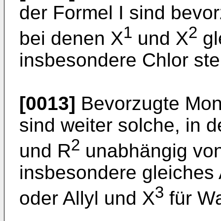
der Formel I sind bevo
1
2
bei denen X
und X
gl
insbesondere Chlor st
[0013]
Bevorzugte Mono
sind weiter solche, in 
2
und R
unabhängig vone
insbesondere gleiches 
3
oder Allyl und X
für Wa