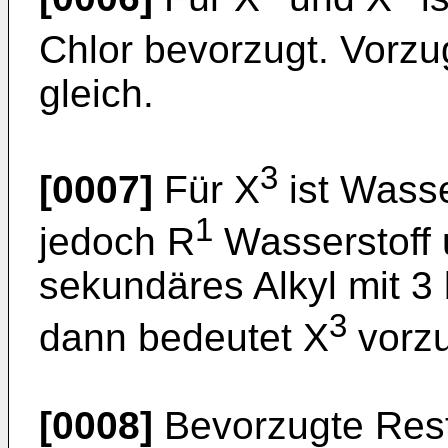
Chlor bevorzugt. Vorzu
gleich.
3
[0007]
Für X
ist Wasse
1
jedoch R
Wasserstoff u
sekundäres Alkyl mit 3
3
dann bedeutet X
vorzu
[0008]
Bevorzugte Reste