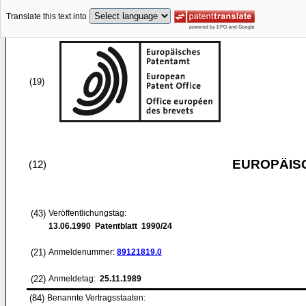
Translate this text into
(19)
EUROPÄIS
(12)
(43)
Veröffentlichungstag:
13.06.1990
Patentblatt 1990/24
(21)
Anmeldenummer:
89121819.0
(22)
Anmeldetag:
25.11.1989
(84)
Benannte Vertragsstaaten: