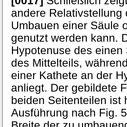
[0017]
Schließlich zeig
andere Relativstel­lung
Umbauen einer Säule o
genutzt werden kann. D
Hypotenuse des einen S
des Mit­telteils, währen
einer Kathete an der Hy
anliegt. Der gebildete 
beiden Seitenteilen ist 
Ausführung nach Fig. 5
Breite der zu umbauend