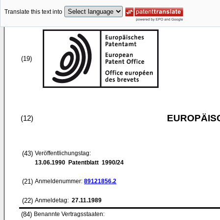
Translate this text into
(19)
EUROPÄIS
(12)
(43)
Veröffentlichungstag:
13.06.1990
Patentblatt 1990/24
(21)
Anmeldenummer:
89121856.2
(22)
Anmeldetag:
27.11.1989
(84)
Benannte Vertragsstaaten: