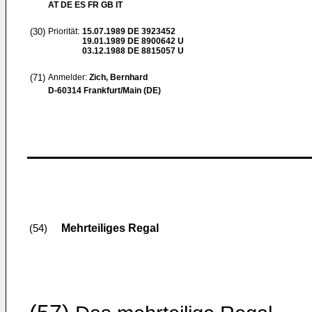
AT DE ES FR GB IT
(30)
Priorität:
15.07.1989
DE 3923452
19.01.1989
DE 8900642 U
03.12.1988
DE 8815057 U
(71)
Anmelder:
Zich, Bernhard
D-60314 Frankfurt/Main (DE)
Mehrteiliges Regal
(54)