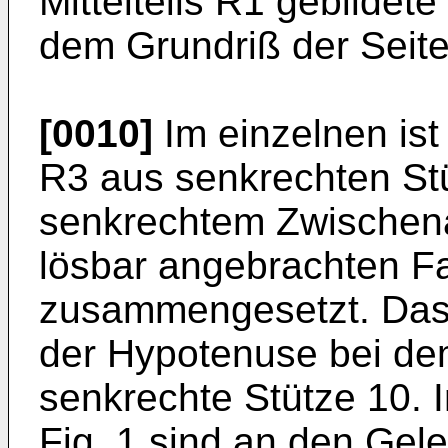
Mittel­teils R1 gebilde
dem Grundriß der Seite
[0010]
Im einzelnen ist
R3 aus senkrech­ten St
senkrechtem Zwischena
lösbar angebrachten 
zusammengesetzt. Das Mi
der Hypotenuse bei de
senkrechte Stütze 10. 
Fig. 1 sind an den Gel