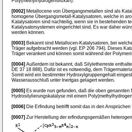
Poly(methylhydrogensiloxan).
[0002]
Metallocene von Übergangsmetallen sind als Kata
homogene Übergangsmetall-Katalysatoren, welche in aroma
Katalysatoren sind nachteilig, wenn sie in bestehenden 
Katalysatorsystemen eingerichtet sind. Es war daher wün
werden können.
[0003]
Bekannt sind Metallocen-Katalysatoren, bei welch
Träger aufgebracht werden (vgl. EP 206 794). Dieses Kat
Träger verankert und können somit während der Polymeris
[0004]
Außerdem ist bekannt, daß Silyletherreste enthalt
DE 37 18 888). Dafür ist es notwendig, dem Trägermater
Somit wird ein bestimmter Hydroxylgruppengehalt eingeste
Wasserausschluß unter Inertgas gelagert werden.
[0005]
Es wurde nun gefunden, daß die oben genannten N
Hydrosilylierungskatalyse mit einem Poly(methylhydrogen
[0006]
Die Erfindung betrifft somit das in den Ansprüchen
[0007]
Zur Herstellung der erfindungsgemäßen heterogen