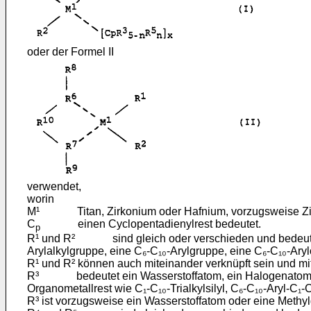
oder der Formel II
verwendet,
worin
M¹ Titan, Zirkonium oder Hafnium, vorzugsweise Zir
C
einen Cyclopentadienylrest bedeutet.
p
R¹ und R² sind gleich oder verschieden und bedeuten e
Arylalkylgruppe, eine C₆-C₁₀-Arylgruppe, eine C₆-C₁₀-Ar
R¹ und R² können auch miteinander verknüpft sein und mit
R³ bedeutet ein Wasserstoffatom, ein Halogenatom, eine
Organometallrest wie C₁-C₁₀-Trialkylsilyl, C₆-C₁₀-Aryl-C₁-C₁₀
R³ ist vorzugsweise ein Wasserstoffatom oder eine Methy