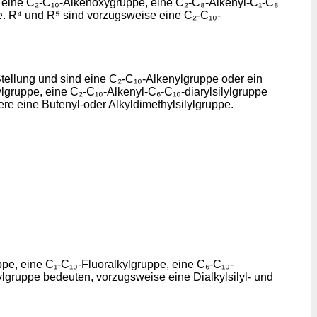
eine C₂-C₁₀-Alkenoxygruppe, eine C₂-C₈-Alkenyl-C₁-C₈
pe. R⁴ und R⁵ sind vorzugsweise eine C₂-C₁₀-
ung und sind eine C₂-C₁₀-Alkenylgruppe oder ein
ylgruppe, eine C₂-C₁₀-Alkenyl-C₆-C₁₀-diarylsilylgruppe
re eine Butenyl-­oder Alkyldimethylsilylgruppe.
, eine C₁-C₁₀-Fluoralkylgruppe, eine C₆-C₁₀-
ylgruppe bedeuten, vorzugsweise eine Dialkylsilyl- und