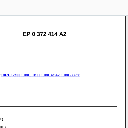
EP 0 372 414 A2
:
C07F
17/00
,
C08F
10/00
,
C08F
4/642
,
C08G
77/58
E)
(DE)