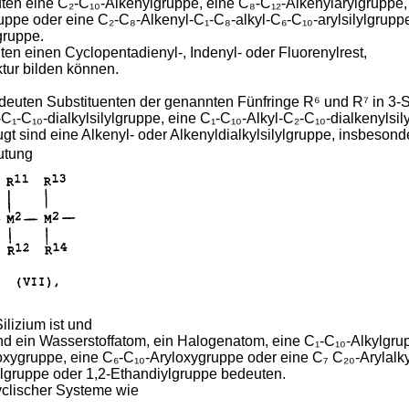
eine C₂-C₁₀-Alkenylgruppe, eine C₈-C₁₂-Alkenylarylgruppe, 
gruppe oder eine C₂-C₈-Alkenyl-C₁-C₈-alkyl-C₆-C₁₀-arylsilylgrup
gruppe.
einen Cyclopentadienyl-, Indenyl- oder Fluorenylrest,
tur bilden können.
bstituenten der genannten Fünfringe R⁶ und R⁷ in 3-Stell
₁-C₁₀-dialkylsilylgruppe, eine C₁-C₁₀-Alkyl-C₂-C₁₀-dialkenylsil
gt sind eine Alkenyl- oder Alkenyldialkylsilylgruppe, insbesonde
utung
izium ist und
in Wasserstoffatom, ein Halogenatom, eine C₁-C₁₀-Alkylgruppe
oxygruppe, eine C₆-C₁₀-Aryloxygruppe oder eine C₇ C₂₀-Arylalk
ylgruppe oder 1,2-Ethandiylgruppe bedeuten.
yclischer Systeme wie