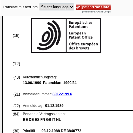
Translate this text into
(19)
(12)
(43)
Veröffentlichungstag:
13.06.1990
Patentblatt 1990/24
(21)
Anmeldenummer:
89122199.6
(22)
Anmeldetag:
01.12.1989
(84)
Benannte Vertragsstaaten:
BE DE ES FR GB IT NL
(30)
Priorität:
03.12.1988
DE 3840772