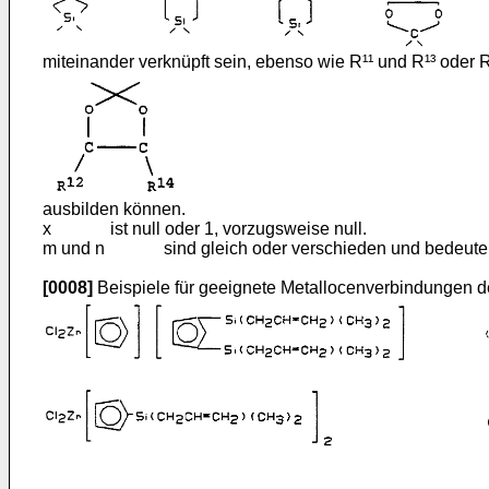
miteinander verknüpft sein, ebenso wie R¹¹ und R¹³ oder
ausbilden können.
x ist null oder 1, vorzugsweise null.
m und n sind gleich oder verschieden und bedeuten ein
[0008]
Beispiele für geeignete Metallocenverbindungen de