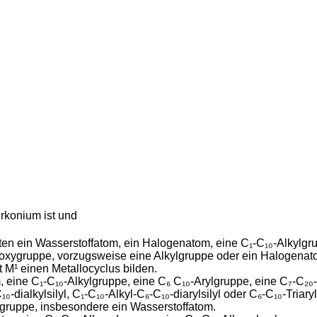
konium ist und
in Wasserstoffatom, ein Halogenatom, eine C₁-C₁₀-Alkylgrup
yloxygruppe, vorzugsweise eine Alkylgruppe oder ein Halogenat
 M¹ einen Metallocyclus bilden.
 C₁-C₁₀-Alkylgruppe, eine C₆ C₁₀-Arylgruppe, eine C₇-C₂₀-Ar
-dialkylsilyl, C₁-C₁₀-Alkyl-C₆-C₁₀-diarylsilyl oder C₆-C₁₀-Triaryls
lgruppe, insbesondere ein Wasserstoffatom.