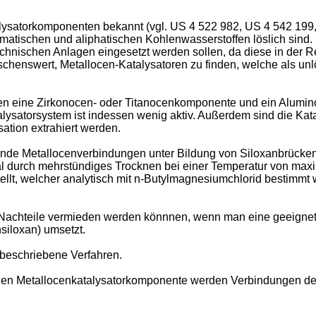
lysatorkomponenten bekannt (vgl. US 4 522 982, US 4 542 199
tischen und aliphatischen Kohlenwasserstoffen löslich sind. D
technischen Anlagen eingesetzt werden sollen, da diese in der
schenswert, Metallocen-Katalysatoren zu finden, welche als unl
en eine Zirkonocen- oder Titanocenkomponente und ein Alumin
alysatorsystem ist indessen wenig aktiv. Außerdem sind die Ka
ation extrahiert werden.
ende Metallocenverbindungen unter Bildung von Siloxanbrücken 
ial durch mehrstündiges Trocknen bei einer Temperatur von ma
llt, welcher analytisch mit n-Butylmagnesiumchlorid bestimmt wi
achteile vermieden werden könnnen, wenn man eine geeignet s
siloxan) umsetzt.
 beschriebene Verfahren.
en Metallocenkatalysatorkomponente werden Verbindungen der