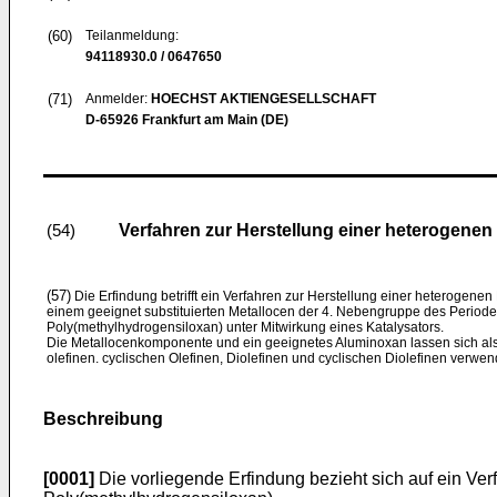
(60)
Teilanmeldung:
94118930.0 / 0647650
(71)
Anmelder:
HOECHST AKTIENGESELLSCHAFT
D-65926 Frankfurt am Main (DE)
Verfahren zur Herstellung einer heterogene
(54)
(57)
Die Erfindung betrifft ein Verfahren zur Herstellung einer heterogen
einem geeignet substituierten Metallocen der 4. Nebengruppe des Perio
Poly(methylhydrogensiloxan) unter Mitwirkung eines Katalysators.
Die Metallocenkomponente und ein geeignetes Aluminoxan lassen sich als 
olefinen. cyclischen Olefinen, Diolefinen und cyclischen Diolefinen verwe
Beschreibung
[0001]
Die vorliegende Erfindung bezieht sich auf ein V