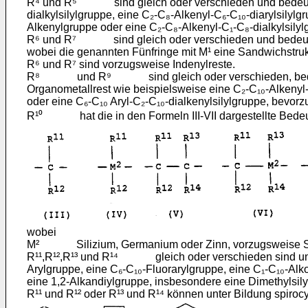
R⁴ und R⁵ sind gleich oder verschieden und bedeuten 
dialkylsilylgruppe, eine C₂-C₈-Alkenyl-C₆-C₁₀-diarylsilyl
Alkenylgruppe oder eine C₂-C₈-Alkenyl-C₁-C₈-dialkylsilyl
R⁶ und R⁷ sind gleich oder verschieden und bedeuten 
wobei die genannten Fünfringe mit M¹ eine Sandwichstruk
R⁶ und R⁷ sind vorzugsweise Indenylreste.
R⁸ und R⁹ sind gleich oder verschieden, bedeuten Su
Organometallrest wie beispielsweise eine C₂-C₁₀-Alkenyl-C
oder eine C₆-C₁₀ Aryl-C₂-C₁₀-dialkenylsilylgruppe, bevorzu
R¹⁰ hat die in den Formeln III-VII dargestellte Bede
wobei
M² Silizium, Germanium oder Zinn, vorzugsweise Sil
R¹¹,R¹²,R¹³ und R¹⁴ gleich oder verschieden sind und e
Arylgruppe, eine C₆-C₁₀-Fluorarylgruppe, eine C₁-C₁₀-Alk
eine 1,2-Alkandiylgruppe, insbesondere eine Dimethylsil
R¹¹ und R¹² oder R¹³ und R¹⁴ können unter Bildung spiroc