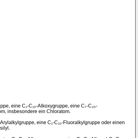
pe, eine C₁-C₁₀-Alkoxygruppe, eine C₇-C₂₀-
om, insbesondere ein Chloratom.
ylalkylgruppe, eine C₁-C₁₀-Fluoralkylgruppe oder einen
ilyl.