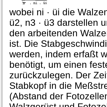
wobei ni · üi die Walze
ü2, n3 · ü3 darstellen u
den ar­beitenden Walz
ist. Die Stab­geschwin
werden, indem erfaßt w
benötigt, um einen fest
zurückzulegen. Der Zei
Stabkopf in die Meßst
(Abstand der Fotozell
Walzgerüst und Fotozell