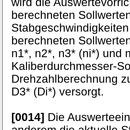
wird die Auswertevorri
berechneten Sollwerten
Stabgeschwindigkeiten v1
berechneten Sollwerten
n1*, n2*, n3* (ni*) und
Kaliber­durchmesser-So
Drehzahlberechnung zu
D3* (Di*) versorgt.
[0014]
Die Auswerteein
anderem die aktuelle S