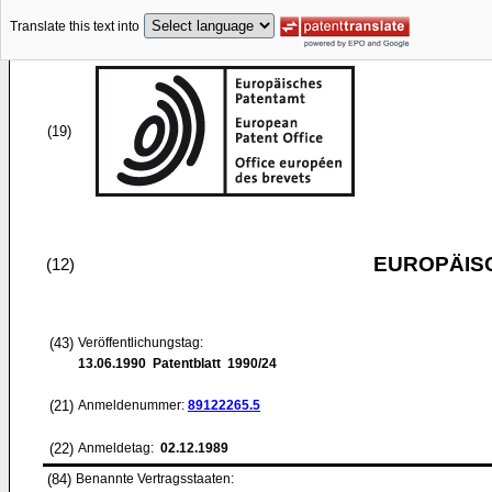
Translate this text into
(19)
EUROPÄIS
(12)
(43)
Veröffentlichungstag:
13.06.1990
Patentblatt 1990/24
(21)
Anmeldenummer:
89122265.5
(22)
Anmeldetag:
02.12.1989
(84)
Benannte Vertragsstaaten: