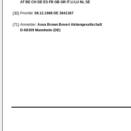
AT BE CH DE ES FR GB GR IT LI LU NL SE
(30)
Priorität:
08.12.1988
DE 3841367
(71)
Anmelder:
Asea Brown Boveri Aktiengesellschaft
D-68309 Mannheim (DE)