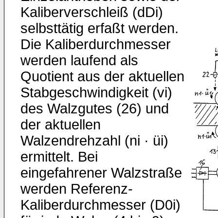
Kali­berverschleiß (dDi)
selbsttätig erfaßt werden.
Die Kali­berdurchmesser
werden laufend als
Quotient aus der ak­tuellen
Stabgeschwindigkeit (vi)
des Walzgutes (26) und
der aktuellen
Walzendrehzahl (ni · üi)
ermittelt. Bei
eingefahrener Walzstraße
werden Referenz-
Kaliberdurch­messer (D0i)