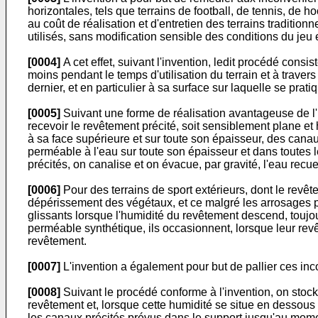
horizontales, tels que terrains de football, de tennis, de ho
au coût de réalisation et d'entretien des terrains tradition
utilisés, sans modifica­tion sensible des conditions du jeu
[0004]
A cet effet, suivant l'invention, ledit procédé cons
moins pendant le temps d'utilisation du terrain et à traver
dernier, et en particulier à sa surface sur laquelle se pra
[0005]
Suivant une forme de réalisation avantageuse de l'in
recevoir le revêtement précité, soit sensiblement plane et
à sa face supérieure et sur toute son épaisseur, des canau
perméable à l'eau sur toute son épaisseur et dans toutes le
précités, on canalise et on évacue, par gravité, l'eau recuei
[0006]
Pour des terrains de sport extérieurs, dont le revê
dépérissement des végétaux, et ce malgré les arrosages pl
glissants lorsque l'humidité du revêtement descend, toujo
perméable synthétique, ils occasionnent, lorsque leur revê
revêtement.
[0007]
L'invention a également pour but de pallier ces inc
[0008]
Suivant le procédé conforme à l'invention, on stock
revêtement et, lorsque cette humidité se situe en dessous
les canaux précités prévus dans le support jusqu'au momen