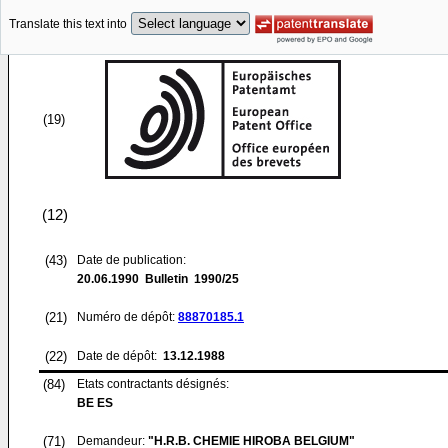
Translate this text into
(19)
(12)
(43)
Date de publication:
20.06.1990
Bulletin 1990/25
(21)
Numéro de dépôt:
88870185.1
(22)
Date de dépôt:
13.12.1988
(84)
Etats contractants désignés:
BE ES
(71)
Demandeur:
"H.R.B. CHEMIE HIROBA BELGIUM"