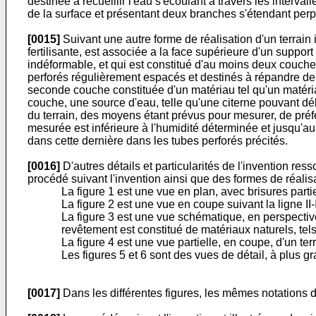
destinée à recueillir l'eau s'écoulant à travers les inte
de la surface et présentant deux branches s'étendant perp
[0015]
Suivant une autre forme de réalisation d'un terrain
fertilisante, est associée a la face supérieure d'un suppo
indéformable, et qui est constitué d'au moins deux couche
perforés régulièrement espacés et destinés à répandre de 
seconde couche constituée d'un matériau tel qu'un matériau
couche, une source d'eau, telle qu'une citerne pouvant dé
du terrain, des moyens étant prévus pour mesurer, de pr
mesurée est inférieure à l'humidité déterminée et jusqu'a
dans cette dernière dans les tubes perforés précités.
[0016]
D'autres détails et particularités de l'invention ress
procédé suivant l'invention ainsi que des formes de réalisa
La figure 1 est une vue en plan, avec brisures partie
La figure 2 est une vue en coupe suivant la ligne II-I
La figure 3 est une vue schématique, en perspective e
revêtement est constitué de matériaux naturels, tel
La figure 4 est une vue partielle, en coupe, d'un terr
Les figures 5 et 6 sont des vues de détail, à plus gra
[0017]
Dans les différentes figures, les mêmes notations