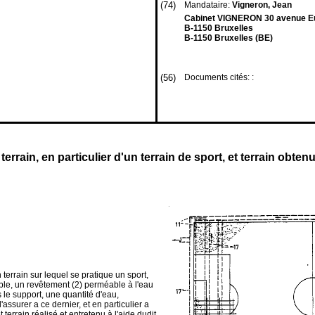
(74)
Mandataire:
Vigneron, Jean
Cabinet VIGNERON 30 avenue 
B-1150 Bruxelles
B-1150 Bruxelles (BE)
(56)
Documents cités: :
 terrain, en particulier d'un terrain de sport, et terrain obte
n terrain sur lequel se pratique un sport,
ble, un revête­ment (2) perméable à l'eau
s le support, une quantité d'eau,
ssurer a ce dernier, et en particulier a
terrain réalisé et entretenu à l'aide dudit