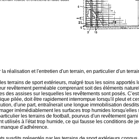
réalisation et l'entretien d'un terrain, en particulier d'un terrai
s terrains de sport extérieurs, malgré tous les soins apportés lo
s leur revêtement perméable comprenant soit des éléments naturels
s des assises sur lesquelles les revêtements sont posés. C'est a
que pilée, doit être rapidement interrompue lorsqu'il pleut et ce
écaution, d'une part, entraînerait une longue immobilisation desdi
omma­ger irrémédiablement les surfaces trop humides lorsqu'elle
particulier les terrains de football, pourvus d'un revêtement gar
t utilisés à l'état trop humide, ce qui fausse les conditions de 
ar manque d'adhérence.
 susdits présentés par les terrains de sport extérieurs connus et