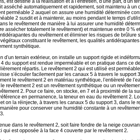
, est destiné à la réalisation et à l'entretien, d'une part, d'un t
t asséché automatiquement et rapidement, soit maintenu à un deg
ement perméable 2 auquel on assure une humidité déterminée con
able 2 susdit et à maintenir, au moins pendant le temps d'utilisa
ns le revêtement de manière à lui assurer une humidité détermin
re assécher totalement le revêtement) et maintenue entre 0 % et 
idérapantes du revêtement et éliminer les risques de brûlure susd
égétaux constituant le revêtement, les qualités antidérapantes 
ement synthétique.
 d'un terrain extérieur, on installe un support rigide et indéfo
e 4 du support est rendue imperméable et on pratique dans ce der
èrement répartis. Le revêtement 2 qui est utilisé est perméable 
isse s'écouler facile­ment par les canaux 5 à travers le support 3
ment le revêtement 2 en matériau synthéti­que, l'entièreté de l'ea
 le revêtement 2 est un revêtement synthétique ou un revêtement
tement 2. Pour ce faire, on stocke, en 7 et à proximité de la sur
référence en permanence, la teneur en eau du revêtement 2. Lor
on la réinjecte, à travers les canaux 5 du support 3, dans le re
manière pour conserver une humidité constante à un revête­men
3.
tenue dans le revêtement 2, soit faire fondre de la neige couvrant
 qui est opposée à la face 4 couverte par le revêtement 2.