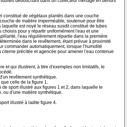
s conduites débouchant dans un collecteur ménagé en dehors
urel constitué de végétaux plantés dans une couche
une couche de matière imperméable, soutenue pour être
laquelle est noyé le réseau susdit constitué de tubes
 choisis pour y répartir uniformément l'eau et une
llarité, l'eau régulièrement répartie dans la première
 déterminée dans le revêtement, étant prévue à proximité
our commander automatiquement, lorsque l'humidité
la citerne précitée et agencée pour amener l'eau contenue
et qui illustrent, à titre d'exemples non limitatifs, le
rocédé.
e d'un revêtement synthétique.
 que celle de la figure 1.
de sport illustré aux figures 1 et 2, dans laquelle le
e, ou d'une matière synthétique.
ort illustré à ladite figure 4.