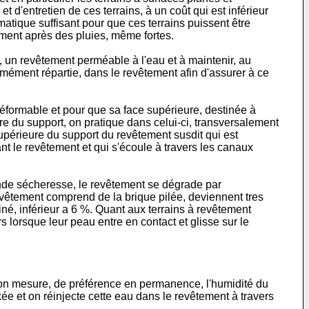
et d'entretien de ces terrains, à un coût qui est inférieur
omatique suffisant pour que ces terrains puissent être
dement après des pluies, même fortes.
e, un revêtement perméable à l'eau et à maintenir, au
rmément répartie, dans le revête­ment afin d'assurer à ce
ndéformable et pour que sa face supérieure, destinée à
re du support, on pratique dans celui-ci, transversalement
supérieure du support du revêtement susdit qui est
ant le revêtement et qui s'écoule à travers les canaux
rande sécheresse, le revêtement se dégrade par
evêtement comprend de la brique pilée, deviennent tres
é, inférieur a 6 %. Quant aux terrains à revêtement
 lorsque leur peau entre en contact et glisse sur le
e, on mesure, de préférence en permanence, l'humidité du
e et on réinjecte cette eau dans le revêtement à travers