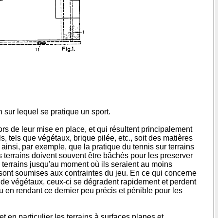
n sur lequel se pratique un sport.
rs de leur mise en place, et qui résultent principalement
, tels que végétaux, brique pilée, etc., soit des matières
insi, par exemple, que la pratique du tennis sur terrains
s terrains doivent souvent être bâchés pour les preserver
ts terrains jusqu'au moment où ils seraient au moins
s sont soumises aux contraintes du jeu. En ce qui concerne
ni de végétaux, ceux-ci se dégradent rapidement et perdent
jeu en rendant ce dernier peu précis et pénible pour les
 en particulier les terrains à surfaces planes et