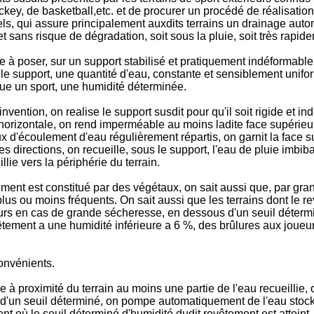
ckey, de basketball,etc. et de procurer un procédé de réalisation 
­nels, qui assure principalement auxdits terrains un drainage aut
 et sans risque de dégradation, soit sous la pluie, soit très rapi
iste à poser, sur un support stabilisé et pratiquement indéformabl
s le support, une quantité d'eau, constante et sensiblement unifo
tique un sport, une humidité déterminée.
vention, on realise le support susdit pour qu'il soit rigide et i
 horizontale, on rend imperméable au moins ladite face supérieu
x d'écoulement d'eau régulièrement répartis, on garnit la face 
s directions, on recueille, sous le support, l'eau de pluie imbib
llie vers la périphérie du terrain.
tement ­est constitué par des végétaux, on sait aussi que, par g
us ou moins fréquents. On sait aussi que les terrains dont le r
urs en cas de grande sécheresse, en dessous d'un seuil détermin
tement a une humidité inférieure a 6 %, des brûlures aux joueurs
onvé­nients.
e à proximité du terrain au moins une partie de l'eau recueilli
 d'un seuil déterminé, on pompe automatiquement de l'eau stocké
t où le seuil déterminé d'humidité dudit revêtement est atteint.