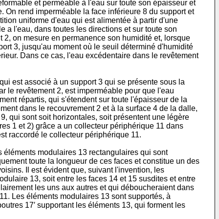
déforma­ble et perméable à l'eau sur toute son épaisseur et
le. On rend imperméable la face inférieure 8 du support et
tition uniforme d'eau qui est alimentée à partir d'une
 a l'eau, dans toutes les directions et sur toute son
nt 2, on mesure en permanence son humidité et, lorsque
port 3, jusqu'au moment où le seuil déterminé d'humidité
xtérieur. Dans ce cas, l'eau excédentaire dans le revêtement
2 qui est associé à un support 3 qui se présente sous la
 par le revêtement 2, est imperméable pour que l'eau
nt répartis, qui s'étendent sur toute l'épaisseur de la
ément dans le recouvrement 2 et à la surface 4 de la dalle,
, qui sont soit horizontales, soit présentent une légère
ures 1 et 2) grâce a un collecteur périphérique 11 dans
st raccordé le collecteur périphérique 11.
s éléments modulaires 13 rectangulaires qui sont
iquement toute la longueur de ces faces et constitue un des
ins. Il est évident que, suivant l'invention, les
laire 13, soit entre les faces 14 et 15 susdites et entre
ulairement les uns aux autres et qui déboucheraient dans
 11. Les éléments modulaires 13 sont supportés, à
poutres 17′ supportant les éléments 13, qui forment les