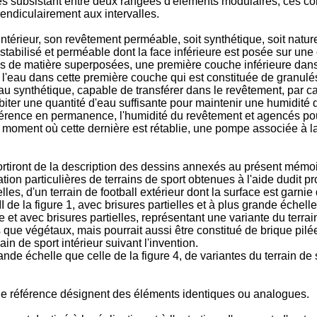
rvalles subsistant entre deux rangées d'éléments modulaires, ce
endiculairement aux intervalles.
 intérieur, son revêtement perméable, soit synthétique, soit nat
rt stabilisé et perméable dont la face inférieu­re est posée sur 
s de matière superposées, une première couche inférieure dans 
l'eau dans cette première couche qui est constituée de granulés
 synthétique, capable de transférer dans le revêtement, par capi
biter une quantité d'eau suffisante pour maintenir une humidité
éférence en permanence, l'humidité du revêtement et agencés p
u moment où cette dernière est rétablie, une pompe associée à 
ortiront de la description des dessins annexés au présent mémoire 
tion particulières de terrains de sport obtenues à l'aide dudit p
lles, d'un terrain de football extérieur dont la surface est garni
I de la figure 1, avec brisures partielles et à plus grande échelle
t avec brisures partielles, représentant une variante du terrain 
s que végétaux, mais pourrait aussi être constitué de brique pilé
ain de sport intérieur suivant l'invention.
nde échelle que celle de la figure 4, de variantes du terrain de sp
 de référence désignent des éléments identiques ou analogues.