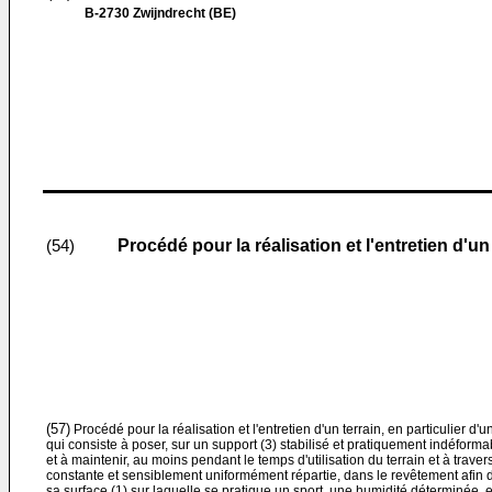
B-2730 Zwijndrecht (BE)
Procédé pour la réalisation et l'entretien d'un
(54)
(57)
Procédé pour la réalisation et l'entretien d'un terrain, en particulier d'u
qui consiste à poser, sur un support (3) stabilisé et pratiquement indéforma
et à maintenir, au moins pendant le temps d'utilisation du terrain et à traver
constante et sensiblement uniformément répartie, dans le revêtement afin d'a
sa surface (1) sur laquelle se pratique un sport, une humidité déterminée, et 