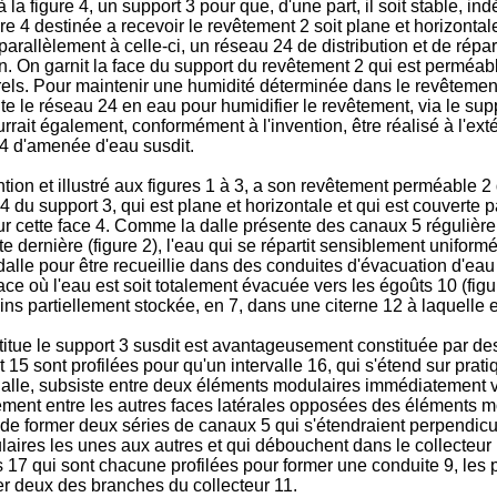
a figure 4, un support 3 pour que, d'une part, il soit stable, in
eure 4 destinée a recevoir le revêtement 2 soit plane et horizonta
arallèlement à celle-ci, un réseau 24 de distribution et de répar
n. On garnit la face du support du revêtement 2 qui est perméable
urels. Pour maintenir une humidité déterminée dans le revêteme
te le réseau 24 en eau pour humidifier le revêtement, via le sup
pourrait également, conformément à l'invention, être réalisé à l'e
24 d'amenée d'eau susdit.
ention et illustré aux figures 1 à 3, a son revêtement perméable 
4 du support 3, qui est plane et horizontale et qui est couverte
 cette face 4. Comme la dalle présente des canaux 5 régulièreme
 dernière (figure 2), l'eau qui se répartit sensiblement uniform
alle pour être recueillie dans des conduites d'évacuation d'eau 9
rface où l'eau est soit totalement évacuée vers les égoûts 10 (fig
ns partiellement stockée, en 7, dans une citerne 12 à laquelle e
titue le support 3 susdit est avantageusement constituée par de
 15 sont profilées pour qu'un intervalle 16, qui s'étend sur prat
dalle, subsiste entre deux éléments modulaires immédiatement vois
ent entre les autres faces latéra­les opposées des éléments modu
 de former deux séries de canaux 5 qui s'étendraient perpendi­c
laires les unes aux autres et qui débouchent dans le collecteur
es 17 qui sont chacune profilées pour former une conduite 9, les 
mer deux des branches du collecteur 11.