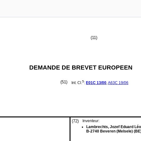
(11)
DEMANDE DE BREVET EUROPEEN
(51)
5
Int. Cl.
:
E01C
13/00
,
A63C
19/06
(72)
Inventeur:
Lambrechts, Jozef Eduard Lé
B-2740 Beveren (Melsele) (BE