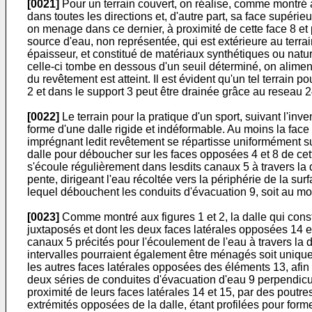
[0021]
Pour un terrain couvert, on réalise, comme montré à l
dans toutes les directions et, d'autre part, sa face supéri
on menage dans ce dernier, à proximité de cette face 8 et p
source d'eau, non représentée, qui est extérieure au terrai
épaisseur, et constitué de matériaux synthétiques ou nat
celle-ci tombe en dessous d'un seuil déterminé, on alimen
du revêtement est atteint. Il est évident qu'un tel terrain 
2 et dans le support 3 peut être drainée grâce au reseau 
[0022]
Le terrain pour la pratique d'un sport, suivant l'inv
forme d'une dalle rigide et indéformable. Au moins la face 
imprégnant ledit revêtement se répartisse uniformément sur
dalle pour déboucher sur les faces opposées 4 et 8 de cette
s'écoule régulièrement dans lesdits canaux 5 à travers la d
pente, dirigeant l'eau récoltée vers la périphérie de la su
lequel débouchent les conduits d'évacuation 9, soit au moi
[0023]
Comme montré aux figures 1 et 2, la dalle qui cons
juxtaposés et dont les deux faces latérales opposées 14 et
canaux 5 précités pour l'écoulement de l'eau à travers la 
intervalles pourraient également être ménagés soit uniquem
les autres faces latérales opposées des éléments 13, afin
deux séries de conduites d'évacuation d'eau 9 perpendicu
proximité de leurs faces latérales 14 et 15, par des poutr
extrémités opposées de la dalle, étant profilées pour for