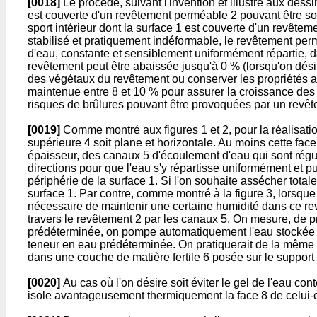
[0018]
Le procédé, suivant l'invention et illustré aux dessins
est couverte d'un revêtement perméable 2 pouvant être soi
sport intérieur dont la surface 1 est couverte d'un revêt
stabilisé et pratiquement indéformable, le revêtement permé
d'eau, constante et sensiblement uniformément répartie, da
revêtement peut être abaissée jusqu'à 0 % (lorsqu'on dési
des végétaux du revêtement ou conserver les propriétés ant
maintenue entre 8 et 10 % pour assurer la croissance des v
risques de brûlures pouvant être provoquées par un revêt
[0019]
Comme montré aux figures 1 et 2, pour la réalisation
supérieure 4 soit plane et horizontale. Au moins cette fac
épaisseur, des canaux 5 d'écoulement d'eau qui sont réguli
directions pour que l'eau s'y répartisse uniformément et pu
périphérie de la surface 1. Si l'on souhaite assécher totale
surface 1. Par contre, comme montré à la figure 3, lorsque
nécessaire de maintenir une certaine humidité dans ce revê
travers le revêtement 2 par les canaux 5. On mesure, de p
prédéterminée, on pompe automatiquement l'eau stockée et 
teneur en eau prédéterminée. On pratiquerait de la même 
dans une couche de matière fertile 6 posée sur le support 
[0020]
Au cas où l'on désire soit éviter le gel de l'eau con
isole avantageusement thermiquement la face 8 de celui-ci