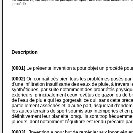
procédé.
Description
[0001]
Le présente invention a pour objet un procédé pour la 
[0002]
On connaît très bien tous les problèmes posés par le
d'une infiltration insuffisante des eaux de pluie, à traver
synthétiques, par suite notamment des propriétés physique
extérieurs, principalement ceux revêtus de gazon ou de bri
de l'eau de pluie qui les gorge­rait; ce qui, sans cette pr
partiellement asséchés et, d'autre part, risquerait d'end
les autres terrains de sport soumis aux intempéries et en 
définitivement leur planéité lorsqu'ils sont trop fréquemmen
joueurs, dont notamment l'équilibre est rendu précaire p
[0003]
L'invention a pour but de remédier aux inconvénients