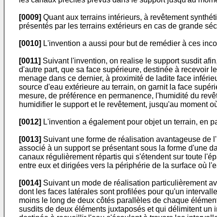
[0009]
Quant aux terrains intérieurs, à revêtement synthét
présentés par les terrains extérieurs en cas de grande sé
[0010]
L'invention a aussi pour but de remédier à ces incon
[0011]
Suivant l'invention, on realise le support susdit afin
d'autre part, que sa face supérieure, destinée à recevoir l
menage dans ce dernier, à proximité de ladite face inférieur
source d'eau extérieure au terrain, on garnit la face supér
mesure, de préférence en permanence, l'humidité du revête
humidifier le support et le revêtement, jusqu'au moment où 
[0012]
L'invention a également pour objet un terrain, en par
[0013]
Suivant une forme de réalisation avantageuse de l'i
associé à un support se présentant sous la forme d'une da
canaux régulièrement répartis qui s'étendent sur toute l'é
entre eux et dirigées vers la périphérie de la surface où l'
[0014]
Suivant un mode de réalisation particulièrement ava
dont les faces latérales sont profilées pour qu'un interval
moins le long de deux côtés parallèles de chaque élément
susdits de deux éléments juxtaposés et qui délimitent un 