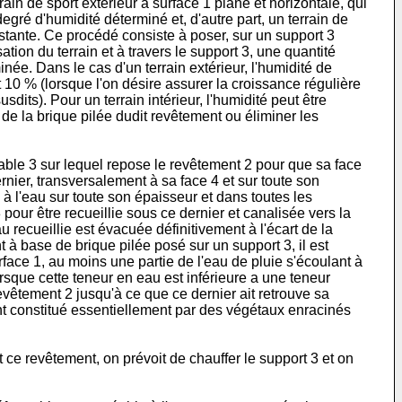
errain de sport extérieur à surface 1 plane et horizontale, qui
ré d'humidité déterminé et, d'autre part, un terrain de
stante. Ce procédé consiste à poser, sur un support 3
tion du terrain et à travers le support 3, une quantité
ée. Dans le cas d'un terrain extérieur, l'humidité de
10 % (lorsque l'on désire assurer la croissance régulière
its). Pour un terrain intérieur, l'humidité peut être
de la brique pilée dudit revêtement ou éliminer les
rmable 3 sur lequel repose le revêtement 2 pour que sa face
nier, transversalement à sa face 4 et sur toute son
à l'eau sur toute son épaisseur et dans toutes les
 pour être recueillie sous ce dernier et canalisée vers la
u recueillie est évacuée définitivement à l'écart de la
 à base de brique pilée posé sur un support 3, il est
face 1, au moins une partie de l'eau de pluie s'écoulant à
sque cette teneur en eau est inférieure a une teneur
vêtement 2 jusqu'à ce que ce dernier ait retrouve sa
t constitué essentiellement par des végétaux enracinés
 ce revête­ment, on prévoit de chauffer le support 3 et on