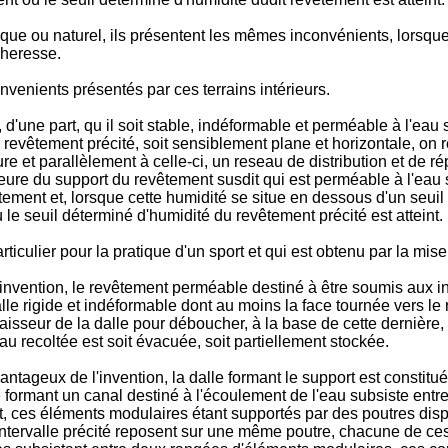
ique ou naturel, ils présentent les mêmes inconvénients, lorsque
cheresse.
ve­nients présentés par ces terrains intérieurs.
, d'une part, qu il soit stable, indéformable et perméable à l'eau 
e revêtement précité, soit sensiblement plane et horizontale, on
e et parallèlement à celle-ci, un reseau de distri­bution et de ré
ieure du support du revêtement susdit qui est perméable à l'eau 
ment et, lorsque cette humidité se situe en dessous d'un seuil 
le seuil déterminé d'humidité du revêtement précité est atteint.
ticu­lier pour la pratique d'un sport et qui est obtenu par la mi
nvention, le revêtement perméable destiné à être soumis aux int
lle rigide et indéformable dont au moins la face tournée vers le
paisseur de la dalle pour déboucher, à la base de cette dernière
eau recoltée est soit évacuée, soit partiellement stockée.
ntageux de l'invention, la dalle formant le support est constit
le formant un canal destiné à l'écoulement de l'eau subsiste entr
, ces éléments modulaires étant supportés par des poutres dis
intervalle précité reposent sur une même poutre, chacune de ces