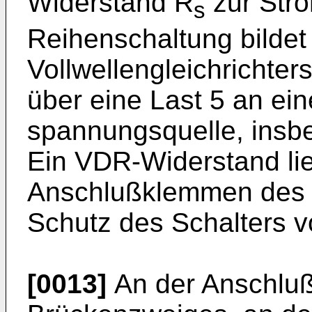
Widerstand R
zur Str
s
Reihenschaltung bilde
Vollwellengleichrichter
über eine Last 5 an ei
spannungsquelle, insbe
Ein VDR-Widerstand li
Anschlußklemmen des G
Schutz des Schalters v
[0013]
An der Anschlu