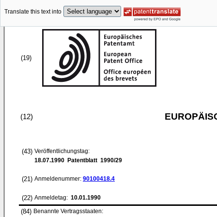
Translate this text into
(19)
EUROPÄIS
(12)
(43)
Veröffentlichungstag:
18.07.1990
Patentblatt 1990/29
(21)
Anmeldenummer:
90100418.4
(22)
Anmeldetag:
10.01.1990
(84)
Benannte Vertragsstaaten: