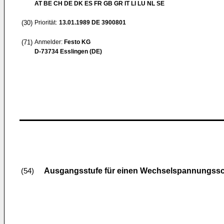
AT BE CH DE DK ES FR GB GR IT LI LU NL SE
(30)
Priorität:
13.01.1989
DE 3900801
(71)
Anmelder:
Festo KG
D-73734 Esslingen (DE)
Ausgangsstufe für einen Wechselspannungssc
(54)