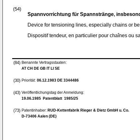
(54)
Spannvorrichtung für Spannstränge, insbesond
Device for tensioning lines, especially chains or be
Dispositif tendeur, en particulier pour chaînes ou s
(84)
Benannte Vertragsstaaten:
AT CH DE GB IT LI SE
(30)
Priorität:
06.12.1983
DE 3344486
(43)
Veröffentlichungstag der Anmeldung:
19.06.1985
Patentblatt 1985/25
(73)
Patentinhaber:
RUD-Kettenfabrik Rieger & Dietz GmbH u. Co.
D-73406 Aalen (DE)