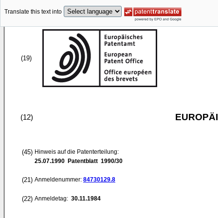
Translate this text into
(19)
EUROPÄI
(12)
(45)
Hinweis auf die Patenterteilung:
25.07.1990
Patentblatt 1990/30
(21)
Anmeldenummer:
84730129.8
(22)
Anmeldetag:
30.11.1984