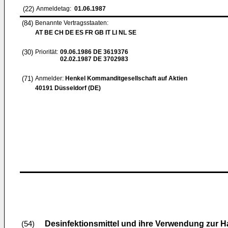
(22)
Anmeldetag:
01.06.1987
(84)
Benannte Vertragsstaaten:
AT BE CH DE ES FR GB IT LI NL SE
(30)
Priorität:
09.06.1986
DE 3619376
02.02.1987
DE 3702983
(71)
Anmelder:
Henkel Kommanditgesellschaft auf Aktien
40191 Düsseldorf (DE)
Desinfektionsmittel und ihre Verwendung zur H
(54)