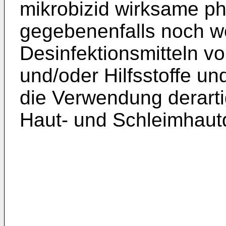
mikrobizid wirksame p
gege­benenfalls noch we
Desinfektionsmitteln vo
und/oder Hilfsstoffe u
die Verwendung derartig
Haut- und Schleimhautd