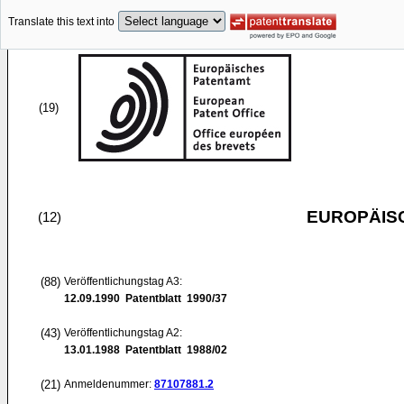
Translate this text into
(19)
EUROPÄIS
(12)
(88)
Veröffentlichungstag A3:
12.09.1990
Patentblatt 1990/37
(43)
Veröffentlichungstag A2:
13.01.1988
Patentblatt 1988/02
(21)
Anmeldenummer:
87107881.2