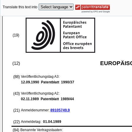
Translate this text into
(19)
EUROPÄIS
(12)
(88)
Veröffentlichungstag A3:
12.09.1990
Patentblatt 1990/37
(43)
Veröffentlichungstag A2:
02.11.1989
Patentblatt 1989/44
(21)
Anmeldenummer:
89105749.9
(22)
Anmeldetag:
01.04.1989
(84)
Benannte Vertragsstaaten: