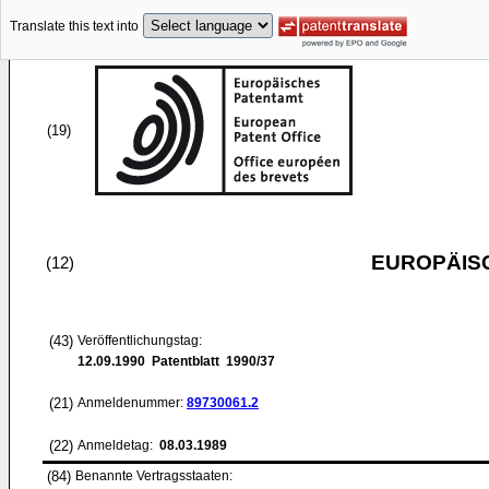
Translate this text into
(19)
EUROPÄIS
(12)
(43)
Veröffentlichungstag:
12.09.1990
Patentblatt 1990/37
(21)
Anmeldenummer:
89730061.2
(22)
Anmeldetag:
08.03.1989
(84)
Benannte Vertragsstaaten: