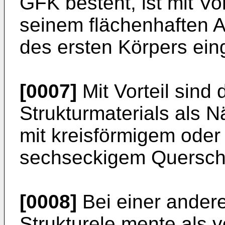
GFK besteht, ist mit Vor
seinem flächenhaften Ab
des ersten Körpers ein
[0007]
Mit Vorteil sind
Strukturmate­rials als
mit kreisförmigem ode
sechseckigem Querschn
[0008]
Bei einer ander
Strukturele­ mente als