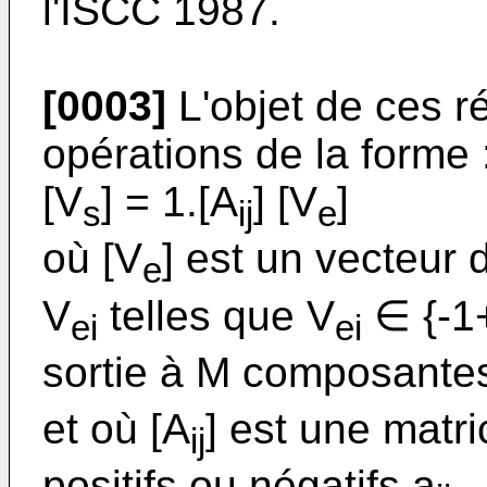
l'ISCC 1987.
[0003]
L'objet de ces r
opérations de la forme 
[V
] = 1.[A
] [V
]
s
ij
e
où [V
] est un vecteur
e
V
telles que V
∈ {-1+
ei
ei
sortie à M composante
et où [A
] est une matri
ij
positifs ou négatifs a
.