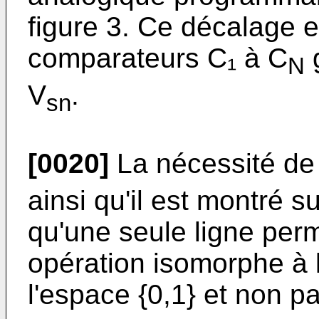
figure 3. Ce décalage e
comparateurs C₁ à C
g
N
V
.
sn
[0020]
La nécessité de 
ainsi qu'il est montré su
qu'une seule ligne perm
opération isomorphe à l
l'espace {0,1} et non pa