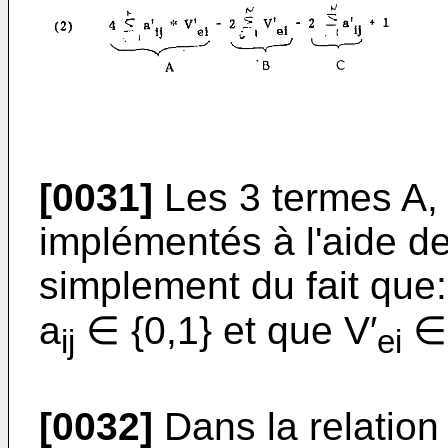
[0031]
Les 3 termes A, 
implémentés à l'aide de
simplement du fait que:
a
∈ {0,1} et que V′
∈ 
ij
ei
[0032]
Dans la relation 