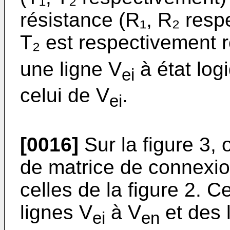
résistance (R₁, R₂ respe
T₂ est respectivement r
une ligne V
à état log
ei
celui de V
.
ei
[0016]
Sur la figure 3, 
de matrice de connexio
celles de la figure 2. 
lignes V
à V
et des 
ei
en