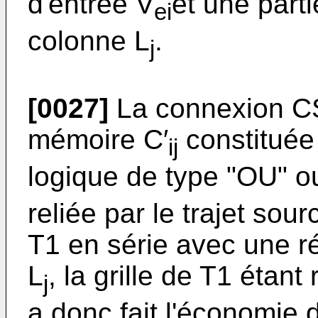
d'entrée V
et une part
ei
colonne L
.
j
[0027]
La connexion CS
mémoire C′
constituée
ij
logique de type "OU" o
reliée par le trajet sou
T1 en série avec une r
L
, la grille de T1 étan
j
a donc fait l'économie 