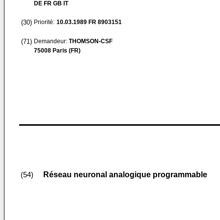
DE FR GB IT
(30)
Priorité:
10.03.1989
FR 8903151
(71)
Demandeur:
THOMSON-CSF
75008 Paris (FR)
Réseau neuronal analogique programmable
(54)