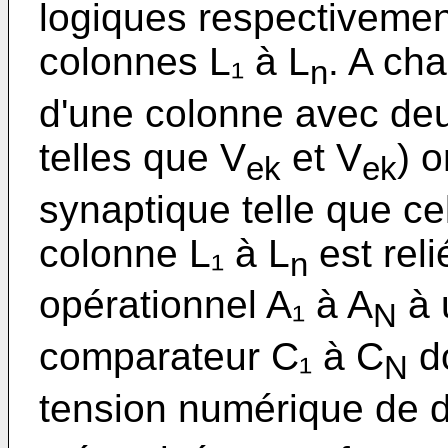
logiques respectivemen
colonnes L₁ à L
. A ch
n
d'une colonne avec de
telles que V
et V
) 
ek
ek
synaptique telle que ce
colonne L₁ à L
est reli
n
opérationnel A₁ à A
à 
N
comparateur C₁ à C
do
N
tension numérique de 