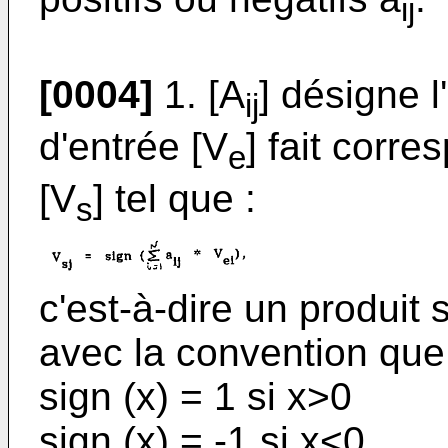
ij
[0004]
1. [A
] désigne l
ij
d'entrée [V
] fait corr
e
[V
] tel que :
s
c'est-à-dire un produit
avec la convention que
sign (x) = 1 si x>0
sign (x) = -1 si x<0