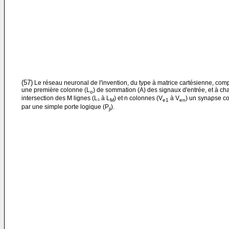
(57)
Le réseau neuronal de l'invention, du type à matrice cartésienne, com
une première colonne (L
) de sommation (A) des signaux d'entrée, et à c
o
intersection des M lignes (L₁ à L
) et n colonnes (V
à V
) un synapse co
M
e1
en
par une simple porte logique (P
).
ji