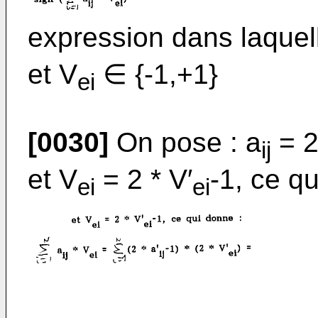
expression dans laquel
et V
∈ {-1,+1}
ei
[0030]
On pose : a
= 2
ij
et V
= 2 * V′
-1, ce q
ei
ei