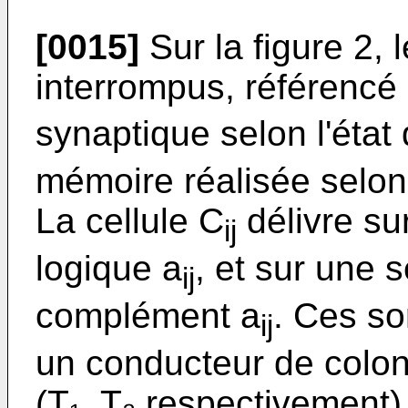
[0015]
Sur la figure 2, l
interrompus, référencé
synaptique selon l'état d
mémoire réalisée selon
La cellule C
délivre su
ij
logique a
, et sur une 
ij
complément a
. Ces so
ij
un conducteur de colon
(T₁, T₂ respectivement)