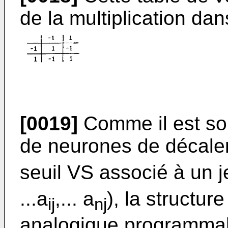
de la multiplication dan
[0019]
Comme il est so
de neurones de décale
seuil VS associé à un j
...a
,... a
), la structu
ij
nj
analogique programmab