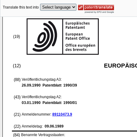
Translate this text into
(19)
EUROPÄIS
(12)
(88)
Veröffentlichungstag A3:
26.09.1990
Patentblatt 1990/39
(43)
Veröffentlichungstag A2:
03.01.1990
Patentblatt 1990/01
(21)
Anmeldenummer:
89110473.9
(22)
Anmeldetag:
09.06.1989
(84)
Benannte Vertragsstaaten: