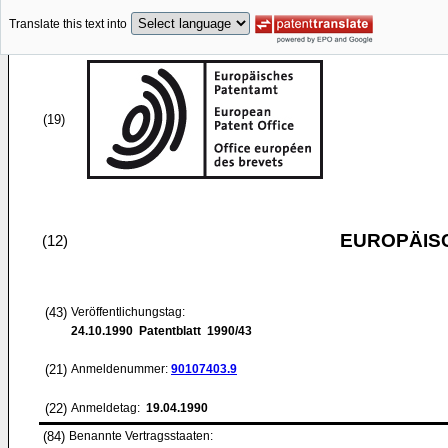
Translate this text into
(19)
EUROPÄIS
(12)
(43)
Veröffentlichungstag:
24.10.1990
Patentblatt 1990/43
(21)
Anmeldenummer:
90107403.9
(22)
Anmeldetag:
19.04.1990
(84)
Benannte Vertragsstaaten: