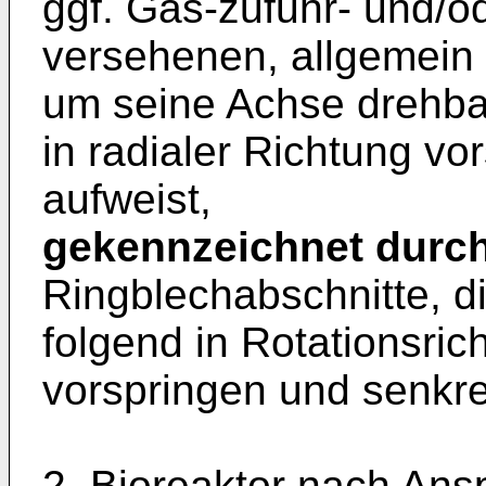
ggf. Gas-zufuhr- und/o
versehenen, allgemein z
um seine Achse drehba
in radialer Richtung vo
aufweist,
gekennzeichnet durc
Ringblechabschnitte, d
folgend in Rotationsri
vorspringen und senkre
2. Bioreaktor nach Ans