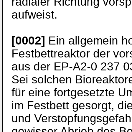
radialer Richtung vors
aufweist.
[0002]
Ein allgemein ho
Festbettreaktor der vor
aus der EP-A2-­0 237 0
Sei solchen Bio­reaktor
für eine fortge­setzte
im Festbett ge­sorgt, d
und Verstopfungs­gefah
gewisser Abrieb des B