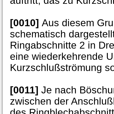
auftritt, das zu Kurzsc
[0010]
Aus diesem Grund
schematisch dargestellt
Ringabschnitte 2 in Dre
eine wiederkehrende U
Kurzschlußströmung so
[0011]
Je nach Böschun
zwischen der Anschlußk
des Ringblechab­schnit