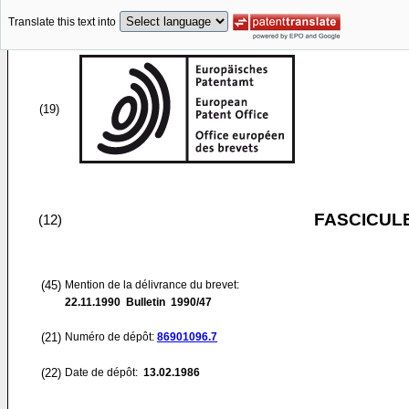
Translate this text into
(19)
FASCICUL
(12)
(45)
Mention de la délivrance du brevet:
22.11.1990
Bulletin 1990/47
(21)
Numéro de dépôt:
86901096.7
(22)
Date de dépôt:
13.02.1986