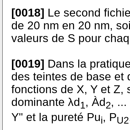
[0018]
Le second fichier
de 20 nm en 20 nm, soi
valeurs de S pour chaq
[0019]
Dans la pratique,
des teintes de base et d
fonctions de X, Y et Z,
dominante λd
, Àd
, ..
1
2
Y" et la pureté Pu
, P
i
U2