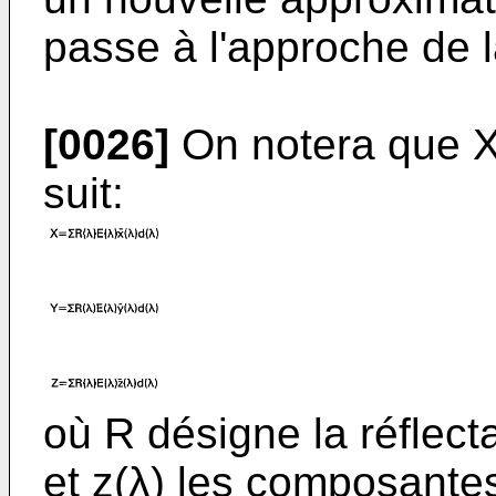
passe à l'approche de l
[0026]
On notera que X
suit:
où R désigne la réflecta
et z(λ) les composantes