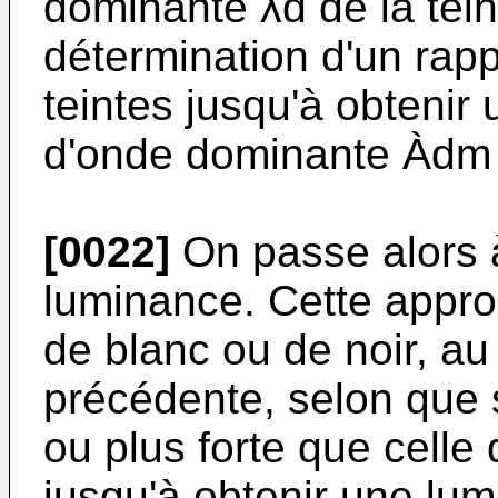
dominante λd de la tein
détermination d'un rap
teintes jusqu'à obtenir
d'onde dominante Àdm s
[0022]
On passe alors à
luminance. Cette approc
de blanc ou de noir, au
précédente, selon que 
ou plus forte que celle 
jusqu'à obtenir une lu