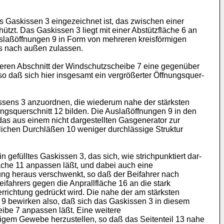
nes Gaskissen 3 eingezeichnet ist, das zwischen einer
hützt. Das Gaskissen 3 liegt mit einer Abstützfläche 6 an
uslaßöffnungen 9 in Form von mehreren kreisförmigen
es nach außen zulassen.
leren Abschnitt der Windschutzscheibe 7 eine gegenüber
so daß sich hier insgesamt ein vergrößerter Öffnungsquer­
kissens 3 anzuordnen, die wiederum nahe der stärksten
ungsquerschnitt 12 bilden. Die Auslaßöffnungen 9 in den
das aus einem nicht dargestellten Gasgenerator zur
lichen Durchläßen 10 weniger durchlässige Struktur
gefülltes Gaskissen 3, das sich, wie strichpunktiert dar­
läche 11 anpassen läßt, und dabei auch eine
tung heraus verschwenkt, so daß der Beifahrer nach
fahrers gegen die Anprallfläche 16 an die stark
rich­tung gedrückt wird. Die nahe der am stärksten
9 be­wirken also, daß sich das Gaskissen 3 in diesem
be 7 an­passen läßt. Eine weitere
äßigem Gewebe herzustellen, so daß das Seitenteil 13 nahe