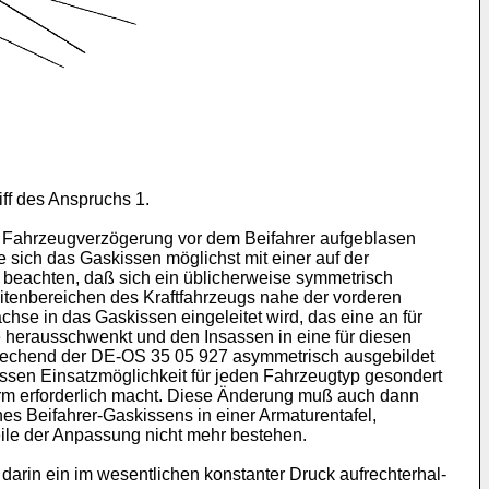
iff des Anspruchs 1.
en Fahrzeugverzögerung vor dem Beifahrer aufgeblasen
 sich das Gaskissen möglichst mit einer auf der
 beachten, daß sich ein üblicherweise symmetrisch
tenbereichen des Kraft­fahrzeugs nahe der vorderen
e in das Gaskissen eingeleitet wird, das eine an für
e herausschwenkt und den Insassen in eine für diesen
tsprechend der DE-OS 35 05 927 asymmetrisch ausgebildet
ssen Einsatzmöglichkeit für jeden Fahrzeugtyp gesondert
m erforderlich macht. Diese Änderung muß auch dann
 Beifahrer-Gaskissens in einer Ar­maturentafel,
eile der Anpassung nicht mehr bestehen.
darin ein im wesentlichen konstanter Druck aufrechterhal­