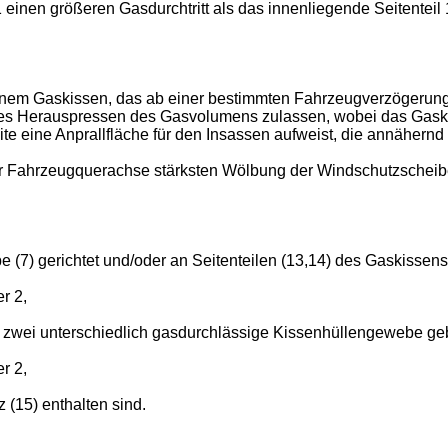
inen größeren Gasdurchtritt als das innenliegende Seitenteil 
t einem Gaskissen, das ab einer bestimmten Fahrzeugverzögerun
eises Heraus­pressen des Gasvolumens zulassen, wobei das Gaski
e eine Anprallfläche für den In­sassen aufweist, die annähernd i
er Fahr­zeugquerachse stärksten Wölbung der Windschutzscheib
(7) gerichtet und/oder an Seitenteilen (13,14) des Gas­kissens 
r 2,
h zwei unterschiedlich gasdurchlässige Kissenhüllengewebe geb
r 2,
 (15) enthalten sind.