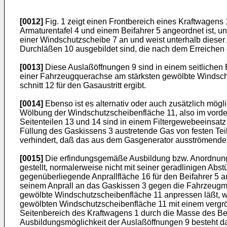
[0012]
Fig. 1 zeigt einen Frontbereich eines Kraftwagens 1
Armaturentafel 4 und einem Beifahrer 5 angeordnet ist, und
einer Windschutzscheibe 7 an und weist unterhalb dieser
Durch­läßen 10 ausgebildet sind, die nach dem Erreiche
[0013]
Diese Auslaßöffnungen 9 sind in einem seitlichen
einer Fahrzeugquerachse am stärksten gewölbte Windschutz
schnitt 12 für den Gasaustritt ergibt.
[0014]
Ebenso ist es alternativ oder auch zusätzlich mögl
Wölbung der Windschutzscheibenfläche 11, also im vordere
Seitenteilen 13 und 14 sind in einem Filtergewebeein­sat
Füllung des Gaskissens 3 austretende Gas von festen Tei
verhindert, daß das aus dem Gasgenerator aus­strömende 
[0015]
Die erfindungsgemäße Ausbildung bzw. Anordnung der 
gestellt, normalerweise nicht mit seiner geradlinigen Ab­
gegenüberliegende Anprallfläche 16 für den Beifahrer 5 a
seinem Anprall an das Gaskissen 3 gegen die Fahrzeugmit
gewölbte Windschutzscheibenfläche 11 anpressen läßt, wod
gewölbten Windschutzscheibenfläche 11 mit einem vergröß
Seiten­bereich des Kraftwagens 1 durch die Masse des Be
Ausbildungsmöglichkeit der Aus­laßöffnungen 9 besteht da