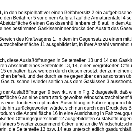
, in den beispielhaft vor einen Beifahrersitz 2 ein aufgebla­se
 den Beifahrer 5 vor einem Aufprall auf die Armaturentafel 4 sc
 Abstützfläche 6 einen Gaskissenhüllenbereich 8 auf, in dem A
n eines bestimmten Gaskisseninnendrucks den Austritt des Gas
 Bereich des Kraftwagens 1, in dem im Gegensatz zu einem mitt
schei­benfläche 11 ausgebildet ist, in ihrer Anzahl vermehrt, 
ich, diese Auslaßöffnungen in Seitenteilen 13 und 14 des Gas­
n Abschnitt eines Seitenteils 13, 14, einen vergrößerten Öffn
z 15 enthalten bzw. werden durch diesen ersetzt, der zum einen 
lchen befreit, und der durch seine gegenüber den an­sonsten üb
Gas zu schnell wieder seitlich aus dem Gaskissen 3 ausströmt.
Aus­laßöffnungen 9 bewirkt, wie in Fig. 2 dargestellt, daß ein 
stützfläche 6 an eine derart stark gewölbte Windschutzscheibenf
us einer für diesen optimalen Ausrichtung in Fahrzeug­querrich
te hin zurückgeworfen würde, sich nun durch den Druck des Bei
urch die Anprallfläche 16 in eine Ausrichtung in Fahrzeugquer
erten Öff­nungsquerschnitt 12 ausgebildeten Auslaßöffnungen 
ifahrers 5 weiter zusammendrücken und an die Windschutzschei
rin, die Seitenteile 13 bzw. 14 aus unterschiedlich gasdurchl