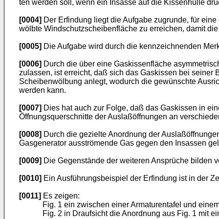
ten werden soll, wenn ein Insasse auf die Kissenhülle drü
[0004]
Der Erfindung liegt die Aufgabe zugrunde, für ein
wölbte Windschutzscheibenfläche zu erreichen, damit die 
[0005]
Die Aufgabe wird durch die kennzeichnenden Merk
[0006]
Durch die über eine Gaskissenfläche asymmetrisch
zulassen, ist erreicht, daß sich das Gaskissen bei seine
Scheibenwöl­bung anlegt, wodurch die gewünschte Ausrich
werden kann.
[0007]
Dies hat auch zur Folge, daß das Gaskissen in ein
Öffnungsquer­schnitte der Auslaßöffnungen an verschied
[0008]
Durch die gezielte Anordnung der Auslaßöffnungen
Gasgene­rator ausströmende Gas gegen den Insassen gele
[0009]
Die Gegenstände der weiteren Ansprüche bilden v
[0010]
Ein Ausführungsbeispiel der Erfindung ist in der Ze
[0011]
Es zeigen:
Fig. 1 ein zwischen einer Armaturentafel und ein
Fig. 2 in Draufsicht die Anordnung aus Fig. 1 mit e