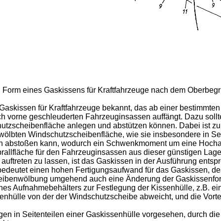
 in Form eines Gaskissens für Kraftfahrzeuge nach dem Oberbegr
 Gaskis­sen für Kraftfahrzeuge bekannt, das ab einer bestimmt
ch vorne geschleuderten Fahrzeuginsassen auffängt. Dazu sollte
utzscheibenfläche anlegen und abstützen können. Dabei ist zu
ölbten Windschutzscheiben­fläche, wie sie insbesondere in Sei
sen abstoßen kann, wodurch ein Schwenkmoment um eine Hochachs
rallfläche für den Fahr­zeuginsassen aus dieser günstigen Lag
ht auftreten zu lassen, ist das Gaskissen in der Ausführung en
edeutet einen hohen Ferti­gungsaufwand für das Gaskissen, de
heibenwölbung umgehend auch eine Änderung der Gaskissenfor
Aufnahmebehälters zur Festlegung der Kissenhülle, z.B. eines
enhülle von der der Windschutzscheibe abweicht, und die Vort
en in Seitenteilen einer Gaskissenhülle vorgesehen, durch die 