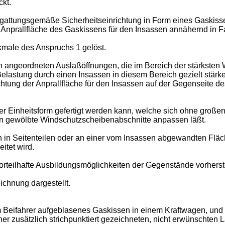
ckt.
e gattungsgemäße Sicherheitseinrichtung in Form eines Gas­kis
Anprallfläche des Gaskissens für den Insassen annähernd in Fa
male des Anspruchs 1 gelöst.
 angeord­neten Auslaßöffnungen, die im Bereich der stärksten
r Belastung durch einen Insassen in diesem Bereich gezielt stä
tung der An­prallfläche für den Insassen auf der Gegenseite d
er Ein­heitsform gefertigt werden kann, welche sich ohne groß
en gewölbte Wind­schutzscheibenabschnitte anpassen läßt.
 in Sei­tenteilen oder an einer vom Insassen abgewandten Flä
itet wird.
orteilhafte Ausbildungsmöglichkeiten der Gegenstände vorhers
ichnung dargestellt.
em Beifahrer aufgeblasenes Gaskissen in einem Kraftwagen, und
iner zusätzlich strichpunktiert gezeichneten, nicht erwünschten