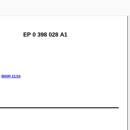
EP 0 398 028 A1
:
B60R
21/16