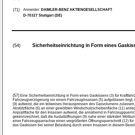
(71)
Anmelder:
DAIMLER-BENZ AKTIENGESELLSCHAFT
D-70327 Stuttgart (DE)
Sicherheitseinrichtung in Form eines Gaskis
(54)
(57)
Eine Sicherheitseinrichtung in Form eines Gaskissens (3) für Kraftfah
Fahrzeugverzöge­rung vor einem Fahrzeuginsassen (5) aufgeblasen liegt, 
(9) aufweist, die ein teil­weises Herauspressen des Gasvolumens zulassen
Abstützfläche (6) an einer gewölbten Wind­schutzscheibenfläche (11) anlie
Anprallfläche für den Insassen aufweist, die annä­hernd in Fahrzeugquerricht
gekennzeichnet, daß die Auslaßöffnungen (9) nahe einer stärksten Wölbu
einer Fahrzeugquerachse einen vergrößerten Öffnungsquerschnitt (12) für 
das Gaskissen bei seiner Belastung durch einen Insassen in diesem Be­rei