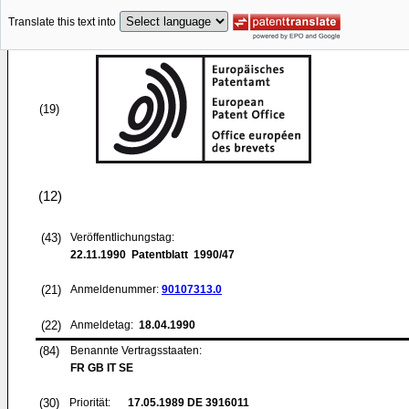
Translate this text into
(19)
(12)
(43)
Veröffentlichungstag:
22.11.1990
Patentblatt 1990/47
(21)
Anmeldenummer:
90107313.0
(22)
Anmeldetag:
18.04.1990
(84)
Benannte Vertragsstaaten:
FR GB IT SE
(30)
Priorität:
17.05.1989
DE 3916011