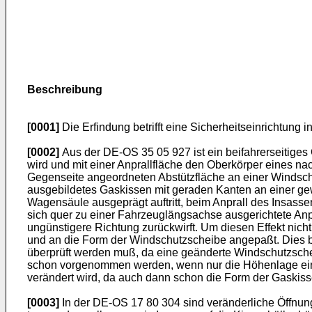
Beschreibung
[0001]
Die Erfindung betrifft eine Sicherheitseinrichtung
[0002]
Aus der DE-OS 35 05 927 ist ein beifahrerseitiges
wird und mit einer Anprallfläche den Oberkörper eines na
Gegenseite an­geordneten Abstützfläche an einer Windsch
ausgebildetes Gaskissen mit geraden Kanten an einer gew
Wagensäule ausgeprägt auftritt, beim Anprall des Insas
sich quer zu einer Fahr­zeuglängsachse ausgerichtete Anp
ungünstigere Richtung zu­rückwirft. Um diesen Effekt nic
und an die Form der Wind­schutzscheibe angepaßt. Dies b
überprüft werden muß, da eine geänderte Windschutzsc
schon vorgenommen werden, wenn nur die Höhenlage eines 
verändert wird, da auch dann schon die Form der Gaskiss
[0003]
In der DE-OS 17 80 304 sind veränderliche Öffnung