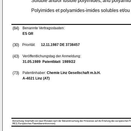
Soluble and/or fusible polyimides, and polyamid
Polyimides et polyamides-imides solubles et/ou 
(84)
Benannte Vertragsstaaten:
ES GR
(30)
Priorität:
12.11.1987
DE 3738457
(43)
Veröffentlichungstag der Anmeldung:
31.05.1989
Patentblatt 1989/22
(73)
Patentinhaber:
Chemie Linz Gesellschaft m.b.H.
A-4021 Linz (AT)
Anmerkung: Innerhalb von neun Monaten nach der Bekanntmachung des Hinweises auf die Erteilung des europäischen Patent
99(1) Europäisches Patentübereinkommen).