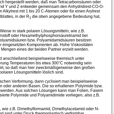
ch hergestellt werden, daß man Tetracarbonsäuren oder
, und Y und Z entweder gemeinsam den Anhydridrest-CO-O-
n Alkylrest mit 1 bis 20 C-Atomen oder für einen Arylrest
lattes, in der R
die oben angegebene Bedeutung hat,
1
eise in stark polaren Lösungsmitteln, wie z.B.
nstoff oder Hexamethylphosphorsäuretriamid bei
r Polyamidsäuren bzw. Polyamidamidsäuren besitzen
 der eingesetzten Komponenten ab. Hohe Viskositäten
 Mengen eines der beiden Partner erzielt werden.
 anschließend beispielsweise thermisch unter
ierung Temperaturen bis etwa 300°C notwendig sein
tört, so daß man hier zweckmäßigerweise den großen
olaren Lösungsmitteln löslich sind.
ischen Verformung, dann cyclisiert man beispielsweise
in oder anderen Basen. Die so erhaltenen Polyimide bzw.
t werden. Aus solchen Lösungen kann man Folien, Fasern
isierte Polyimide und Polyamidimide vorliegen, also z.B.
, wie z.B. Dimethylformamid, Dimethylacetamid oder N-
d sind unter Druck thermoplastisch verformbar.