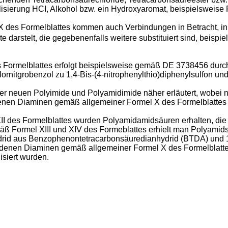
lisierung HCI, Alkohol bzw. ein Hydroxyaromat, beispielsweise
X des Formelblattes kommen auch Verbindungen in Betracht, i
darstelt, die gegebenenfalls weitere substituiert sind, beispi
 Formelblattes erfolgt beispielsweise gemäß DE 3738456 durc
rnitgrobenzol zu 1,4-Bis-(4-nitrophenylthio)diphenylsulfon un
der neuen Polyimide und Polyamidimide näher erläutert, wobei
iedenen Diaminen gemäß allgemeiner Formel X des Formelblatte
 des Formelblattes wurden Polyamidamidsäuren erhalten, die 
ß Formel XIII und XIV des Formeblattes erhielt man Polyamidsäu
hydrid aus Benzophenontetracarbonsäuredianhydrid (BTDA) und 1
hiedenen Diaminen gemäß allgemeiner Formel X des Formelblatt
siert wurden.