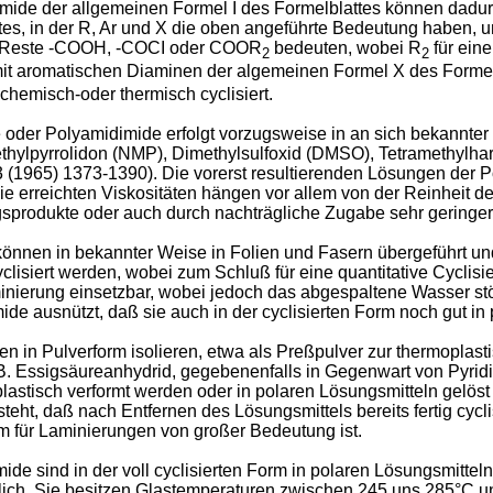
ide der allgemeinen Formel I des Formelblattes können dadur
ttes, in der R, Ar und X die oben angeführte Bedeutung haben
die Reste -COOH, -COCI oder COOR
bedeuten, wobei R
für eine
2
2
 mit aromatischen Diaminen der algemeinen Formel X des Formelb
hemisch-oder thermisch cyclisiert.
der Polyamidimide erfolgt vorzugsweise in an sich bekannter W
ylpyrrolidon (NMP), Dimethylsulfoxid (DMSO), Tetramethylhar
A3 (1965) 1373-1390). Die vorerst resultierenden Lösungen de
. Die erreichten Viskositäten hängen vor allem von der Reinheit
sprodukte oder auch durch nachträgliche Zugabe sehr geringer
nnen in bekannter Weise in Folien und Fasern übergeführt und
isiert werden, wobei zum Schluß für eine quantitative Cyclis
inierung einsetzbar, wobei jedoch das abgespaltene Wasser s
e ausnützt, daß sie auch in der cyclisierten Form noch gut in p
 in Pulverform isolieren, etwa als Preßpulver zur thermoplast
B. Essigsäureanhydrid, gegebenenfalls in Gegenwart von Pyrid
astisch verformt werden oder in polaren Lösungsmitteln gelös
steht, daß nach Entfernen des Lösungsmittels bereits fertig cycl
 für Laminierungen von großer Bedeutung ist.
 sind in der voll cyclisierten Form in polaren Lösungsmitteln
lich. Sie besitzen Glastemperaturen zwischen 245 uns 285°C un