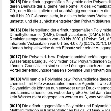
[0015]
Die erfindungsgemäßen Polyimide oder Polyamidim
deren Derivate der allgemeinen Formel IX des Formelbla
C0-, oder für sich allein und unabhängig voneinander 
mit 6 bis 20 C-Atomen steht, in an sich bekannter Weise
umsetzt, und die zunächst entstehenden Polyamidsäuren c
[0016]
Die Herstellung der erfindungsgemäßen Polyimide o
Dimethylformamid (DMF), Dimethylacetamid (DMA), N-Meth
Reaktionstemperaturen von -30 bis 30°C (J.Polym.Sci., 
inhärente Viskositäten von 0,1 bis 4,0 dl/g (0,5%, 25°C)
können beispielsweise durch Einsatz sehr reiner Ausgang
[0017]
Die Polyamid- bzw. Polyamidamidsäurelösungen kö
Wasserabspaltung zu Polyimiden bzw. Polyamidimiden cycl
können. Grunsätzlich sind solche Lösungen auch zur Lam
Vorteil der erfindungsgemäßen Polyimide und Polyamidimid
[0018]
Will man die Polyimide bzw. Polyamidimide dagegen
chemisch mit Hilfe wasseraufnehmender Agentien, wie z.
Polyamidimide können nun entweder unter Druck thermopl
und Laminate herstellen, wobei der große Vorteil darin be
kein Wasser mehr abgespalten werden muß, was vor allem
[0019]
Die erfindungsgemäßen Polyimide und Polyamidimide
Methylpyrrolidon in Konzentrationen bis ca. 20 Gew.% lös