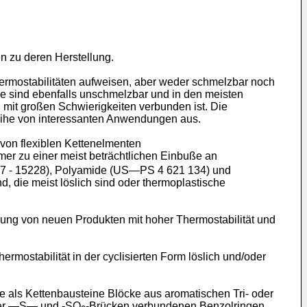
n zu deren Herstellung.
hermostabilitäten aufweisen, aber weder schmelzbar noch
de sind ebenfalls unschmelzbar und in den meisten
 mit großen Schwierigkeiten verbunden ist. Die
 Reihe von interessanten Anwendungen aus.
von flexiblen Kettenelmenten
r zu einer meist beträchtlichen Einbuße an
987 - 15228), Polyamide (US―PS 4 621 134) und
d, die meist löslich sind oder thermoplastische
lung von neuen Produkten mit hoher Thermostabilität und
mostabilität in der cyclisierten Form löslich und/oder
 als Kettenbausteine Blöcke aus aromatischen Tri- oder
über ―S― und -SO
-Brücken verbundenen Benzolringen