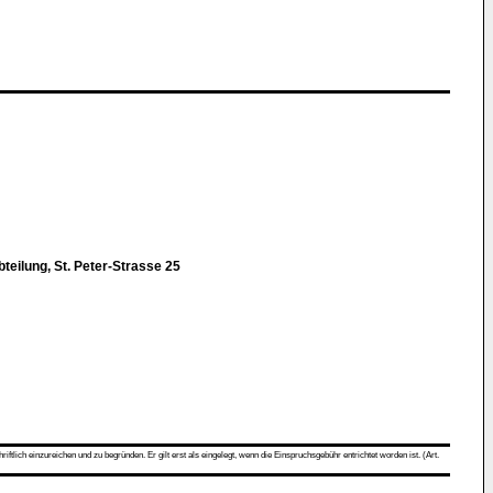
eilung, St. Peter-Strasse 25
ch einzureichen und zu begründen. Er gilt erst als eingelegt, wenn die Einspruchsgebühr entrichtet worden ist. (Art.