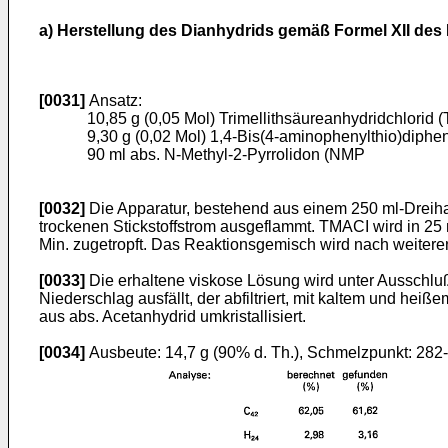
a) Herstellung des Dianhydrids gemäß Formel XII des F
[0031]
Ansatz:
10,85 g (0,05 Mol) Trimellithsäureanhydridchlorid 
9,30 g (0,02 Mol) 1,4-Bis(4-aminophenylthio)diphe
90 ml abs. N-Methyl-2-Pyrrolidon (NMP
[0032]
Die Apparatur, bestehend aus einem 250 ml-Dreihal
trockenen Stickstoffstrom ausgeflammt. TMACI wird in 2
Min. zugetropft. Das Reaktionsgemisch wird nach weiter
[0033]
Die erhaltene viskose Lösung wird unter Ausschluß 
Niederschlag ausfällt, der abfiltriert, mit kaltem und 
aus abs. Acetanhydrid umkristallisiert.
[0034]
Ausbeute: 14,7 g (90% d. Th.), Schmelzpunkt: 282