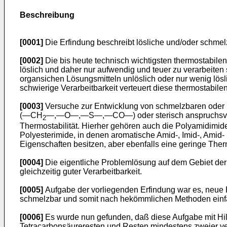
Beschreibung
[0001]
Die Erfindung beschreibt lösliche und/oder schmel
[0002]
Die bis heute technisch wichtigsten thermostabile
löslich und daher nur aufwendig und teuer zu verarbeite
organsichen Lösungsmitteln unlöslich oder nur wenig lösl
schwierige Verarbeitbarkeit verteuert diese thermostabi
[0003]
Versuche zur Entwicklung von schmelzbaren oder b
(―CH
―,―O―,―S―,―CO―) oder sterisch anspruchsvollen 
2
Thermostabilität. Hierher gehören auch die Polyamidim
Polyesterimide, in denen aromatische Amid-, Imid-, Amid- 
Eigenschaften besitzen, aber ebenfalls eine geringe Ther
[0004]
Die eigentliche Problemlösung auf dem Gebiet der 
gleichzeitig guter Verarbeitbarkeit.
[0005]
Aufgabe der vorliegenden Erfindung war es, neue Po
schmelzbar und somit nach hekömmlichen Methoden einfac
[0006]
Es wurde nun gefunden, daß diese Aufgabe mit Hil
Tetracarbonsäureresten und Resten mindestens zweier 