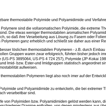
zbare thermostabile Polyimide und Polyamidimide und Verfahre
n Polymere sind die vollaromatischen Polyimide, die extreme T
n sind. Die etwas weniger thermostabilen aromatischen Polyami
ich, so daß ihre Verarbeitung aus Lösung zu Fasern oder Folien
len Polymeren ganz erheblich und schließt sie daher aus einer
esser löslichen thermostabilen Polymeren - z.B. durch Einbau 
Gruppen waren zwar erfolgreich, führten bisher jedoch imme
ide (US-PS 3895064, US-PS 4 724 257), Polymide (JP-Kokai 1
und Imid- bzw. Ester-und Imidgruppen statistisch angeordnet sin
mostabilität aufweisen.
thermostabilen Polymeren liegt also noch imer auf der Entwick
lyimide und Polyamidimide zu entwickeln, die bei extremer Ther
h verarbeitbar sind.
fe von Polyimiden bzw. Polyamidimiden gelöst werden kann, die
verschiedener Diamine enthalten, von denen mindestens aus 