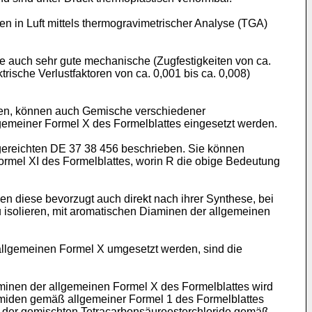
 in Luft mittels thermogravimetrischer Analyse (TGA)
 auch sehr gute mechanische (Zugfestigkeiten von ca.
ische Verlustfaktoren von ca. 0,001 bis ca. 0,008)
llen, können auch Gemische verschiedener
emeiner Formel X des Formelblattes eingesetzt werden.
ingereichten DE 37 38 456 beschrieben. Sie können
rmel XI des Formelblattes, worin R die obige Bedeutung
en diese bevorzugt auch direkt nach ihrer Synthese, bei
isolieren, mit aromatischen Diaminen der allgemeinen
llgemeinen Formel X umgesetzt werden, sind die
inen der allgemeinen Formel X des Formelblattes wird
miden gemäß allgemeiner Formel 1 des Formelblattes
. der gemischten Tetracarbonsäureesterchloride gemäß