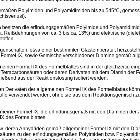
gemäßen Polyimiden und Polyamidimiden bis zu 545°C, gemessen
htsverlust).
 besitzen die erfindungsgemäßen Polyimide und Polyamidimide
 Reißdehnungen von ca. 3 bis ca. 13%) und elektrische (dielektr
toffen.
genschaften, etwa einer bestimmten Glastemperatur, herzuste
 Formel IX, sowie Gemische verschiedener Diamine gemäß allg
meinen Formel IX des Formelblattes sind in der gleichzeitig e
 Tetracarbonsäuren oder deren Derivaten mit dem Diamin der Fo
hließend aus der Reaktionslösung isoliert werden.
en Derivaten der allgemeinen Formel IX des Formelblattes könn
offe verwendet werden, ohne sie aus dem Reaktionsgemisch zu 
meiner Formel IX, die erfindungsgemäß mit den Diaminen der a
X des Formelblattes.
w. deren Anhydriden gemäß allgemeiner Formel IX mit den Diam
idsäuren zu den erfindungsgemäßen Polyimiden bzw. Polyamidi
chenden Tetracarbonsäurechloride, Tetracarbonsäureester bzw