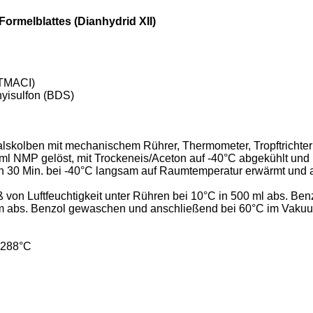
ormelblattes (Dianhydrid XII)
(TMACI)
nyisulfon (BDS)
skolben mit mechanischem Rührer, Thermometer, Tropftrichter m
5 ml NMP gelöst, mit Trockeneis/Aceton auf -40°C abgekühlt un
en 30 Min. bei -40°C langsam auf Raumtemperatur erwärmt und 
von Luftfeuchtigkeit unter Rühren bei 10°C in 500 ml abs. Benzo
heißem abs. Benzol gewaschen und anschließend bei 60°C im Vak
-288°C