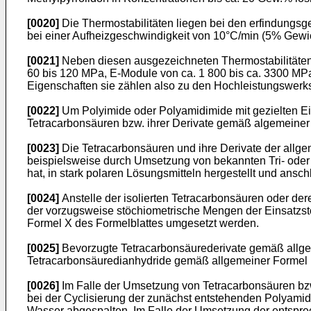
[0020]
Die Thermostabilitäten liegen bei den erfindungs
bei einer Aufheizgeschwindigkeit von 10°C/min (5% Gewic
[0021]
Neben diesen ausgezeichneten Thermostabilitäten
60 bis 120 MPa, E-Module von ca. 1 800 bis ca. 3300 MPa,
Eigenschaften sie zählen also zu den Hochleistungswerks
[0022]
Um Polyimide oder Polyamidimide mit gezielten Ei
Tetracarbonsäuren bzw. ihrer Derivate gemäß algemeiner
[0023]
Die Tetracarbonsäuren und ihre Derivate der allge
beispielsweise durch Umsetzung von bekannten Tri- oder
hat, in stark polaren Lösungsmitteln hergestellt und ansc
[0024]
Anstelle der isolierten Tetracarbonsäuren oder der
der vorzugsweise stöchiometrische Mengen der Einsatzst
Formel X des Formelblattes umgesetzt werden.
[0025]
Bevorzugte Tetracarbonsäurederivate gemäß allge
Tetracarbonsäuredianhydride gemäß allgemeiner Formel I
[0026]
Im Falle der Umsetzung von Tetracarbonsäuren bz
bei der Cyclisierung der zunächst entstehenden Polyam
Wasser abgespalten. Im Falle der Umsetzung der entspre