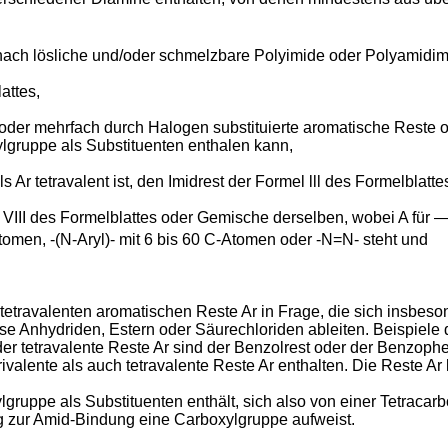
ch lösliche und/oder schmelzbare Polyimide oder Polyamidimid
attes,
- oder mehrfach durch Halogen substituierte aromatische Reste 
lgruppe als Substituenten enthalen kann,
ls Ar tetravalent ist, den Imidrest der Formel lll des Formelblat
 VIII des Formelblattes oder Gemische derselben, wobei A für
n, -(N-Aryl)- mit 6 bis 60 C-Atomen oder -N=N- steht und
etravalenten aromatischen Reste Ar in Frage, die sich insbeso
se Anhydriden, Estern oder Säurechloriden ableiten. Beispiele
der tetravalente Reste Ar sind der Benzolrest oder der Benzoph
ivalente als auch tetravalente Reste Ar enthalten. Die Reste Ar 
ylgruppe als Substituenten enthält, sich also von einer Tetraca
ng zur Amid-Bindung eine Carboxylgruppe aufweist.