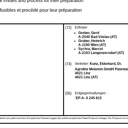
e imides and process for their preparation
fusibles et procédé pour leur préparation
(72)
Erfinder:
Greber, Gerd
A-2540 Bad Vöslau (AT)
Gruber, Heinrich
A-1190 Wien (AT)
Sychra, Marcel
A-2103 Langenzersdorf (AT)
(74)
Vertreter:
Kunz, Ekkehard, Dr.
Agrolinz Melamin GmbH Patentabt
4021 Linz
4021 Linz (AT)
(56)
Entgegenhaltungen: :
EP-A- 0 245 815
s kann jedermann beim Europäischen Patentamt gegen das erteilte europäischen Patent Einspruch einlegen. Der Einspruch ist schriftli