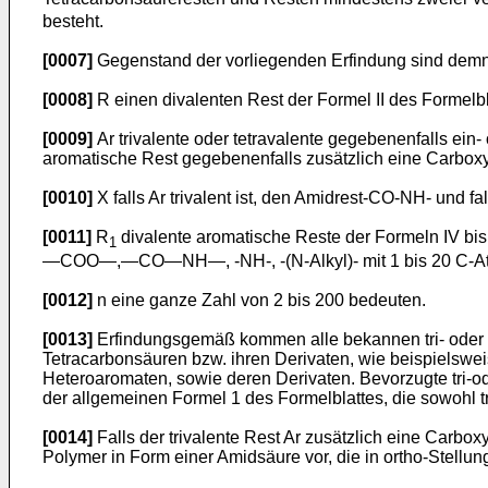
besteht.
[0007]
Gegenstand der vorliegenden Erfindung sind demna
[0008]
R einen divalenten Rest der Formel II des Formelbl
[0009]
Ar trivalente oder tetravalente gegebenenfalls ein
aromatische Rest gegebenenfalls zusätzlich eine Carboxy
[0010]
X falls Ar trivalent ist, den Amidrest-CO-NH- und fal
[0011]
R
divalente aromatische Reste der Formeln IV bis
1
―COO―,―CO―NH―, -NH-, -(N-Alkyl)- mit 1 bis 20 C-Atome
[0012]
n eine ganze Zahl von 2 bis 200 bedeuten.
[0013]
Erfindungsgemäß kommen alle bekannen tri- oder t
Tetracarbonsäuren bzw. ihren Derivaten, wie beispielswei
Heteroaromaten, sowie deren Derivaten. Bevorzugte tri-o
der allgemeinen Formel 1 des Formelblattes, die sowohl tr
[0014]
Falls der trivalente Rest Ar zusätzlich eine Carbox
Polymer in Form einer Amidsäure vor, die in ortho-Stellu