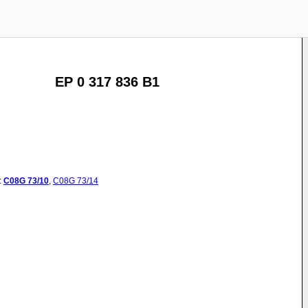
EP 0 317 836 B1
:
C08G
73/10
,
C08G
73/14