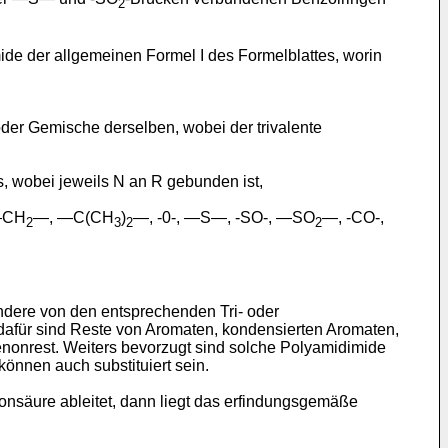
2
e der allgemeinen Formel I des Formelblattes, worin
oder Gemische derselben, wobei der trivalente
tes, wobei jeweils N an R gebunden ist,
 ―CH
―, ―C(CH
)
―, -0-, ―S―, -SO-, ―SO
―, -CO-,
2
3
2
2
ndere von den entsprechenden Tri- oder
 dafür sind Reste von Aromaten, kondensierten Aromaten,
enonrest. Weiters bevorzugt sind solche Polyamidimide
können auch substituiert sein.
rbonsäure ableitet, dann liegt das erfindungsgemäße