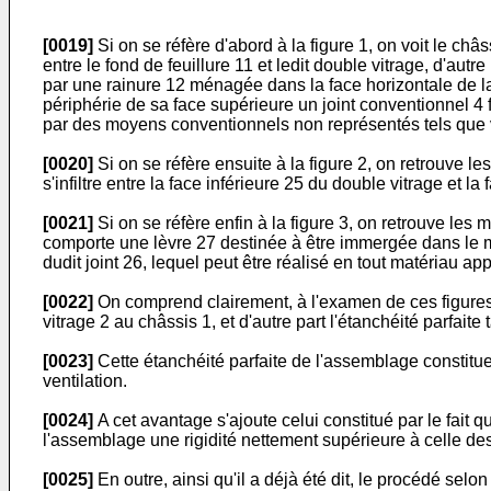
[0019]
Si on se réfère d'abord à la figure 1, on voit le ch
entre le fond de feuillure 11 et ledit double vitrage, d'aut
par une rainure 12 ménagée dans la face horizontale de la f
périphérie de sa face supérieure un joint conventionnel 4 fa
par des moyens conventionnels non représentés tels que v
[0020]
Si on se réfère ensuite à la figure 2, on retrouve l
s'infiltre entre la face inférieure 25 du double vitrage et l
[0021]
Si on se réfère enfin à la figure 3, on retrouve les 
comporte une lèvre 27 destinée à être immergée dans le mél
dudit joint 26, lequel peut être réalisé en tout matériau ap
[0022]
On comprend clairement, à l'examen de ces figures, 
vitrage 2 au châssis 1, et d'autre part l'étanchéité parfai
[0023]
Cette étanchéité parfaite de l'assemblage constitue
ventilation.
[0024]
A cet avantage s'ajoute celui constitué par le fait 
l'assemblage une rigidité nettement supérieure à celle d
[0025]
En outre, ainsi qu'il a déjà été dit, le procédé se