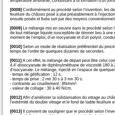
température ambiante, conduisant à la formation d'un joint
[0008]
Conformément au procédé selon l'invention, les deu
feuillure du châssis posé à plat préalablement à l'injection
ensuite posée et fixée soit par des moyens conventionnels,
[0009]
Le mélange mis en oeuvre dans le procédé selon l'inv
de tout mélange liquide susceptible de donner lieu à une 
moment de l'emploi, d'un isocyanate et d'un polyol, condui
[0010]
Selon un mode de réalisation préférentiel du procéd
temps de l'ordre de quelques dizaines de secondes.
[0011]
A cet effet, le mélange de départ peut être celui co
4,4′-diisocyanate de diphénylméthane de viscosité 180 à 2
d'isocyanate. Le mélange, injecté en l'espace de quelques
- temps de gélification : 12 s.
- temps de prise : 2 mn 30 s à 3 mn 30 s.
- contrainte au cisaillement : 8N/mm².
- valeur de collage : 30 à 40 N/cm.
[0012]
Afin d'améliorer la solidarisation du vitrage au châs
l'extrémité du double vitrage et le fond de ladite feuillure 
[0013]
Il convient de souligner que le procédé selon l'inven