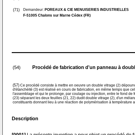
(71)
Demandeur:
POREAUX & CIE MENUISERIES INDUSTRIELLES
F-51005 Chalons sur Marne Cédex (FR)
Procédé de fabrication d'un panneau à doubl
(54)
(57)
Ce procédé consiste à mettre en oeuvre un double vitrage (2) dépourvu d
d'étanchéité (3) est réalisé en cours de fabrication, en même temps que cel
l'assemblage et qui le prolonge, par coulage ou injection, entre le fond de fe
(23) séparant les deux feuilles (21, 22) dudit double vitrage (2), d'un méla
constituants donnant lieu à une réaction de polymérisation à température 
Description
[0001]
La présente invention a pour objet un procédé de fab