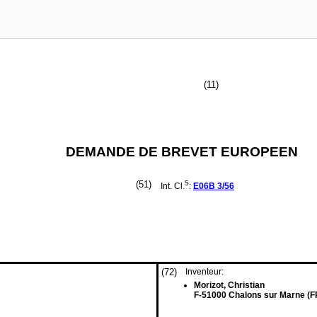
(11)
DEMANDE DE BREVET EUROPEEN
(51)
5
Int. Cl.
:
E06B
3/56
(72)
Inventeur:
Morizot, Christian
F-51000 Chalons sur Marne (F