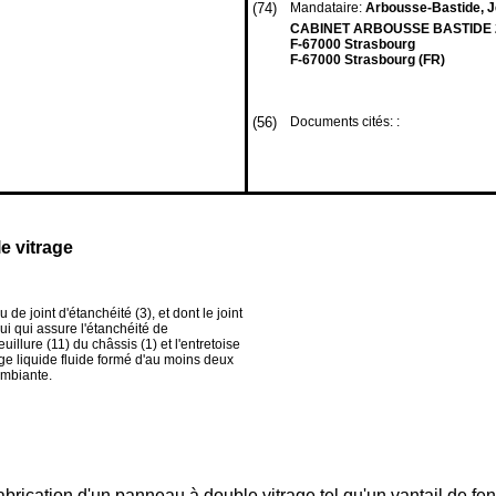
(74)
Mandataire:
Arbousse-Bastide, J
CABINET ARBOUSSE BASTIDE 20
F-67000 Strasbourg
F-67000 Strasbourg (FR)
(56)
Documents cités: :
e vitrage
e joint d'étanchéité (3), et dont le joint
ui qui assure l'étanchéité de
uillure (11) du châssis (1) et l'entretoise
nge liquide fluide formé d'au moins deux
ambiante.
rication d'un panneau à double vitrage tel qu'un vantail de fenê