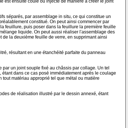
e est ensuite coulé ou injecté de manière à créer le joint
ifs séparés, par assemblage in situ, ce qui constitue un
s préalablement constitué. On peut ainsi commencer par
euillure, puis poser dans la feuillure la première feuille
du mélange liquide. On peut aussi réaliser l'assemblage des
et de la deuxième feuille de verre, en supprimant ainsi
tré, résultant en une étanchéité parfaite du panneau
par un joint souple fixé au châssis par collage. Un tel
ité, étant dans ce cas posé immédiatement après le coulage
en tout matériau approprié tel que métal ou matière
odes de réalisation illustré par le dessin annexé, étant