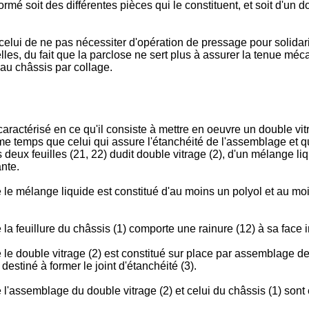
rmé soit des différentes pièces qui le constituent, et soit d'un d
celui de ne pas nécessiter d'opération de pressage pour solidar
les, du fait que la parclose ne sert plus à assurer la tenue mécan
 au châssis par collage.
ractérisé en ce qu'il consiste à mettre en oeuvre un double vitra
me temps que celui qui assure l'étanchéité de l'assemblage et qu
les deux feuilles (21, 22) dudit double vitrage (2), d'un mélange
nte.
e le mélange liquide est constitué d'au moins un polyol et au m
la feuillure du châssis (1) comporte une rainure (12) à sa face i
e double vitrage (2) est constitué sur place par assemblage des d
estiné à former le joint d'étanchéité (3).
 l'assemblage du double vitrage (2) et celui du châssis (1) sont