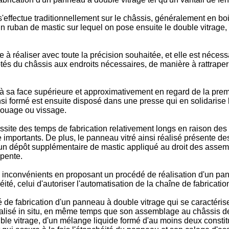
s'effectue traditionnellement sur le châssis, généralement en bo
s un ruban de mastic sur lequel on pose ensuite le double vitra
le à réaliser avec toute la précision souhaitée, et elle est néce
ôtés du châssis aux endroits nécessaires, de manière à rattraper
se à sa face supérieure et approximativement en regard de la p
insi formé est ensuite disposé dans une presse qui en solidarise
clouage ou vissage.
site des temps de fabrication relativement longs en raison des 
 importants. De plus, le panneau vitré ainsi réalisé présente 
ar un dépôt supplémentaire de mastic appliqué au droit des ass
 pente.
inconvénients en proposant un procédé de réalisation d'un panne
é, celui d'autoriser l'automatisation de la chaîne de fabricatio
 de fabrication d'un panneau à double vitrage qui se caractéris
 réalisé in situ, en même temps que son assemblage au châssis de
double vitrage, d'un mélange liquide formé d'au moins deux const