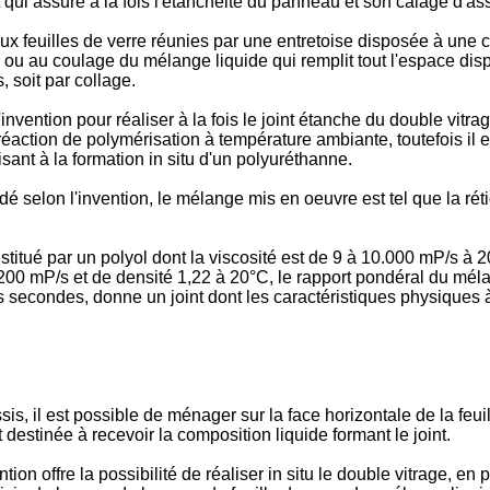
 qui assure à la fois l'étanchéité du panneau et son calage d'as
x feuilles de verre réunies par une entretoise disposée à une c
 ou au coulage du mélange liquide qui remplit tout l'espace dispon
 soit par collage.
ention pour réaliser à la fois le joint étanche du double vitrage
réaction de polymérisation à température ambiante, toutefois il
sant à la formation in situ d'un polyuréthanne.
é selon l'invention, le mélange mis en oeuvre est tel que la ré
nstitué par un polyol dont la viscosité est de 9 à 10.000 mP/s à
00 mP/s et de densité 1,22 à 20°C, le rapport pondéral du méla
 secondes, donne un joint dont les caractéristiques physiques 
sis, il est possible de ménager sur la face horizontale de la feu
et destinée à recevoir la composition liquide formant le joint.
tion offre la possibilité de réaliser in situ le double vitrage, en