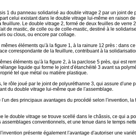
âssis 1 du panneau solidarisé au double vitrage 2 par un joint de 
re part celui existant dans le double vitrage lui-même en raison de
euillure. Le double vitrage 2, formé de deux feuilles de verre 21
it de mastic, de colle ou de colle-mastic, destiné à le solidariser
is ou clous, ou encore par collage.
es mêmes éléments qu'à la figure 1, à la rainure 12 près : dans c
a face correspondante de la feuillure, contribuant à la solidarisat
mêmes éléments qu'à la figure 2, à la parclose 5 près, qui est remp
ange liquide qui forme le joint d'étanchéité 3 avant sa polymér
proprié tel que métal ou matière plastique.
le rôle joué par le joint de polyuréthanne 3, qui assure d'une 
te tant du double vitrage lui-même que de l'assemblage.
 l'un des principaux avantages du procédé selon l'invention, la 
que le double vitrage se trouve scellé dans le châssis, ce qui a p
es assemblages conventionnels, et une tenue dans le temps net
lon l'invention présente également l'avantage d'autoriser une va