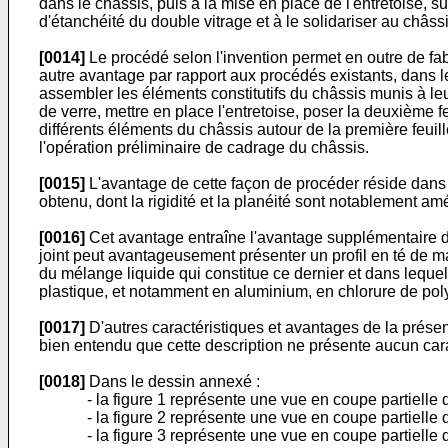
dans le châssis, puis à la mise en place de l'entretoise, s
d'étanchéité du double vitrage et à le solidariser au châs
[0014]
Le procédé selon l'invention permet en outre de fabr
autre avantage par rapport aux procédés existants, dans l
assembler les éléments constitutifs du châssis munis à leu
de verre, mettre en place l'entretoise, poser la deuxième f
différents éléments du châssis autour de la première feuill
l'opération préliminaire de cadrage du châssis.
[0015]
L'avantage de cette façon de procéder réside dans 
obtenu, dont la rigidité et la planéité sont notablement a
[0016]
Cet avantage entraîne l'avantage supplémentaire d'a
joint peut avantageusement présenter un profil en té de m
du mélange liquide qui constitue ce dernier et dans lequel 
plastique, et notamment en aluminium, en chlorure de pol
[0017]
D'autres caractéristiques et avantages de la présent
bien entendu que cette description ne présente aucun caract
[0018]
Dans le dessin annexé :
- la figure 1 représente une vue en coupe partielle 
- la figure 2 représente une vue en coupe partielle 
- la figure 3 représente une vue en coupe partielle