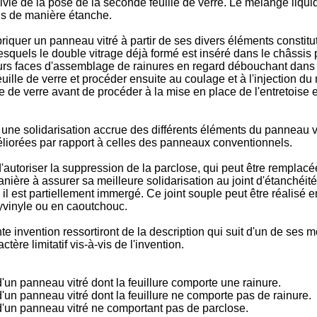
uivie de la pose de la seconde feuille de verre. Le mélange liquid
sis de manière étanche.
iquer un panneau vitré à partir de ses divers éléments constitut
esquels le double vitrage déjà formé est inséré dans le châssi
rs faces d'assemblage de rainures en regard débouchant dans la f
euille de verre et procéder ensuite au coulage et à l'injection 
e de verre avant de procéder à la mise en place de l'entretoise 
une solidarisation accrue des différents éléments du panneau vi
méliorées par rapport à celles des panneaux conventionnels.
utoriser la suppression de la parclose, qui peut être remplacée 
anière à assurer sa meilleure solidarisation au joint d'étanché
il est partiellement immergé. Ce joint souple peut être réalisé 
yvinyle ou en caoutchouc.
e invention ressortiront de la description qui suit d'un de ses m
ère limitatif vis-à-vis de l'invention.
d'un panneau vitré dont la feuillure comporte une rainure.
d'un panneau vitré dont la feuillure ne comporte pas de rainure.
 d'un panneau vitré ne comportant pas de parclose.