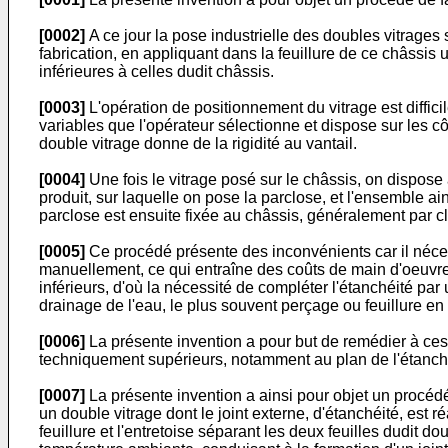
[0002]
A ce jour la pose industrielle des doubles vitrages 
fabrication, en appliquant dans la feuillure de ce châssi
inférieures à celles dudit châssis.
[0003]
L'opération de positionnement du vitrage est diffici
variables que l'opérateur sélectionne et dispose sur les c
double vitrage donne de la rigidité au vantail.
[0004]
Une fois le vitrage posé sur le châssis, on dispo
produit, sur laquelle on pose la parclose, et l'ensemble a
parclose est ensuite fixée au châssis, généralement par 
[0005]
Ce procédé présente des inconvénients car il néces
manuellement, ce qui entraîne des coûts de main d'oeuvre
inférieurs, d'où la nécessité de compléter l'étanchéité p
drainage de l'eau, le plus souvent perçage ou feuillure en
[0006]
La présente invention a pour but de remédier à ces 
techniquement supérieurs, notamment au plan de l'étanchéit
[0007]
La présente invention a ainsi pour objet un procédé
un double vitrage dont le joint externe, d'étanchéité, est
feuillure et l'entretoise séparant les deux feuilles dudit 