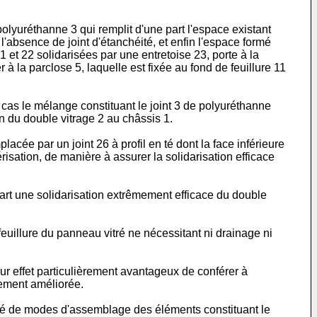
polyuréthanne 3 qui remplit d'une part l'espace existant
 l'absence de joint d'étanchéité, et enfin l'espace formé
 et 22 solidarisées par une entretoise 23, porte à la
 à la parclose 5, laquelle est fixée au fond de feuillure 11
e cas le mélange constituant le joint 3 de polyuréthanne
ion du double vitrage 2 au châssis 1.
lacée par un joint 26 à profil en té dont la face inférieure
isation, de manière à assurer la solidarisation efficace
part une solidarisation extrêmement efficace du double
feuillure du panneau vitré ne nécessitant ni drainage ni
our effet particulièrement avantageux de conférer à
tement améliorée.
riété de modes d'assemblage des éléments constituant le