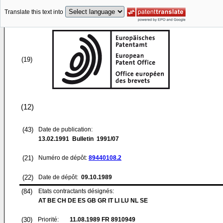
Translate this text into
(19)
(12)
(43)
Date de publication:
13.02.1991
Bulletin 1991/07
(21)
Numéro de dépôt:
89440108.2
(22)
Date de dépôt:
09.10.1989
(84)
Etats contractants désignés:
AT BE CH DE ES GB GR IT LI LU NL SE
(30)
Priorité:
11.08.1989
FR 8910949