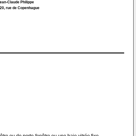
ean-Claude Philippe
, rue de Copenhague
tre ou de porte-fenêtre ou une baie vitrée fixe.