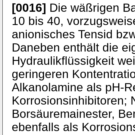
[0016]
Die wäßrigen Bas
10 bis 40, vorzugsweis
anionisches Tensid bz
Daneben ent­hält die ei
Hydraulikflüssigkeit wei
geringeren Kontentrati
Alkanolamine als pH-Re
Korrosionsinhibitoren;
Borsäuremain­ester, Ben
ebenfalls als Korrosion