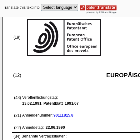
Translate this text into
(19)
EUROPÄIS
(12)
(43)
Veröffentlichungstag:
13.02.1991
Patentblatt 1991/07
(21)
Anmeldenummer:
90111815.8
(22)
Anmeldetag:
22.06.1990
(84)
Benannte Vertragsstaaten: