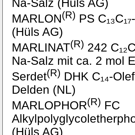
Na-Salz (Hüls AG)
(R)
MARLON
PS C₁₃C₁₇-
(Hüls AG)
(R)
MARLINAT
242 C₁₂C₁
Na-Salz mit ca. 2 mol 
(R)
Serdet
DHK C₁₄-Olefi
Delden (NL)
(R)
MARLOPHOR
FC
Alkylpolyglycoletherph
(Hüls AG)