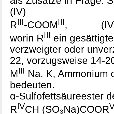
als Zusätze in Frage. 
(IV)
III
III
R
-COOM
, (IV
III
worin R
ein gesättigte
verzweigter oder unverz
22, vorzugsweise 14-2
III
M
Na, K, Ammonium 
bedeuten.
α-Sulfofettsäureester d
IV
R
CH (SO₃Na)COOR