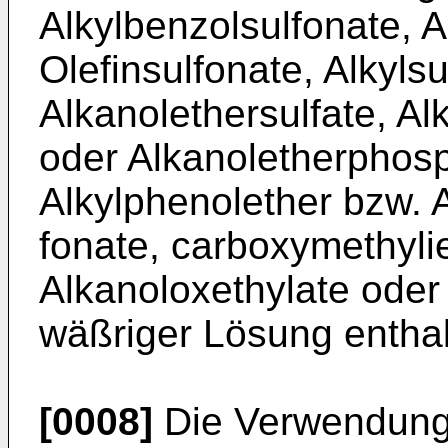
Alkylbenzolsulfonate, A
Olefinsulfonate, Alkylsu
Alkanolethersulfate, Al
oder Alkanolether­phosp
Alkylphenolether bzw. 
fonate, carboxymethylie
Alkanoloxethylate ode
wäßriger Lösung enthal
[0008]
Die Verwendung 