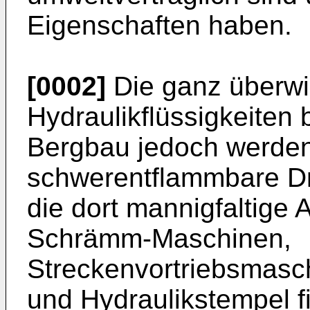
Eigenschaften haben.
[0002]
Die ganz überw
Hydraulikflüssigkeiten b
Bergbau jedoch werden
schwerent­flammbare Dr
die dort mannigfaltige 
Schrämm-Maschinen,
Streckenvortriebsmasc
und Hydraulikstempel f