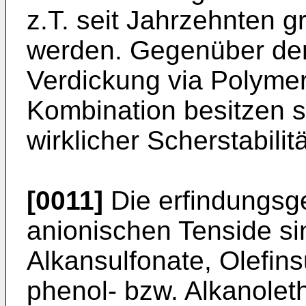
z.T. seit Jahrzehnten g
werden. Gegenüber den
Verdickung via Polymer
Kombi­nation besitzen s
wirklicher Scherstabilitä
[0011]
Die erfindungsg
anionischen Tenside sin
Alkansulfonate, Olefinsu
phenol- bzw. Alkanoleth