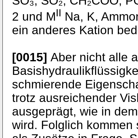
SO₃, SO₂, CH₂COO, PO₂
II
2 und M
Na, K, Ammon
ein anderes Kation bed
[0015]
Aber nicht alle 
Basishydraulikflüssig­ke
schmierende Eigenschaf
trotz ausreichender Vi
ausgeprägt, wie in dem
wird. Folglich kommen 