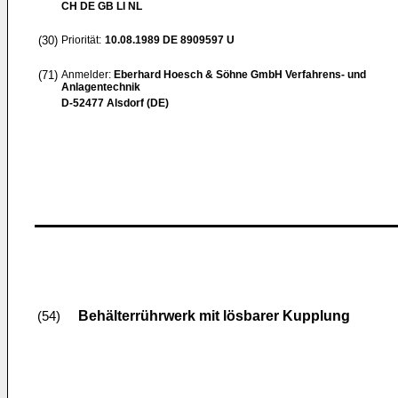
CH DE GB LI NL
(30)
Priorität:
10.08.1989
DE 8909597 U
(71)
Anmelder:
Eberhard Hoesch & Söhne GmbH Verfahrens- und
Anlagentechnik
D-52477 Alsdorf (DE)
Behälterrührwerk mit lösbarer Kupplung
(54)