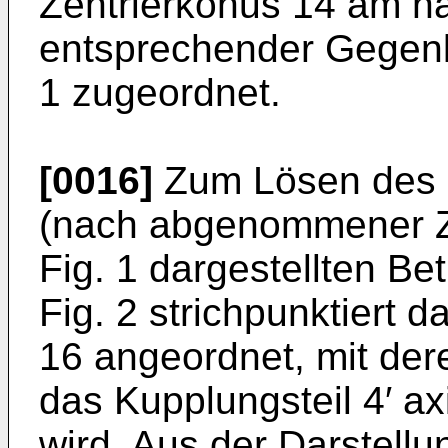
Zentrierkonus 14 am na
entsprechender Gegenk
1 zugeordnet.
[0016]
Zum Lösen des u
(nach abgenommener Zw
Fig. 1 dargestellten Betr
Fig. 2 strichpunktiert 
16 angeordnet, mit der
das Kupplungsteil 4′ a
wird. Aus der Darstellung