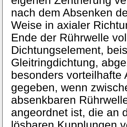
eigenen Zen­trierung ve
nach dem Absenken der
Weise in axialer Richt
Ende der Rührwelle voll
Dichtungselement, beis
Gleitringdichtung, abg
besonders vorteilhafte A
gegeben, wenn zwische
absenkbaren Rührwelle
angeordnet ist, die an 
lösbaren Kupplungen ve