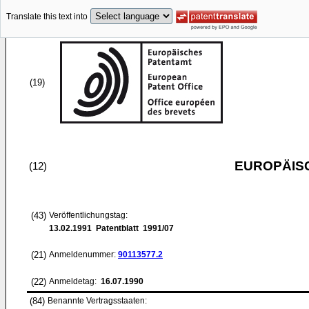
Translate this text into
(19)
EUROPÄIS
(12)
(43)
Veröffentlichungstag:
13.02.1991
Patentblatt 1991/07
(21)
Anmeldenummer:
90113577.2
(22)
Anmeldetag:
16.07.1990
(84)
Benannte Vertragsstaaten: