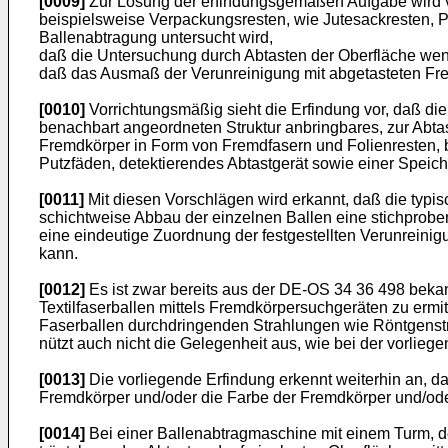
[0009]
Zur Lösung der erfindungsgemäßen Aufgabe wird ve
beispielsweise Verpackungsresten, wie Jutesackresten, Pl
Ballenabtragung untersucht wird,
daß die Untersuchung durch Abtasten der Oberfläche wenig
daß das Ausmaß der Verunreinigung mit abgetasteten Frem
[0010]
Vorrichtungsmäßig sieht die Erfindung vor, daß di
benachbart angeordneten Struktur anbringbares, zur Abta
Fremdkörper in Form von Fremdfasern und Folienresten, b
Putzfäden, detektierendes Abtastge­rät sowie einer Spei
[0011]
Mit diesen Vorschlägen wird erkannt, daß die typ
schichtweise Abbau der einzelnen Ballen eine stichproben
eine eindeutige Zuordnung der festgestellten Verunreini
kann.
[0012]
Es ist zwar bereits aus der DE-OS 34 36 498 bekan
Textilfaserballen mittels Fremdkörpersuchgeräten zu ermitt
Faserballen durchdringenden Strahlungen wie Röntgenstrah
nützt auch nicht die Gelegenheit aus, wie bei der vorlieg
[0013]
Die vorliegende Erfindung erkennt weiterhin an, 
Fremdkörper und/oder die Farbe der Fremdkörper und/od
[0014]
Bei einer Ballenabtragmaschine mit einem Turm, de