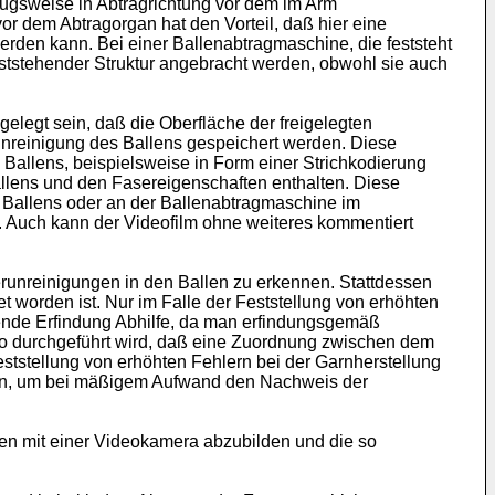
zugsweise in Abtragrichtung vor dem im Arm
or dem Abtragorgan hat den Vorteil, daß hier eine
rden kann. Bei einer Ballen­abtragmaschine, die feststeht
eststehender Struktur angebracht werden, obwohl sie auch
gelegt sein, daß die Oberfläche der freigelegten
unreinigung des Ballens gespeichert werden. Diese
n Ballens, beispielsweise in Form einer Strichkodierung
allens und den Fasereigen­schaften enthalten. Diese
 Ballens oder an der Ballenabtragmaschine im
 Auch kann der Videofilm ohne weiteres kommentiert
unreini­gungen in den Ballen zu erkennen. Stattdessen
 worden ist. Nur im Falle der Feststellung von erhöhten
egende Erfindung Abhilfe, da man erfindungsgemäß
 so durchgeführt wird, daß eine Zuordnung zwischen dem
eststellung von erhöhten Fehlern bei der Garnherstellung
nen, um bei mäßigem Aufwand den Nachweis der
hten mit einer Videokamera abzubilden und die so