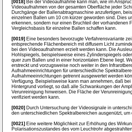
[0018]
Bei der Videoaufnahme kann man, wie im Anspruch 
Videoaufnahmen von der gesamten Oberfläche jeder Schic
Durchgänge der Ballenabtrag­maschine anzufertigen, bei
einzelnen Ballen um 10 cm kürzer geworden sind. Dies umf
erkennen, sondern nur einen Bruchteil der vorhandenen F
Vergleichsbasis für einzelne Ballen schaffen kann.
[0019]
Eine besonders bevorzugte Verfahrensvariante zeic
entsprechende Flächen­bereich mit diffusem Licht zuminde
bei den Videoaufnahmen erzielt werden kann. Die Ausleuch
Hohlspiegels, beispielsweise eines Zylinderspiegels oder
quer zum Ballen und in einer horizonta­len Ebene liegt. W
erstreckt und vorzugsweise noch weiter in den Infrarotb
Aufnahmeeinrichtungen für unterschiedliche Spektralberei
Aufnahmeeinrichtungen getrennt ausgewertet werden könne
Verfügung. Beispielsweise kann man annehmen, daß bei g
Hintergrund vor­liegt, so daß alle Schwankungen der Ampl
Verunreinigung hinweisen. Die Fläche der Verunreinigung 
verifiziert werden kann.
[0020]
Durch Untersuchung der Videosignale in unterschi
den unterschied­lichen Spektralbereichen ausgenützt, um 
[0021]
Eine weitere Möglichkeit zur Erhöhung des Wirkungs
Polarisations­zustandes des vom Leuchtrohr abgestrahlt