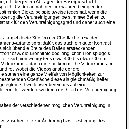
, d.h. bei jedem Abtragen der Fasergutschicht
spruch 9 Videoauf­nahmen nur während einiger der
stimmten Dicke, beispiels­weise jedesmal, wenn die
ozentig die Verunreinigungen be­ stimmter Ballen zu
atistik für den Verunreinigungsgrad und daher auch eine
 abgebil­dete Streifen der Oberfläche bzw. der
hrensvariante sorgt dafür, das auch ein guter Kontrast
s sich über die Breite des Ballen erstreckenden
rohr bzw. die Brennlinie des läng­lichen Hohlspiegels
st, die sich von wenigstens etwa 400 bis etwa 700 nm
 die Videokamera dann eine herkömmliche Videokamera mit
nd rot, wobei die Videosignale der drei
 stehen eine ganze Vielfalt von Möglichkeiten zur
estehenden Oberfläche diese als gleichmäßig heller
stgelegten Schwellenwertbereiches auf eine
ld ermittelt werden, wodurch der Grad der Verunreinigung
haften der verschiedenen möglichen Verunreinigung in
r vorzu­sehen, die zur Änderung bzw. Festlegung des
n.