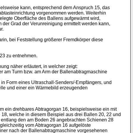
iels­weise kann, entsprechend dem Anspruch 15, das
labtastein­richtung vorgenommen werden. Weiterhin
gelegte Oberfläche des Ballens aufgewärmt wird,
m der Grad der Verunreinigung ermittelt werden kann,
r.
rin, bei Feststellung größerer Fremdkörper diese
 23 zu entnehmen.
g näher erläutert, in welcher zeigt:
iner am Turm bzw. am Arm der Ballenabtragmaschine
ng in Form eines Ultraschall-Senders/-Empfängers, und
uelle und einer ein Wärmebild erzeugenden
em ein drehbares Abtragorgan 16, beispielsweise ein mit
 18, welche in diesem Beispiel aus drei Ballen 20, 22 und
gt) entlang den am Boden 26 angebrachten Schienen 28
 gleichzeitig vom Abtragorgan 16 aufgelöste
s einer nach der Ballenabtragmaschine vorgesehenen