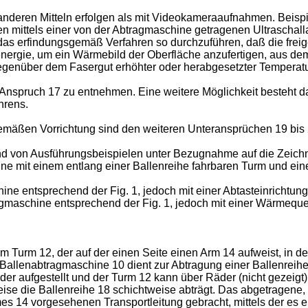
anderen Mitteln erfolgen als mit Videokameraaufnahmen. Beisp
ten mittels einer von der Abtragmaschine getragenen Ultraschal
 das erfindungsgemäß Verfahren so durchzuführen, daß die frei
enenergie, um ein Wärmebild der Oberfläche anzufertigen, aus de
gegenüber dem Fasergut erhöhter oder herabgesetzter Temperatu
nspruch 17 zu entnehmen. Eine weitere Möglichkeit besteht da
hrens.
gemäßen Vorrichtung sind den weiteren Unteransprüchen 19 bis
 von Ausführungsbeispielen unter Bezugnahme auf die Zeichnun
hine mit einem entlang einer Ballenreihe fahrbaren Turm und e
hine entsprechend der Fig. 1, jedoch mit einer Abtasteinrichtu
rag­maschine entsprechend der Fig. 1, jedoch mit einer Wärmeq
m Turm 12, der auf der einen Seite einen Arm 14 aufweist, in d
 Ballenabtrag­maschine 10 dient zur Abtragung einer Ballenreihe
der aufgestellt und der Turm 12 kann über Räder (nicht gezei
ise die Ballenreihe 18 schichtweise abträgt. Das abgetragene,
rmes 14 vorgesehenen Transportleitung gebracht, mittels der e