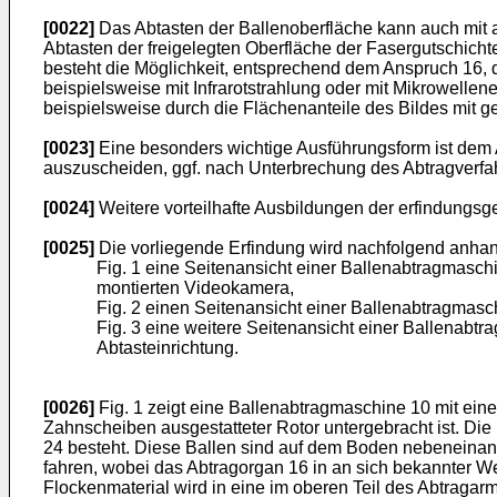
[0022]
Das Abtasten der Ballenoberfläche kann auch mit 
Abtasten der freigelegten Oberfläche der Fasergutschich
besteht die Möglich­keit, entsprechend dem Anspruch 16,
beispielsweise mit Infrarot­strahlung oder mit Mikrowell
beispielsweise durch die Flächen­anteile des Bildes mit 
[0023]
Eine besonders wichtige Ausführungsform ist dem A
auszuscheiden, ggf. nach Unterbrechung des Abtragverfa
[0024]
Weitere vorteilhafte Ausbildungen der erfindungs
[0025]
Die vorliegende Erfindung wird nachfolgend anhand
Fig. 1 eine Seitenansicht einer Ballenabtragmasc
montierten Videokamera,
Fig. 2 einen Seitenansicht einer Ballenabtragmasc
Fig. 3 eine weitere Seitenansicht einer Ballenabt
Abtasteinrichtung.
[0026]
Fig. 1 zeigt eine Ballenabtragmaschine 10 mit eine
Zahnschei­ben ausgestatteter Rotor untergebracht ist. Die
24 besteht. Diese Ballen sind auf dem Boden nebeneinan
fahren, wobei das Abtragorgan 16 in an sich bekannter We
Flockenmaterial wird in eine im oberen Teil des Abtraga