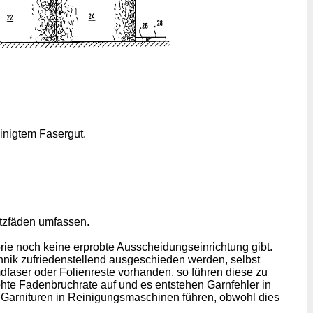
inig­tem Fasergut.
utzfäden umfassen.
rie noch keine erprobte Ausscheidungseinrichtung gibt.
nik zufrieden­stellend ausgeschieden werden, selbst
faser oder Folien­reste vorhanden, so führen diese zu
öhte Fadenbruchrate auf und es entstehen Garnfehler in
Garnituren in Reinigungsma­schinen führen, obwohl dies