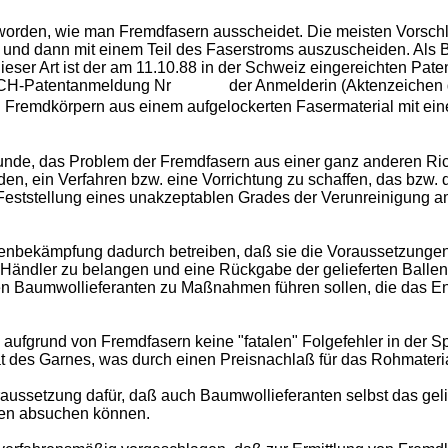
rden, wie man Fremdfasern ausscheidet. Die meisten Vorschläg
n und dann mit einem Teil des Faserstroms auszuscheiden. Als 
 dieser Art ist der am 11.10.88 in der Schweiz eingereichten Pa
n", CH-Patentanmeldung Nr der Anmelderin (Aktenzeichen d
Fremdkörpern aus einem aufgelockerten Fasermaterial mit eine
runde, das Problem der Fremdfasern aus einer ganz anderen Ri
en, ein Verfahren bzw. eine Vorrichtung zu schaffen, das bzw. 
Feststellung eines unakzeptablen Grades der Verunreinigung a
enbe­kämpfung dadurch betreiben, daß sie die Voraussetzungen 
Händler zu belangen und eine Rückgabe der gelieferten Ballen 
 Baumwolliefe­ranten zu Maßnahmen führen sollen, die das En
ufgrund von Fremdfasern keine "fatalen" Folgefehler in der S
ät des Garnes, was durch einen Preisnachlaß für das Rohmateri
raus­setzung dafür, daß auch Baumwollieferanten selbst das gel
ien absuchen können.