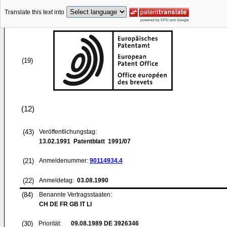
Translate this text into
(19)
(12)
(43)
Veröffentlichungstag:
13.02.1991
Patentblatt 1991/07
(21)
Anmeldenummer:
90114934.4
(22)
Anmeldetag:
03.08.1990
(84)
Benannte Vertragsstaaten:
CH DE FR GB IT LI
(30)
Priorität:
09.08.1989
DE 3926346