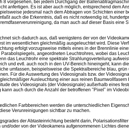
8 vorge­sehen, bei jedem Durchgang der Ballenabtragmaschine
ht anfertigen. Es ist aber auch möglich, entsprechend dem An
spielsweise jedesmal nach dem Abtragen von Schichten einer be
aßt auch die Erkenntnis, daß es nicht notwendig ist, hundertpr
remdfaserverunreinigung, da man auch auf dieser Basis eine St
hnet sich dadurch aus, daß wenigstens der von der Videokamera
st im wesentlichen gleich­mäßig ausgeleuchtet wird. Diese Verfa
tung erfolgt vorzugsweise mittels eines in der Brennlinie eine
 Parabolspiegels, angeordneten Leucht­rohres, wobei das Leucht
enn das Leuchtrohr eine spektrale Strah­lungsverteilung aufwei
ereich und evtl. auch noch in den UV-Bereich hineingeht, kann
che umfassen, beispielsweise die Spektralbe­reiche blau, grün u
n. Für die Auswertung des Videosignals bzw. der Videosignale
leichmäßiger Ausleuchtung einer aus reinen Baumwollfasern b
itude des Videosig­nals (der Videosignale) außerhalb eines fe
kann auch durch die Anzahl der betroffenen "Pixel" im Videobi
edlichen Farbbereichen werden die unterschiedlichen Eigensc
diese Verunreini­gungen sichtbar zu machen.
grades der Abtasteinrichtung besteht darin, Polarisationsfilte
en und/oder von der Videokamera aufgenommenen Lichtes diene