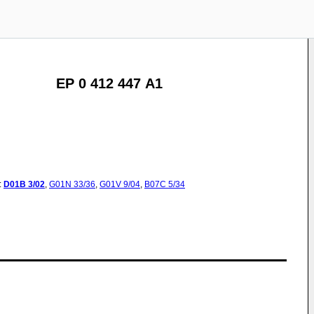
EP 0 412 447 A1
:
D01B
3/02
,
G01N
33/36
,
G01V
9/04
,
B07C
5/34