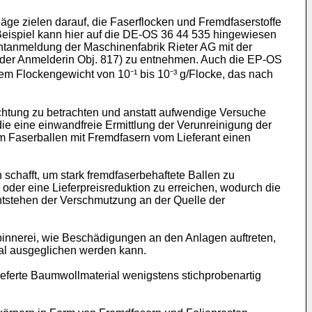
e zielen darauf, die Faserflocken und Fremdfaserstoffe
Beispiel kann hier auf die DE-OS 36 44 535 hingewiesen
tentanmeldung der Maschinenfabrik Rieter AG mit der
er Anmelderin Obj. 817) zu entnehmen. Auch die EP-OS
m Flockengewicht von 10⁻¹ bis 10⁻³ g/Flocke, das nach
chtung zu betrachten und anstatt aufwendige Versuche
die eine einwandfreie Ermittlung der Verunreinigung der
m Faserballen mit Fremdfasern vom Lieferant einen
schafft, um stark fremdfaserbehaftete Ballen zu
oder eine Lieferpreisreduktion zu erreichen, wodurch die
tstehen der Verschmutzung an der Quelle der
pinnerei, wie Beschädigungen an den Anlagen auftreten,
al ausgegli­chen werden kann.
ie­ferte Baumwollmaterial wenigstens stichprobenartig