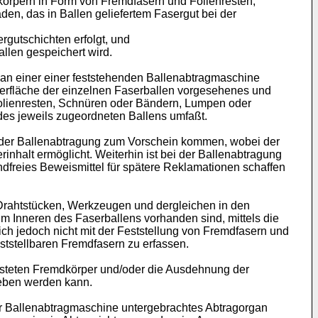
örpern in Form von Fremdfasern und Folienresten,
en, das in Ballen geliefertem Fasergut bei der
rgutschichten erfolgt, und
llen gespeichert wird.
r an einer einer feststehenden Ballenabtragmaschine
berfläche der einzelnen Faserballen vorgesehenes und
folienresten, Schnüren oder Bändern, Lumpen oder
des jeweils zugeordneten Ballens umfaßt.
i der Ballenabtragung zum Vorschein kommen, wobei der
inhalt ermöglicht. Weiterhin ist bei der Ballenabtragung
dfreies Beweismittel für spätere Reklamationen schaffen
Draht­stücken, Werkzeugen und dergleichen in den
 im Inneren des Faserballens vorhanden sind, mittels die
ich jedoch nicht mit der Feststellung von Fremdfasern und
eststellbaren Fremdfasern zu erfassen.
asteten Fremdkörper und/oder die Ausdehnung der
eben werden kann.
der Ballenabtragmaschine untergebrachtes Abtragorgan