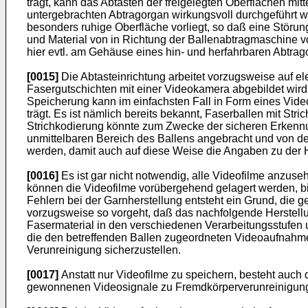
trägt, kann das Abtasten der freigelegten Oberflächen m
untergebrachten Abtragorgan wirkungsvoll durchgeführt we
besonders ruhige Oberfläche vorliegt, so daß eine Störun
und Material von in Richtung der Ballenabtragmaschine v
hier evtl. am Gehäuse eines hin- und herfahrbaren Abtr
[0015]
Die Abtasteinrichtung arbeitet vorzugsweise auf el
Fasergutschichten mit einer Videokamera abgebildet wird
Speicherung kann im einfachsten Fall in Form eines Videof
trägt. Es ist nämlich bereits bekannt, Faserballen mit St
Strichkodierung könnte zum Zwecke der sicheren Erkennu
unmittelbaren Bereich des Ballens angebracht und von d
werden, damit auch auf diese Weise die Angaben zu der Her
[0016]
Es ist gar nicht notwendig, alle Videofilme anzu
können die Videofilme vorübergehend gelagert werden, bis
Fehlern bei der Garnherstellung entsteht ein Grund, die 
vorzugsweise so vorgeht, daß das nachfolgende Herstellu
Fasermaterial in den ver­schiedenen Verarbeitungsstufen 
die den betreffenden Ballen zugeordneten Videoaufnahm
Verunreinigung sicherzustellen.
[0017]
Anstatt nur Videofilme zu speichern, besteht auch 
gewonnenen Videosignale zu Fremdkörperverunreinigungs