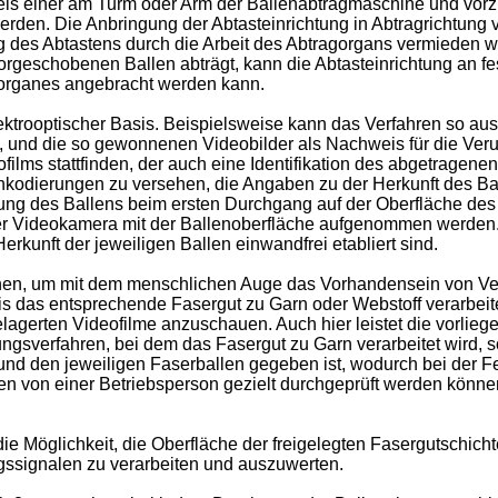
ittels einer am Turm oder Arm der Ballenabtragmaschine und vor
rden. Die Anbringung der Abtasteinrichtung in Abtragrichtung v
g des Abtastens durch die Arbeit des Abtragorgans vermieden we
orgeschobenen Ballen abträgt, kann die Abtasteinrichtung an f
agorganes angebracht werden kann.
ektroopti­scher Basis. Beispielsweise kann das Verfahren so aus
, und die so gewonnenen Videobilder als Nachweis für die Ver
ilms stattfinden, der auch eine Identifikation des abgetragene
richkodierungen zu versehen, die Angaben zu der Herkunft des B
ng des Ballens beim ersten Durchgang auf der Oberfläche des
er Videokamera mit der Ballenoberfläche aufgenommen werden.
kunft der jeweiligen Ballen einwandfrei etabliert sind.
sehen, um mit dem menschlichen Auge das Vorhandensein von Ver
 das entspre­chende Fasergut zu Garn oder Webstoff verarbeitet
gelagerten Videofilme anzuschauen. Auch hier leistet die vorli
ngsverfahren, bei dem das Fasergut zu Garn verarbeitet wird,
und den jeweiligen Faserbal­len gegeben ist, wodurch bei der F
en von einer Betriebsperson gezielt durchgeprüft werden kön
die Mög­lichkeit, die Oberfläche der freigelegten Fasergutschic
signalen zu verar­beiten und auszuwerten.