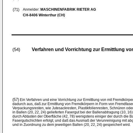
(71)
Anmelder:
MASCHINENFABRIK RIETER AG
CH-8406 Winterthur (CH)
Verfahren und Vorrichtung zur Ermittlung v
(54)
(57)
Ein Verfahren und eine Vorrichtung zur Ermittlung von mit Fremdkörper
dadurch aus, daß zur Ermittlung von Fremdkörpern in Form von Fremdfa­ser
Verpackungsresten, wie Jutesackresten, Plastikfolienresten, Schnüren od
in Ballen (20, 22, 24) gelieferten Fasergut bei der Ballenabtragung (10, 16
durch Abtasten der Oberfläche (42, 78) wenigstens einiger der durch die B
Fasergutschichten erfolgt, und daß das Ausmaß der Verunreinigung mit abg
und in Zuordnung zu dem jeweiligen Ballen (20, 22, 24) gespeichert wird.