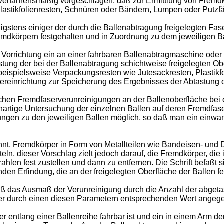
rfahrens­mäßig vorgeschlagen, daß zur Ermittlung von Fremdk
astikfolienresten, Schnüren oder Bändern, Lumpen oder Putzfäd
­stens einiger der durch die Ballenabtragung freigelegten Fase
d­körpern festgehalten und in Zuordnung zu dem jeweiligen Ba
e Vorrich­tung ein an einer fahrbaren Ballenabtragmaschine ode
stung der bei der Ballenabtragung schichtweise freigelegten O
eispielsweise Verpackungs­resten wie Jutesackresten, Plastik
chereinrichtung zur Speicherung des Ergebnisses der Abtastung 
ischen Fremdfaserverunreinigungen an der Ballenoberfläche be
artige Untersu­chung der einzelnen Ballen auf deren Fremdfaser
gungen zu den jeweiligen Ballen möglich, so daß man ein einwan
nt, Fremd­körper in Form von Metallteilen wie Bandeisen- und 
eln, dieser Vor­schlag zielt jedoch darauf, die Fremdkörper, die
len fest zu­stellen und dann zu entfernen. Die Schrift befaßt s
enden Erfindung, die an der freigelegten Oberfläche der Ballen f
daß das Ausmaß der Verunreinigung durch die Anzahl der abget
er durch einen diesen Parametern entsprechenden Wert angeg
r entlang einer Ballenreihe fahrbar ist und ein in einem Arm 