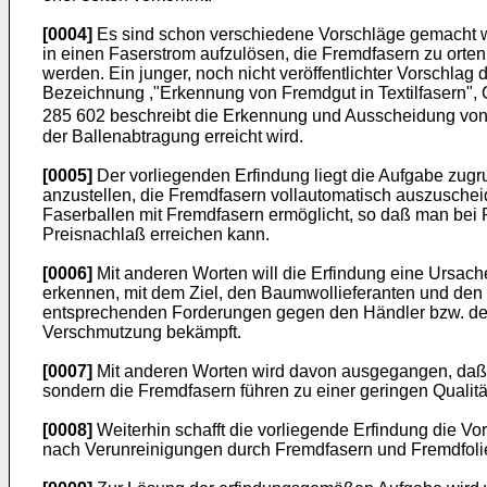
[0004]
Es sind schon verschiedene Vorschläge gemacht wo
in einen Faserstrom aufzulösen, die Fremdfasern zu orte
werden. Ein junger, noch nicht veröffentlichter Vorschlag
Bezeichnung ,"Erkennung von Fremdgut in Textilfaser
285 602 beschreibt die Erkennung und Ausscheidung von 
der Ballenabtragung erreicht wird.
[0005]
Der vorliegenden Erfindung liegt die Aufgabe zug
anzustellen, die Fremdfasern vollautomatisch auszuscheid
Faserballen mit Fremdfasern ermöglicht, so daß man bei 
Preisnachlaß erreichen kann.
[0006]
Mit anderen Worten will die Erfindung eine Ursach
erkennen, mit dem Ziel, den Baumwollieferanten und den 
entsprechen­den Forderungen gegen den Händler bzw. den
Verschmutzung bekämpft.
[0007]
Mit anderen Worten wird davon ausgegangen, daß a
sondern die Fremdfasern führen zu einer geringen Qualit
[0008]
Weiterhin schafft die vorliegende Erfindung die Vo
nach Verunreinigungen durch Fremdfasern und Fremdfol