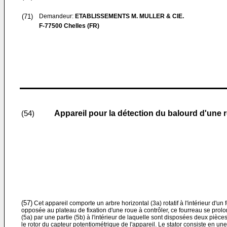
(71)
Demandeur:
ETABLISSEMENTS M. MULLER & CIE.
F-77500 Chelles (FR)
Appareil pour la détection du balourd d'une r
(54)
(57)
Cet appareil comporte un arbre horizontal (3a) rotatif à l'intérieur d'un
opposée au plateau de fixation d'une roue à contrôler, ce fourreau se pro
(5a) par une partie (5b) à l'intérieur de laquelle sont disposées deux pièces 
le rotor du capteur potentiométrique de l'appareil. Le stator consiste en une 