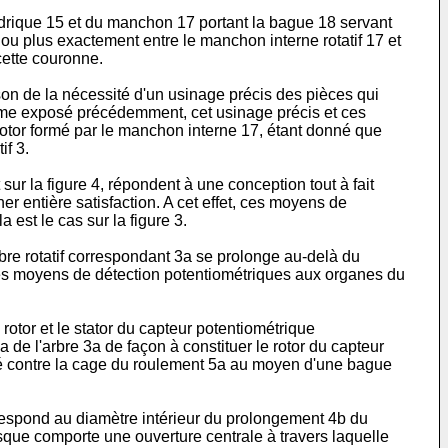
ylindrique 15 et du manchon 17 portant la bague 18 servant
ou plus exactement entre le manchon interne rotatif 17 et
cette couronne.
on de la nécessité d'un usinage précis des pièces qui
omme exposé précédemment, cet usinage précis et ces
 rotor formé par le manchon interne 17, étant donné que
if 3.
sur la figure 4, répondent à une conception tout à fait
r entière satisfaction. A cet effet, ces moyens de
 est le cas sur la figure 3.
arbre rotatif correspondant 3a se prolonge au-delà du
 les moyens de détection potentiométriques aux organes du
otor et le stator du capteur potentiométrique
de l'arbre 3a de façon à constituer le rotor du capteur
rré contre la cage du roulement 5a au moyen d'une bague
rrespond au diamètre intérieur du prolongement 4b du
disque comporte une ouverture centrale à travers laquelle