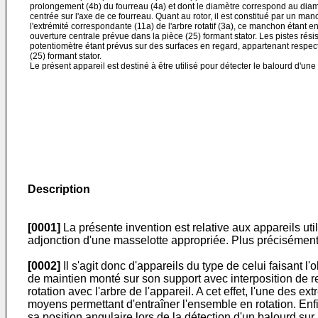
prolongement (4b) du fourreau (4a) et dont le diamètre correspond au diamè
centrée sur l'axe de ce fourreau. Quant au rotor, il est constitué par un ma
l'extrémité correspondante (11a) de l'arbre rotatif (3a), ce manchon étant en
ouverture centrale prévue dans la pièce (25) formant stator. Les pistes rési
potentiomètre étant prévus sur des surfaces en regard, appartenant respec
(25) formant stator.
Le présent appareil est destiné à être utilisé pour détecter le balourd d'une
Description
[0001]
La présente invention est relative aux appareils util
adjonction d'une masselotte appropriée. Plus préci­sément
[0002]
Il s'agit donc d'appareils du type de celui fai­sant l
de maintien monté sur son sup­port avec interposition de re
rotation avec l'­arbre de l'appareil. A cet effet, l'une des 
moyens permettant d'entraîner l'ensemble en rotation. Enfin
sa position angulaire lors de la détec­tion d'un balourd sur