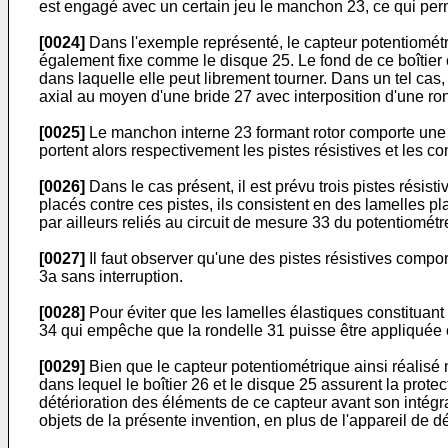
est engagé avec un certain jeu le manchon 23, ce qui permet
[0024]
Dans l'exemple représenté, le capteur potentiométri
également fixe comme le disque 25. Le fond de ce boîtier 
dans laquelle elle peut librement tourner. Dans un tel cas,
axial au moyen d'une bride 27 avec interposition d'une ron
[0025]
Le manchon interne 23 formant rotor comporte une c
portent alors respectivement les pistes résistives et les 
[0026]
Dans le cas présent, il est prévu trois pistes résis
placés contre ces pistes, ils consistent en des lamelles p
par ailleurs reliés au circuit de mesure 33 du potentiomét
[0027]
Il faut observer qu'une des pistes résistives compor
3a sans interruption.
[0028]
Pour éviter que les lamelles élastiques constituan
34 qui empêche que la rondelle 31 puisse être appliquée co
[0029]
Bien que le capteur potentiométrique ainsi réalisé 
dans lequel le boîtier 26 et le disque 25 assurent la protec
détérioration des éléments de ce capteur avant son intégra
objets de la présente invention, en plus de l'appareil de