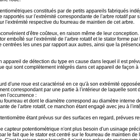
otentiométriques constitués par de petits appareils fabriqués in
 rapportés sur l'extrémité correspondante de l'arbre rotatif par s
 l'extrémité respective du fourreau de maintien de cet arbre.
nconvénient d'être coûteux, en raison même de leur conception. En
otor emboîté sur l'extrémité de l'arbre rotatif et le stator forme pa
re centrées les unes par rapport aux autres, ainsi que la présen
n appareil de détection du type en cause dans lequel il est prév
que qui sont complètement intégrés dans cet appareil de façon 
ourd d'une roue est caractérisé en ce qu'à son extrémité opposée 
ment correspondant par une partie à l'intérieur de laquelle sont 
 en l'occurrence :
 du fourreau et dont le diamètre correspond au diamètre interne de
nte de l'arbre rotatif, ce manchon étant engagé avec jeu à l'int
potentiomètre étant prévus sur des surfaces en regard, prévues r
le capteur potentiométrique n'ont plus besoin d'un usinage préc
 le fait que le stator est centré sur le fourreau de maintien de l'