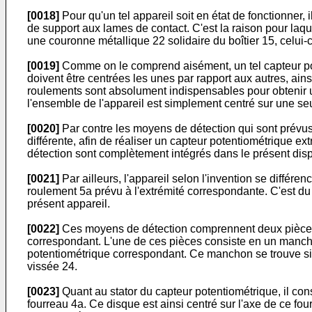
[0018]
Pour qu'un tel appareil soit en état de fonctionner, 
de support aux lames de contact. C'est la raison pour laq
une couronne métallique 22 solidaire du boîtier 15, celui-
[0019]
Comme on le comprend aisément, un tel capteur pote
doivent être centrées les unes par rapport aux autres, a
roulements sont absolument indispensables pour obtenir une
l'ensemble de l'appareil est simplement centré sur une seule
[0020]
Par contre les moyens de détection qui sont prévus d
différente, afin de réaliser un capteur potentiométrique e
détection sont complètement intégrés dans le présent dispos
[0021]
Par ailleurs, l'appareil selon l'invention se différe
roulement 5a prévu à l'extrémité correspondante. C'est du
présent appareil.
[0022]
Ces moyens de détection comprennent deux pièces ind
correspondant. L'une de ces pièces consiste en un manchon 
potentiométrique correspondant. Ce manchon se trouve sit
vissée 24.
[0023]
Quant au stator du capteur potentiométrique, il con
fourreau 4a. Ce disque est ainsi centré sur l'axe de ce fou