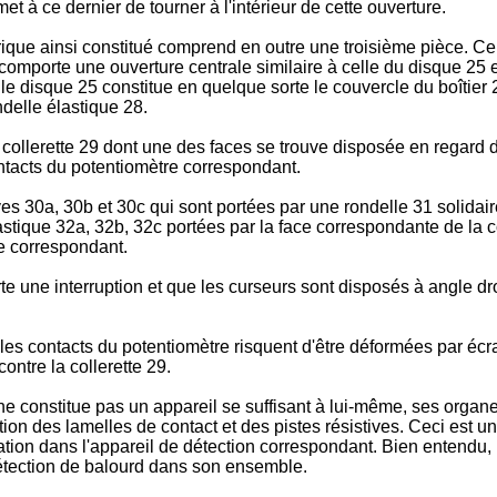
 à ce dernier de tourner à l'intérieur de cette ouverture.
que ainsi constitué comprend en outre une troisième pièce. Cell
comporte une ouverture centrale similaire à celle du disque 25 
 le disque 25 constitue en quelque sorte le couvercle du boîtier 
delle élastique 28.
ollerette 29 dont une des faces se trouve disposée en regard d
contacts du potentiomètre correspondant.
tives 30a, 30b et 30c qui sont portées par une rondelle 31 solida
lastique 32a, 32b, 32c portées par la face correspondante de la 
re correspondant.
te une interruption et que les curseurs sont disposés à angle dro
t les contacts du potentiomètre risquent d'être déformées par 
ntre la collerette 29.
ne constitue pas un appareil se suffisant à lui-même, ses organ
tion des lamelles de contact et des pistes résistives. Ceci est u
tion dans l'appareil de détection correspondant. Bien entendu, 
 détection de balourd dans son ensemble.