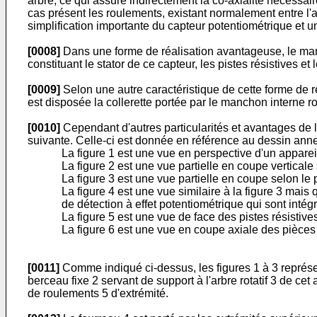
arbre, ce qui assure indirectement la co-axialité nécessair
cas présent les roulements, existant normalement entre l'a
simplification importante du capteur potentiométrique et un
[0008]
Dans une forme de réalisation avantageuse, le manc
constituant le stator de ce capteur, les pistes résistives e
[0009]
Selon une autre caractéristique de cette forme de r
est disposée la collerette portée par le manchon interne rot
[0010]
Cependant d'autres particularités et avantages de l'
suivante. Celle-ci est donnée en référence au dessin annexé 
La figure 1 est une vue en perspective d'un apparei
La figure 2 est une vue partielle en coupe verticale s
La figure 3 est une vue partielle en coupe selon le pl
La figure 4 est une vue similaire à la figure 3 mai
de détection à effet potentiométrique qui sont intég
La figure 5 est une vue de face des pistes résistive
La figure 6 est une vue en coupe axiale des pièces 
[0011]
Comme indiqué ci-dessus, les figures 1 à 3 représen
berceau fixe 2 servant de support à l'arbre rotatif 3 de cet 
de roulements 5 d'extrémité.