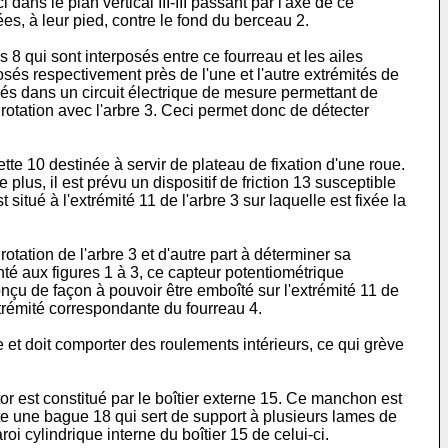
ans le plan vertical III-III passant par l'axe de ce
es, à leur pied, contre le fond du berceau 2.
s 8 qui sont interposés entre ce fourreau et les ailes
osés respectivement près de l'une et l'autre extrémités de
hés dans un circuit électrique de mesure permettant de
 rotation avec l'arbre 3. Ceci permet donc de détecter
ette 10 destinée à servir de plateau de fixation d'une roue.
lus, il est prévu un dispositif de friction 13 susceptible
itué à l'extrémité 11 de l'arbre 3 sur laquelle est fixée la
otation de l'arbre 3 et d'autre part à déterminer sa
enté aux figures 1 à 3, ce capteur potentiométrique
nçu de façon à pouvoir être emboîté sur l'extrémité 11 de
extrémité correspondante du fourreau 4.
 et doit comporter des roulements intérieurs, ce qui grève
or est constitué par le boîtier externe 15. Ce manchon est
orte une bague 18 qui sert de support à plusieurs lames de
i cylindrique interne du boîtier 15 de celui-ci.