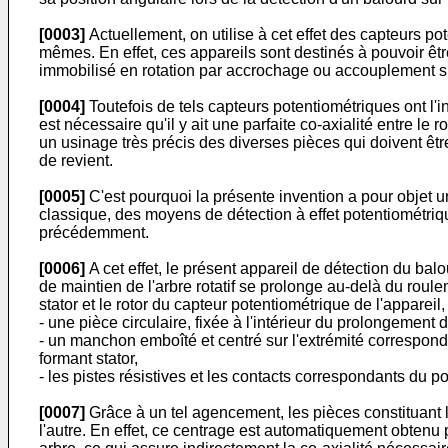
[0003]
Actuellement, on utilise à cet effet des capteurs p
mêmes. En effet, ces appareils sont destinés à pouvoir être
immobilisé en rotation par accrochage ou accouplement sur
[0004]
Toutefois de tels capteurs potentiométriques ont l'i
est nécessaire qu'il y ait une parfaite co-axialité entre le r
un usinage très précis des diverses pièces qui doivent êt
de revient.
[0005]
C'est pourquoi la présente invention a pour objet u
classique, des moyens de détection à effet potentiométri
précédemment.
[0006]
A cet effet, le présent appareil de détection du bal
de maintien de l'arbre rotatif se prolonge au-delà du roule
stator et le rotor du capteur potentiométrique de l'appareil,
- une pièce circulaire, fixée à l'intérieur du prolongement
- un manchon emboîté et centré sur l'extrémité corresponda
formant stator,
- les pistes résistives et les contacts correspondants du 
[0007]
Grâce à un tel agencement, les pièces constituant 
l'autre. En effet, ce centrage est automatiquement obtenu par