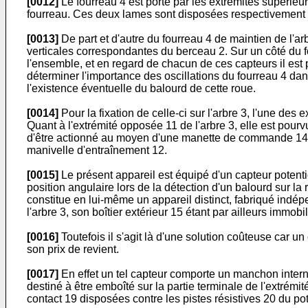
[0012]
Le fourreau 4 est porté par les extrémités supérieur
fourreau. Ces deux lames sont disposées respectivement près
[0013]
De part et d'autre du fourreau 4 de maintien de l'arb
verticales correspondantes du berceau 2. Sur un côté du fo
l'ensemble, et en regard de chacun de ces capteurs il est
déterminer l'importance des oscillations du fourreau 4 dans
l'existence éventuelle du balourd de cette roue.
[0014]
Pour la fixation de celle-ci sur l'arbre 3, l'une des
Quant à l'extrémité opposée 11 de l'arbre 3, elle est pourv
d'être actionné au moyen d'une manette de commande 14 pour 
manivelle d'entraînement 12.
[0015]
Le présent appareil est équipé d'un capteur potentiom
position angulaire lors de la détection d'un balourd sur la
constitue en lui-même un appareil distinct, fabriqué indé
l'arbre 3, son boîtier extérieur 15 étant par ailleurs immo
[0016]
Toutefois il s'agit là d'une solution coûteuse car 
son prix de revient.
[0017]
En effet un tel capteur comporte un manchon interne
destiné à être emboîté sur la partie terminale de l'extrémi
contact 19 disposées contre les pistes résistives 20 du pot