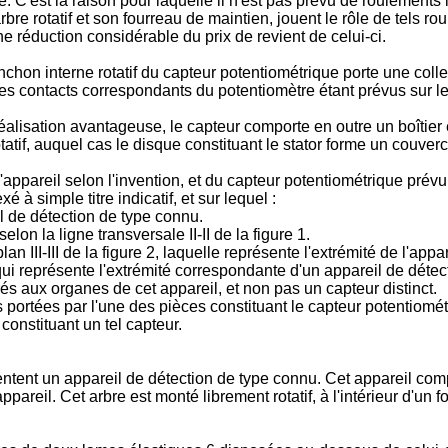
e. C'est la raison pour laquelle il n'est pas prévu de roulements
rbre rotatif et son fourreau de maintien, jouent le rôle de tels 
e réduction considérable du prix de revient de celui-­ci.
hon interne rotatif du capteur potentiométrique porte une colle
t les contacts correspondants du potentiomètre étant prévus sur l
éalisation avantageuse, le capteur comporte en outre un boîtier 
atif, auquel cas le disque constituant le stator forme un couvercl
appareil selon l'invention, et du capteur potentiométri­que prévu
à simple titre indicatif, et sur lequel :
l de détection de type connu.
elon la ligne transversale II-II de la figure 1.
an III-III de la figure 2, laquelle représente l'extrémité de l'app
s qui représente l'extrémité correspondante d'un appareil de dét
rés aux organes de cet appareil, et non pas un capteur distinct.
s portées par l'une des pièces constituant le capteur potentiomét
constituant un tel capteur.
tent un appareil de détection de type connu. Cet appareil compo
appareil. Cet arbre est monté librement rotatif, à l'intérieur d'un 