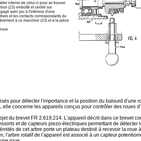
tre interne de celui-ci pour se trouver
nchon (23) emboîté et centré sur
gagé avec jeu à l'intérieur d'une
stives et les contacts correspondants du
tivement à ce manchon (23) et à la pièce
 roue.
isés pour détecter l'importance et la position du balourd d'une ro
, elle concerne les appareils conçus pour contrôler des roues 
'objet du brevet FR 2.619.214. L'appareil décrit dans ce brevet com
ssorts et de capteurs piezo-­électriques permettant de détecter l
extrémités de cet arbre porte un plateau destiné à recevoir la roue 
, l'arbre rotatif de l'appareil est associé à un capteur potentiom
 une roue.