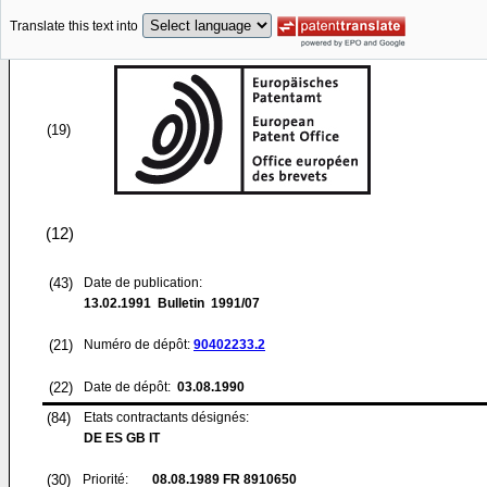
Translate this text into
(19)
(12)
(43)
Date de publication:
13.02.1991
Bulletin 1991/07
(21)
Numéro de dépôt:
90402233.2
(22)
Date de dépôt:
03.08.1990
(84)
Etats contractants désignés:
DE ES GB IT
(30)
Priorité:
08.08.1989
FR 8910650