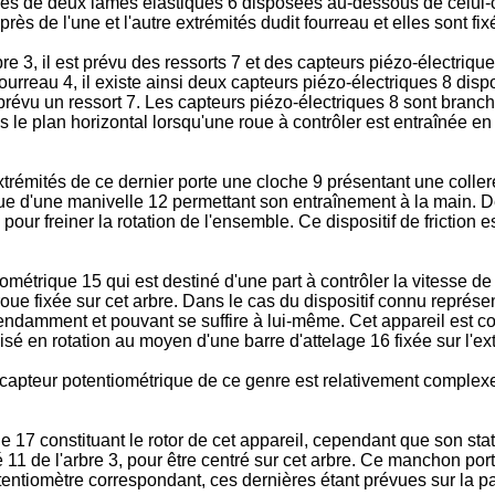
es de deux lames élastiques 6 disposées au-­dessous de celui-ci d
 de l'une et l'autre extrémités dudit fourreau et elles sont fixé
re 3, il est prévu des ressorts 7 et des capteurs piézo-électrique
urreau 4, il existe ainsi deux capteurs piézo-électriques 8 disp
 prévu un ressort 7. Les capteurs piézo-électriques 8 sont branc
 le plan horizontal lorsqu'une roue à contrôler est entraînée en
 extrémités de ce dernier porte une cloche 9 présentant une coller
ue d'une manivelle 12 permettant son entraînement à la main. De p
freiner la rotation de l'ensemble. Ce dispositif de friction est s
étrique 15 qui est destiné d'une part à contrôler la vitesse de r
 roue fixée sur cet arbre. Dans le cas du dispositif connu représ
pendamment et pouvant se suffire à lui-même. Cet appareil est co
bilisé en rotation au moyen d'une barre d'attelage 16 fixée sur l'
un capteur potentiométrique de ce genre est relativement complexe
 17 constituant le rotor de cet appareil, cependant que son stat
té 11 de l'arbre 3, pour être centré sur cet arbre. Ce manchon p
entiomètre correspondant, ces dernières étant prévues sur la paro