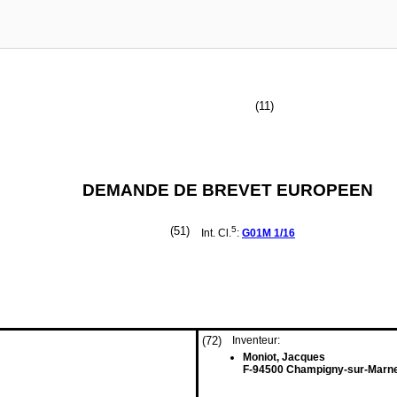
(11)
DEMANDE DE BREVET EUROPEEN
(51)
5
Int. Cl.
:
G01M
1/16
(72)
Inventeur:
Moniot, Jacques
F-94500 Champigny-sur-Marne