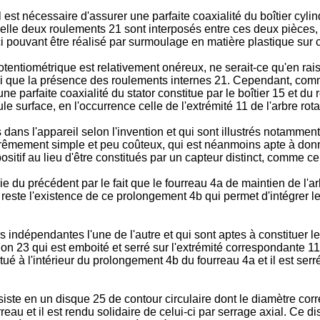
il est nécessaire d'assurer une parfaite co­axialité du boîtier c
uelle deux roulements 21 sont interposés entre ces deux pièces, 
ci pouvant être réalisé par surmoulage en matière plastique sur 
ntiométrique est relativement onéreux, ne serait-ce qu'en rais
insi que la présence des roulements internes 21. Cependant, c
 parfaite coaxialité du stator constitue par le boîtier 15 et du
 surface, en l'occurrence celle de l'extrémité 11 de l'arbre rotat
ans l'appareil selon l'invention et qui sont illustrés notamment 
xtrêmement simple et peu coûteux, qui est néanmoins apte à donne
itif au lieu d'être constitués par un capteur distinct, comme cela
ncie du précédent par le fait que le fourreau 4a de maintien de l'
 reste l'existence de ce prolongement 4b qui permet d'intégrer
épendantes l'une de l'autre et qui sont aptes à constituer le r
23 qui est emboité et serré sur l'extrémité correspondante 11a 
ué à l'intérieur du prolongement 4b du fourreau 4a et il est se
siste en un disque 25 de contour circulaire dont le diamètre co
rreau et il est rendu solidaire de celui-ci par serrage axial. Ce 