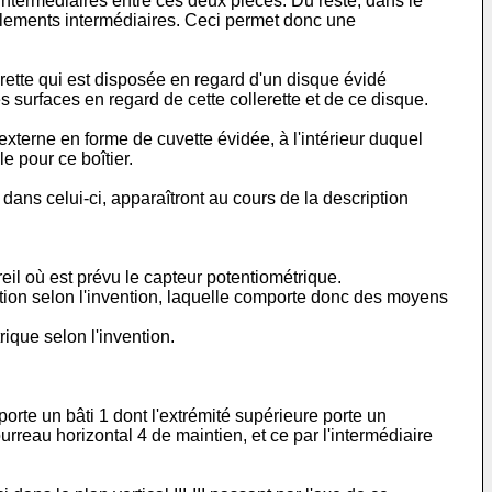
 intermédiaires entre ces deux pièces. Du reste, dans le
roulements intermédiaires. Ceci permet donc une
rette qui est disposée en regard d'un disque évidé
es surfaces en regard de cette collerette et de ce disque.
externe en forme de cuvette évidée, à l'intérieur duquel
e pour ce boîtier.
 dans celui-ci, apparaîtront au cours de la description
areil où est prévu le capteur potentiométrique.
ection selon l'invention, laquelle comporte donc des moyens
rique selon l'invention.
rte un bâti 1 dont l'extrémité supérieure porte un
fourreau horizontal 4 de maintien, et ce par l'intermédiaire