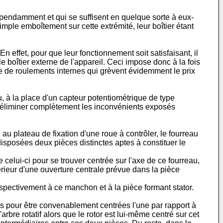
dépendamment et qui se suffisent en quelque sorte à eux-
imple emboîtement sur cette extrémité, leur boîtier étant
 effet, pour que leur fonctionnement soit satisfaisant, il
r le boîtier externe de l'appareil. Ceci impose donc à la fois
ce de roulements internes qui grèvent évidemment le prix
u, à la place d'un capteur potentiométrique de type
à éliminer complètement les inconvénients exposés
au plateau de fixation d'une roue à contrôler, le fourreau
disposées deux pièces distinctes aptes à constituer le
 celui-ci pour se trouver centrée sur l'axe de ce fourreau,
érieur d'une ouverture centrale prévue dans la pièce
espectivement à ce manchon et à la pièce formant stator.
is pour être convenablement centrées l'une par rapport à
arbre rotatif alors que le rotor est lui-même centré sur cet