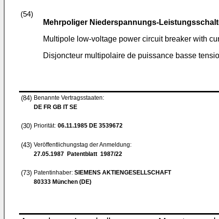
(54)
Mehrpoliger Niederspannungs-Leistungsschalt
Multipole low-voltage power circuit breaker with cu
Disjoncteur multipolaire de puissance basse tensi
(84)
Benannte Vertragsstaaten:
DE FR GB IT SE
(30)
Priorität:
06.11.1985
DE 3539672
(43)
Veröffentlichungstag der Anmeldung:
27.05.1987
Patentblatt 1987/22
(73)
Patentinhaber:
SIEMENS AKTIENGESELLSCHAFT
80333 München (DE)