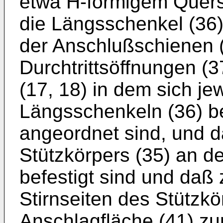
etwa H-förmigem Quersc
die Längsschenkel (36)
der Anschlußschienen 
Durchtrittsöffnungen (3
(17, 18) in dem sich je
Längsschenkeln (36) b
angeordnet sind, und d
Stützkörpers (35) an d
befestigt sind und da
Stirnseiten des Stützkö
Anschlagfläche (41) zur