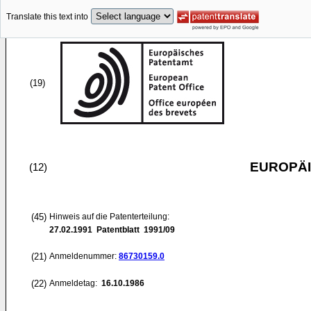
Translate this text into
(19)
EUROPÄI
(12)
(45)
Hinweis auf die Patenterteilung:
27.02.1991
Patentblatt 1991/09
(21)
Anmeldenummer:
86730159.0
(22)
Anmeldetag:
16.10.1986