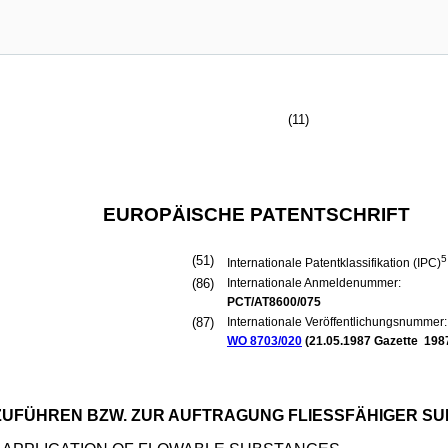
(11)
EUROPÄISCHE PATENTSCHRIFT
(51)
5
Internationale Patentklassifikation (IPC)
(86)
Internationale Anmeldenummer:
PCT/AT8600/075
(87)
Internationale Veröffentlichungsnummer:
WO 8703/020
(
21.05.1987
Gazette 1987
 ZUFÜHREN BZW. ZUR AUFTRAGUNG FLIESSFÄHIGER S