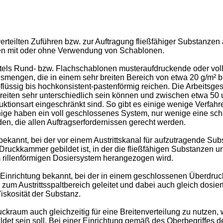
verteilten Zufüh­ren bzw. zur Auftragung fließfähiger Substanze
ihen mit oder ohne Verwendung von Schablonen.
els Rund- bzw. Flachschablonen musteraufdruckende oder vollf
mengen, die in einem sehr breiten Bereich von etwa 20 g/m² b
-flüssig bis hochkonsistent-pastenförmig reichen. Die Arbeitsge
eiten sehr unterschiedlich sein können und zwischen etwa 50 u
uktionsart eingeschränkt sind. So gibt es einige wenige Verfah
e haben ein voll geschlossenes System, nur wenige eine schlitz
en, die allen Auftragserfordernissen gerecht werden.
bekannt, bei der vor einem Austrittskanal für aufzutragende Sub
 Druckkammer gebildet ist, in der die fließfähigen Substanzen
 rillenförmigen Dosiersystem heran­gezogen wird.
inrichtung bekannt, bei der in einem geschlossenen Überdruck
um Austrittsspaltbereich geleitet und dabei auch gleich dosie
iskosität der Substanz.
uckraum auch gleich­zeitig für eine Breitenverteilung zu nutz
bildet sein soll. Bei einer Einrichtung gemäß des Ober­begriffe