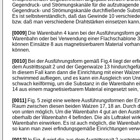
Gegendruck- und Strömungs­kanäle für die aufzutragende S
Gegen­druck- und Strömungskanäle durchfließende Substanz 
Es ist selbstverständlich, daß das Gewinde 10 verschied
bzw. daß man ver­schiedene Drahtstärken einsetzen kann
[0009]
Die Warenbahn 4 kann bei der Ausführungsform gem
Warenbahn oder bei Verwendung einer Flachschablo­ne 3 
können Einsätze 8 aus magne­tisierbarem Material vorhan
können.
[0010]
Bei der Ausführungsform gemäß Fig.4 liegt der e
dem Austrittsspalt 2 und der Gegenwalze 13 hin­durchgefüh
In die­sem Fall kann dann die Einrichtung mit einer Walz
schwimmed aufliegen, und es kann ein Ausgleich von Unre
schwach keilför­mig, um die Substanz in die Warenbahn e
14 aus einem magnetisierbarem Material eingesetzt sein,
[0011]
Fig. 5 zeigt eine weitere Ausführungsformen der Er
Raum zwischen diesen beiden Walzen 17, 18 an. Durch d
von unten möglich. Um die Warenbahn 4 gut an den Austrit
oberhalb der Warenbahn 4 befinden. Die als Luftrakel wir
Warenbahn einwirken. Es ist auch möglich, die Wa­renbahn
so kann man zwei erfindungsgemäße Einrichtungen verwen
[0012]
In Fig. 6 wird die aus dem Austrittsspalt 2 austre