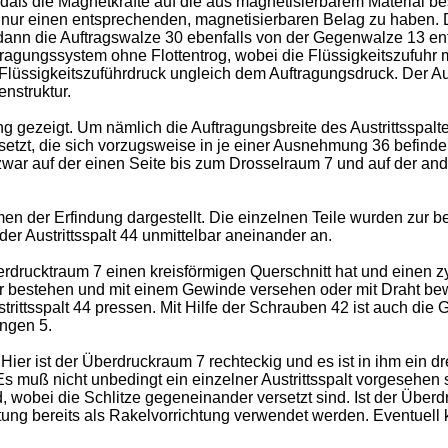
 daß die Magnetkräfte auf die aus magnetisierbarem Material be
30 nur einen entsprechenden, magnetisierbaren Belag zu haben
 die Auftragswalze 30 ebenfalls von der Gegen­walze 13 entfer
uftragungssystem ohne Flottentrog, wobei die Flüssigkeitszufuhr
 Flüssigkeitszuführdruck ungleich dem Auftragungsdruck. Der Au
nstruktur.
ung gezeigt. Um näm­lich die Auftragungsbreite des Austrittsspal
gesetzt, die sich vorzugsweise in je einer Ausnehmung 36 befin
zwar auf der einen Seite bis zum Drosselraum 7 und auf der an
men der Erfindung dar­gestellt. Die einzelnen Teile wurden zur
er Austrittsspalt 44 unmittelbar aneinander an.
erdrucktraum 7 einen kreisförmigen Querschnitt hat und einen z
bestehen und mit einem Gewinde versehen oder mit Draht bewick
ittsspalt 44 pressen. Mit Hilfe der Schrau­ben 42 ist auch die 
ungen 5.
 Hier ist der Über­druckraum 7 rechteckig und es ist in ihm ein 
Es muß nicht unbedingt ein einzelner Austrittsspalt vorgesehe
, wobei die Schlitze gegeneinander versetzt sind. Ist der Überd
htung bereits als Rakelvorrichtung verwendet werden. Eventuell