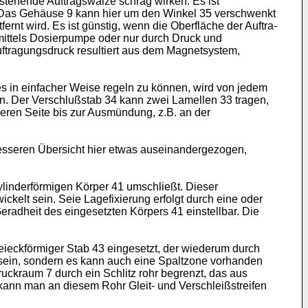
stehende Auftragswalze schräg wirken. Es ist
. Das Gehäuse 9 kann hier um den Winkel 35 verschwenkt
nt wird. Es ist günstig, wenn die Oberfläche der Auftra­
 mittels Dosierpumpe oder nur durch Druck und
ftra­gungsdruck resultiert aus dem Magnetsystem,
tes in einfacher Weise re­geln zu können, wird von jedem
den. Der Verschlußstab 34 kann zwei Lamellen 33 tragen,
deren Seite bis zur Ausmündung, z.B. an der
 besseren Übersicht hier etwas auseinandergezogen,
ylinderförmigen Körper 41 umschließt. Dieser
elt sein. Seie Lagefixierung erfolgt durch eine oder
Geradheit des eingesetzten Körpers 41 einstellbar. Die
dreieckförmiger Stab 43 eingesetzt, der wiederum durch
n sein, sondern es kann auch eine Spaltzone vorhanden
ruckraum 7 durch ein Schlitz rohr begrenzt, das aus
 kann man an diesem Rohr Gleit- und Verschleißstreifen