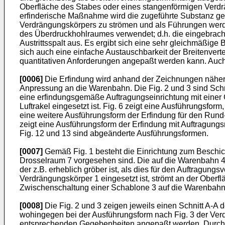
Oberfläche des Stabes oder eines stangenförmigen Verd
erfinderische Maßnahme wird die zugeführte Sub­stanz 
Verdrängungskörpers zu strömen und als Führungen werden
des Überdruckhohlraumes verwendet; d.h. die eingebrachte 
Austrittsspalt aus. Es ergibt sich eine sehr gleichmäßig
sich auch eine einfache Austauschbarkeit der Breitenvert
quantitativen Anforderun­gen angepaßt werden kann. Auch 
[0006]
Die Erfindung wird anhand der Zeichnungen näher b
Anpressung an die Warenbahn. Die Fig. 2 und 3 sind Schni
eine erfindungsgemäße Auf­tragungseinrichtung mit einer 
Luftrakel eingesetzt ist. Fig. 6 zeigt eine Ausführungsfor
eine weitere Ausführungsform der Erfindung für den Rund-
zeigt eine Ausführungsform der Erfindung mit Auftragungsro
Fig. 12 und 13 sind abgeänderte Ausführungsformen.
[0007]
Gemäß Fig. 1 besteht die Einrichtung zum Beschic
Drosselraum 7 vorgesehen sind. Die auf die Warenbahn 4 a
der z.B. erheblich gröber ist, als dies für den Auftragun
Verdrängungskörper 1 eingesetzt ist, strömt an der Oberf
Zwischenschaltung einer Schablone 3 auf die Warenbahn 4 
[0008]
Die Fig. 2 und 3 zeigen jeweils einen Schnitt A-A 
wohingegen bei der Ausführungsform nach Fig. 3 der Verd
entsprechenden Gegebenheiten angepaßt wer­den. Durch