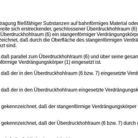
uftragung fließfähiger Substanzen auf bahnförmiges Material od
breite sich erstreckender, geschlossener Überdruckhohlraum (6) 
Überdruckhohlraum (6) ein stangenförmiger Verdrängungskör­pe
zeichnet, daß durch die Oberfläche des stangenförmigen Verd
zt sind.
 daß parallel zum Überdruckhohlraum (6) und über seine gesam
förmige Verdrängungskörper (1) eingesetzt ist.
 daß der in den Überdruckhohlraum (6 bzw. 7) eingesetzte Ver
 daß der in den Überdruckhohlraum eingesetzte Verdrängungskö
 gekennzeich­net, daß der stangenförmige Verdrängungskörper (1
 gekennzeich­net, daß der Überdruckhohlraum (6 bzw. 7) durch e