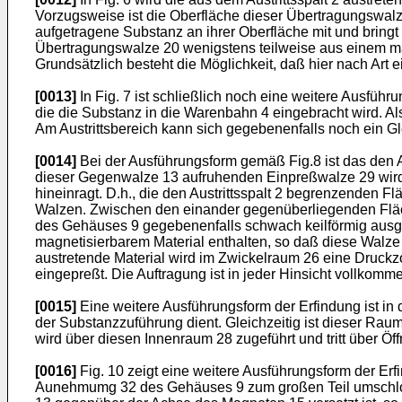
Vorzugsweise ist die Oberfläche dieser Übertragungs­walze
aufgetragene Substanz an ihrer Oberfläche mit und bring
Übertragungswalze 20 wenigstens teilweise aus einem ma
Grundsätzlich besteht die Möglich­keit, daß hier nach Art 
[0013]
In Fig. 7 ist schließlich noch eine weitere Ausführ
die die Substanz in die Warenbahn 4 eingebracht wird. A
Am Austrittsbereich kann sich gegebenenfalls noch ein 
[0014]
Bei der Ausführungsform gemäß Fig.8 ist das den A
dieser Gegenwalze 13 aufruhenden Einpreßwalze 29 wird 
hineinragt. D.h., die den Austrittsspalt 2 begrenzenden 
Walzen. Zwischen den einander gegenüberliegenden Fläch
des Gehäuses 9 gegebenenfalls schwach keilförmig ausge
magnetisier­barem Material enthalten, so daß diese Walze
austretende Material wird im Zwickelraum 26 eine Druckz
eingepreßt. Die Auftragung ist in jeder Hinsicht vollkomm
[0015]
Eine weitere Ausführungsform der Erfindung ist in 
der Substanzzuführung dient. Gleichzeitig ist die­ser R
wird über diesen In­nenraum 28 zugeführt und tritt über Ö
[0016]
Fig. 10 zeigt eine weitere Ausführungsform der Erf
Aunehmumg 32 des Gehäuses 9 zum großen Teil umschloss