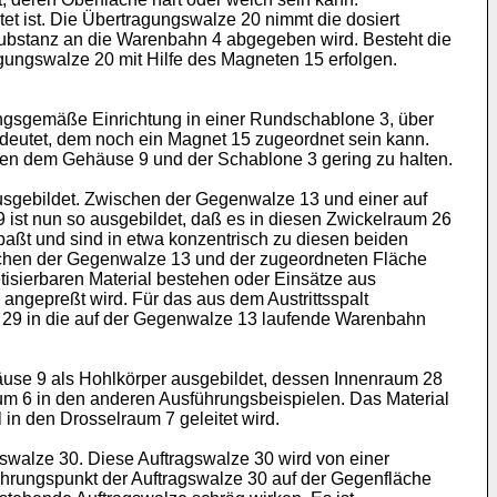
tet ist. Die Übertragungswalze 20 nimmt die dosiert
 Substanz an die Warenbahn 4 abgegeben wird. Besteht die
gungswalze 20 mit Hilfe des Magneten 15 erfolgen.
indungsgemäße Einrichtung in einer Rundschablone 3, über
edeutet, dem noch ein Magnet 15 zugeordnet sein kann.
hen dem Gehäuse 9 und der Schablone 3 gering zu halten.
usgebildet. Zwischen der Ge­genwalze 13 und einer auf
ist nun so ausgebildet, daß es in diesen Zwickelraum 26
aßt und sind in etwa konzentrisch zu die­sen beiden
schen der Gegen­walze 13 und der zugeordneten Fläche
isierbaren Material bestehen oder Einsätze aus
ngepreßt wird. Für das aus dem Aus­trittsspalt
e 29 in die auf der Gegenwalze 13 laufende Warenbahn
ehäuse 9 als Hohlkörper ausgebildet, dessen Innenraum 28
aum 6 in den anderen Ausführungsbeispielen. Das Material
 in den Drosselraum 7 geleitet wird.
gswalze 30. Diese Auftrags­walze 30 wird von einer
­rungspunkt der Auftragswalze 30 auf der Gegenfläche