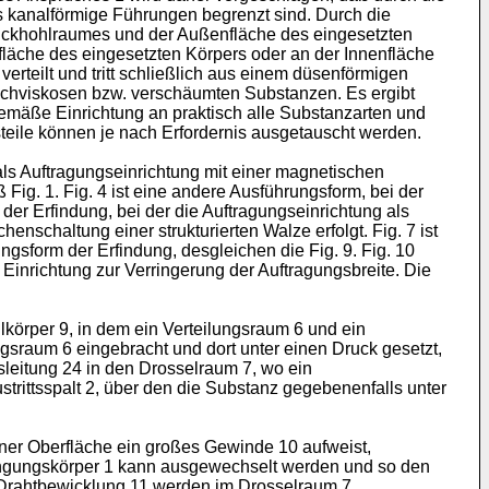
analförmige Führungen be­grenzt sind. Durch die
ck­hohlraumes und der Außenfläche des eingesetzten
äche des eingesetzten Körpers oder an der Innen­fläche
erteilt und tritt schließlich aus einem düsenförmigen
 hochviskosen bzw. verschäumten Substanzen. Es ergibt
emäße Ein­richtung an praktisch alle Substanzarten und
teile können je nach Erfordernis ausgetauscht wer­den.
ls Auftragungseinrichtung mit einer magnetischen
ig. 1. Fig. 4 ist eine andere Ausführungsform, bei der
er Erfindung, bei der die Auftragungseinrichtung als
enschaltung einer strukturierten Walze erfolgt. Fig. 7 ist
gsform der Erfindung, desgleichen die Fig. 9. Fig. 10
 Einrichtung zur Ver­ringerung der Auftragungsbreite. Die
örper 9, in dem ein Verteilungsraum 6 und ein
sraum 6 einge­bracht und dort unter einen Druck gesetzt,
gsleitung 24 in den Drosselraum 7, wo ein
rittsspalt 2, über den die Substanz gegebenen­falls unter
einer Oberfläche ein großes Gewinde 10 aufweist,
rängungskörper 1 kann aus­gewechselt werden und so den
Drahtbewicklung 11 werden im Drosselraum 7