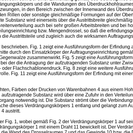
rängungskörpers und die Wandungen des Überdruckhohlraumes k
gezwungen, in den Bereich zwischen der Innenwand des Überdru
 Rillen oder sonstige gleichmäßige For­mungen auf der Oberfl
Sub­stanz wird einerseits über die Austrittsbreite gleichmäßig v
e Breitenverteilung auch bei sehr großen Arbeitsbreiten und bei
ei­lungseinrichtung bzw. Mengendrossel, so daß die erfindungsg
die Austrittsteile und zugleich auch die wirksamen Auftragungs
eschrieben. Fig. 1 zeigt eine Ausführungsform der Erfindung a
tte durch den Einsatzkörper der Auftragungseinrichtung gemäß F
Gegenwalze zusammenwirkt. Fig. 5 zeigt eine Ausführungsform d
m, bei der die Antragung der aufzutragenden Substanz unter Zwisch
 oder Flachschablonendruck. Fig. 8 zeigt eine weitere Ausführun
lle. Fig. 11 zeigt eine Ausführungsform der Erfindung mit einer
hten, Färben oder Drucken von Warenbahnen 4 aus einem Hohlk
ufzutra­gende Substanz wird über eine Zufuhr in den Verteilung
gsvorgang notwendig ist. Die Substanz strömt über die Verbindun
läche dieses Verdrängungskörpers 1 entlang und gelangt zum Aust
aus­tritt.
der Fig. 1, wobei ge­mäß Fig. 2 der Verdrängungskörper 1 auf s
rängungs­körper 1 mit einem Draht 11 bewickelt ist. Der Verd
 die Wand des Drosselraumes 7 und das Gewinde 10 bzw. die 