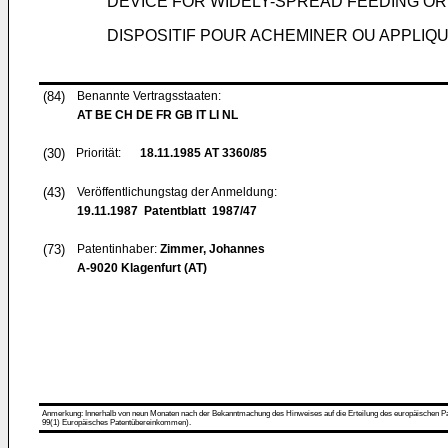
DEVICE FOR WIDELY-SPREAD FEEDING OR
DISPOSITIF POUR ACHEMINER OU APPLI
(84)
Benannte Vertragsstaaten:
AT BE CH DE FR GB IT LI NL
(30)
Priorität:
18.11.1985
AT 3360/85
(43)
Veröffentlichungstag der Anmeldung:
19.11.1987
Patentblatt 1987/47
(73)
Patentinhaber:
Zimmer, Johannes
A-9020 Klagenfurt (AT)
Anmerkung: Innerhalb von neun Monaten nach der Bekanntmachung des Hinweises auf die Erteilung des europäischen Patent
99(1) Europäisches Patentübereinkommen).