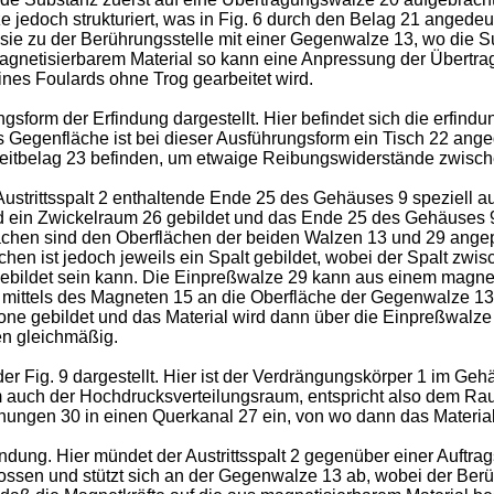
 jedoch strukturiert, was in Fig. 6 durch den Belag 21 angedeu
t sie zu der Berührungsstelle mit einer Gegenwalze 13, wo die
gne­tisierbarem Material so kann eine Anpressung der Übertra
eines Foulards ohne Trog gearbeitet wird.
ungsform der Erfin­dung dargestellt. Hier befindet sich die erf
ls Gegenfläche ist bei dieser Ausführungsform ein Tisch 22 ang
Gleitbelag 23 be­finden, um etwaige Reibungswiderstände zwisc
ustrittsspalt 2 ent­haltende Ende 25 des Gehäuses 9 speziell a
ein Zwickelraum 26 gebildet und das Ende 25 des Gehäuses 9 
Flächen sind den Oberflächen der beiden Walzen 13 und 29 angep
en ist jedoch jeweils ein Spalt gebildet, wobei der Spalt zwi
bildet sein kann. Die Einpreßwalze 29 kann aus einem magnet
 mittels des Magneten 15 an die Oberfläche der Gegenwalze 13 a
one gebildet und das Material wird dann über die Einpreßwalz
en gleichmäßig.
der Fig. 9 dargestellt. Hier ist der Verdrängungskörper 1 im G
aum auch der Hochdrucksverteilungsraum, entspricht also dem R
ffnungen 30 in einen Querkanal 27 ein, von wo dann das Material
indung. Hier mündet der Austrittsspalt 2 gegenüber einer Auftra
en und stützt sich an der Gegenwalze 13 ab, wobei der Berüh