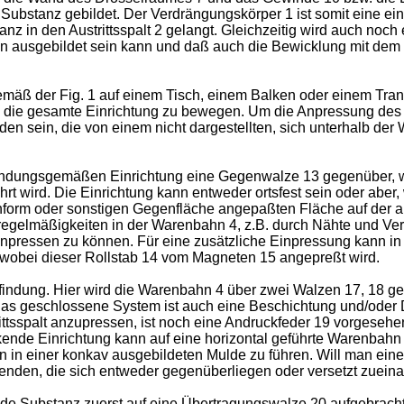
ubstanz gebildet. Der Verdrängungskörper 1 ist somit eine einf
in den Austrittsspalt 2 gelangt. Gleichzeitig wird auch noch ei
en ausgebildet sein kann und daß auch die Bewicklung mit dem 
.
äß der Fig. 1 auf einem Tisch, einem Balken oder einem Trans
die gesamte Einrichtung zu bewegen. Um die Anpressung des A
den sein, die von einem nicht dargestellten, sich unterhalb 
rfindungsgemäßen Ein­richtung eine Gegenwalze 13 gegenüber,
rt wird. Die Einrichtung kann entweder ortsfest sein oder aber
enform oder sonstigen Gegenfläche angepaßten Fläche auf der au
gelmäßigkeiten in der Warenbahn 4, z.B. durch Nähte und Ver­
inpressen zu können. Für eine zusätzliche Einpressung kann i
 wo­bei dieser Rollstab 14 vom Magneten 15 angepreßt wird.
findung. Hier wird die Warenbahn 4 über zwei Walzen 17, 18 ge
as geschlossene System ist auch eine Beschichtung und/oder 
tsspalt anzupressen, ist noch eine Andruck­feder 19 vorgesehen
kende Einrichtung kann auf eine horizontal geführte Warenbahn 
 in einer konkav ausgebildeten Mulde zu führen. Will man eine
den, die sich entweder gegenüber­liegen oder versetzt zueina
tende Substanz zuerst auf eine Übertragungswalze 20 aufgebrach