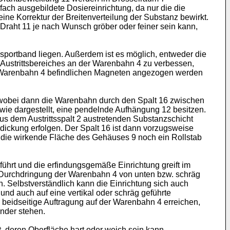
ach ausgebildete Dosiereinrichtung, da nur die die
ne Korrektur der Breitenvertei­lung der Substanz bewirkt.
Draht 11 je nach Wunsch gröber oder feiner sein kann,
portband liegen. Außerdem ist es möglich, entweder die
ustritts­bereiches an der Warenbahn 4 zu verbessen,
der Warenbahn 4 befindlichen Magneten angezogen werden
 wobei dann die Warenbahn durch den Spalt 16 zwischen
, wie dargestellt, eine pendelnde Aufhängung 12 besitzen.
s dem Austrittsspalt 2 austre­tenden Substanzschicht
dickung erfolgen. Der Spalt 16 ist dann vorzugsweise
n die wirkende Fläche des Gehäuses 9 noch ein Rollstab
führt und die erfindungsgemäße Einrichtung greift im
Durch­dringung der Warenbahn 4 von unten bzw. schräg
. Selbstverständlich kann die Einrichtung sich auch
und auch auf eine vertikal oder schräg geführte
 beidseitige Auftragung auf der Warenbahn 4 erreichen,
nder stehen.
t, deren Oberfläche hart oder weich sein kann.