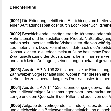
Beschreibung
[0001]
Die Erfindung betrifft eine Einrichtung zum breiten
einen Auftragungsspalt oder durch Loch- oder Schlitzre
[0002]
Beschichtende, imprägnierende, färbende oder mitt
Rohmaterial und herzustellendem Produkt Naßauftragungs
ha­ben sehr unterschiedliche Viskositäten, die von wäßrig
Laufmetern/min. Dazu kommt noch, daß auch die Arbeitsbr
Konstruktionen, die jedoch meist auf eine bestimmte Prod
Zwangsauftragung der Substanzen arbeiten, nur sehr wenig
und auch keine Auftragungseinrich­tungen bekannt geword
[0003]
Aus der EP-A-108 887 ist bereits eine Einrichtung 
Zahnwalzen vorgeschaltet sind, wobei hinter diesen eine
stehen, der zur Über­windung des Druckverlustes in einem
[0004]
Aus der EP-A-147 536 ist eine eingangs erwähnte E
hier in rillenförmigen Ausnehmungen vom Über­druckraum z
Länge und dem Querschnitt der Rillen und auch von der V
[0005]
Aufgabe der vorliegenden Erfindung ist es, den Dr
und gleichzeitig als Breitenverteilungsein­richtung ausge