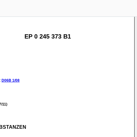
EP 0 245 373 B1
:
D06B
1/08
/11)
UBSTANZEN