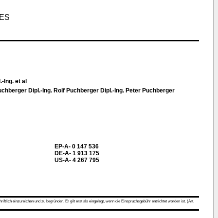
TES
-Ing. et al
uchberger Dipl.-Ing. Rolf Puchberger Dipl.-Ing. Peter Puchberger
EP-A- 0 147 536
DE-A- 1 913 175
US-A- 4 267 795
ch einzureichen und zu begründen. Er gilt erst als eingelegt, wenn die Einspruchsgebühr entrichtet worden ist. (Art.