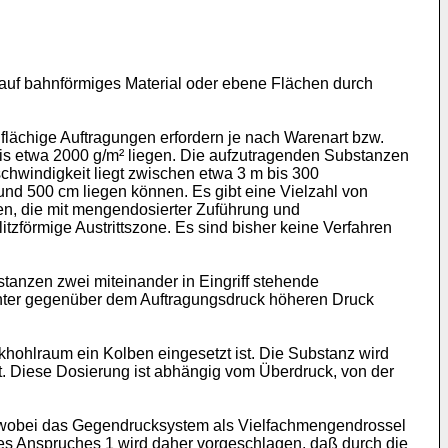
n auf bahnförmiges Ma­terial oder ebene Flächen durch
lächige Auftragungen er­fordern je nach Warenart bzw.
is etwa 2000 g/m² liegen. Die aufzutragenden Substanzen
schwindigkeit liegt zwischen etwa 3 m bis 300
nd 500 cm liegen können. Es gibt eine Vielzahl von
ren, die mit mengendosierter Zuführung und
förmige Austritts­zone. Es sind bisher keine Verfahren
stanzen zwei miteinander in Eingriff stehende
 un­ter gegenüber dem Auftragungsdruck höheren Druck
hohlraum ein Kolben eingesetzt ist. Die Substanz wird
rt. Diese Dosierung ist abhängig vom Überdruck, von der
en, wobei das Gegendrucksystem als Vielfachmengendrossel
s des Anspruches 1 wird daher vorgeschlagen, daß durch die