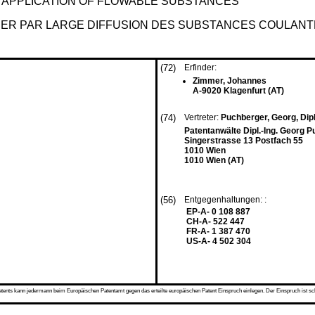
 APPLICATION OF FLOWABLE SUBSTANCES
QUER PAR LARGE DIFFUSION DES SUBSTANCES COULAN
(72)
Erfinder:
Zimmer, Johannes
A-9020 Klagenfurt (AT)
(74)
Vertreter:
Puchberger, Georg, Dipl.
Patentanwälte Dipl.-Ing. Georg P
Singerstrasse 13 Postfach 55
1010 Wien
1010 Wien (AT)
(56)
Entgegenhaltungen: :
EP-A- 0 108 887
CH-A- 522 447
FR-A- 1 387 470
US-A- 4 502 304
s kann jedermann beim Europäischen Patentamt gegen das erteilte europäischen Patent Einspruch einlegen. Der Einspruch ist schriftli