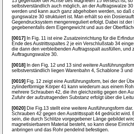
13 gegenüber der Achse des Magneten 15 versetzt ist, so
selbstverständlich auch möglich, an der Auftragswalze 
werden und kann auch ganz abge­hoben werden, so daß dann
gungswalze 30 struktuiert ist. Man erhält so ein Dosiera
Gegendrucksystem mengenreguliert erfolgt. Dabei ist der
gegebenenfalls dem Eigen­gewicht und aus der Oberfläche
[0017]
In Fig. 11 ist eine Zusatzeinrichtung für die Erfind
Ende des Austrittsspaltes 2 je ein Ver­schlußstab 34 ein
die dann den verbleibenden Auftragsspalt ausfüllen, und 
Auftragungswalze 30.
[0018]
In den Fig. 12 und 13 sind weitere Ausführungsfor
selbstverständlich liegen Warenbahn 4, Schablone 3 und d
[0019]
Fig. 12 zeigt eine Ausführungsform, bei der der Üb
zylinderförmige Körper 41 kann wiederum aus einem Rohr 
mehrere Schrauben 42, die ihn gleichzeitig gegen den Austr
Zufuhr der aufzutragenden Substanz erfolgt über die Leit
[0020]
Die Fig.13 stellt eine weitere Ausführungsform dar.
Schrauben 42 gegen den Austrittsspalt 44 gedrückt wird. 
sein, die durch Schlitze vorgegebener Länge gebildet wird
magnetisierbarem Material besteht, so kann die­se Einric
anbringen und das Rohr pendelnd befestigen.