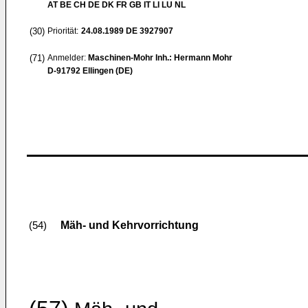
AT BE CH DE DK FR GB IT LI LU NL
(30)
Priorität:
24.08.1989
DE 3927907
(71)
Anmelder:
Maschinen-Mohr Inh.: Hermann Mohr
D-91792 Ellingen (DE)
Mäh- und Kehrvorrichtung
(54)