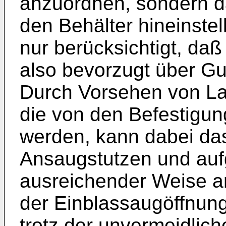
anzuordnen, sondern da
den Behäl­ter hineinst
nur berücksichtigt, da
also bevorzugt über Gum
Durch Vorsehen von La
die von den Befestigun
werden, kann dabei da
Ansaugstutzen und aufge
ausreichender Weise a
der Einblassaugöffnung
trotz der unvermeidlic