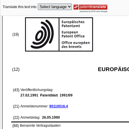
Translate this text into
(19)
EUROPÄIS
(12)
(43)
Veröffentlichungstag:
27.02.1991
Patentblatt 1991/09
(21)
Anmeldenummer:
90110016.4
(22)
Anmeldetag:
26.05.1990
(84)
Benannte Vertragsstaaten: