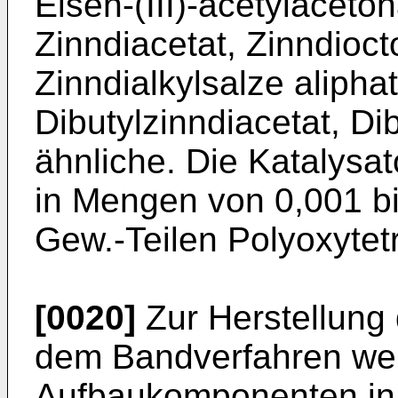
Eisen-(III)-acetylaceto
Zinndiacetat, Zinndioct
Zinndialkylsalze aliph
Dibutylzinndiacetat, Di
ähnliche. Die Katalysa
in Mengen von 0,001 bi
Gew.-Teilen Polyoxytet
[0020]
Zur Herstellung
dem Bandverfahren we
Aufbaukomponenten in