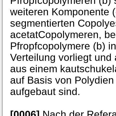
Pfropfcopolymeren (b) 
weiteren Komponente (c
segmentierten Copolyes
acetatCopolymeren, be
Pfropfcopolymere (b) i
Verteilung vorliegt und 
aus einem kautschukel
auf Basis von Polydien 
aufgebaut sind.
[0006]
Nach der Refera