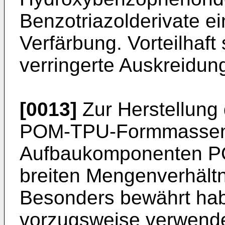
Benzotriazolderivate ei
Verfärbung. Vorteilhaft 
verringerte Auskreidu
[0013]
Zur Herstellung
POM-TPU-Formmassen
Aufbaukomponenten PO
breiten Mengenverhältn
Besonders bewährt hab
vorzugsweise ver­wen