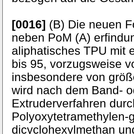
[0016]
(B) Die neuen F
neben PoM (A) erfindu
aliphatisches TPU mit 
bis 95, vorzugsweise v
insbesondere von größe
wird nach dem Band- o
Extruderver­fahren du
Polyoxytetramethylen-gl
dicyclohexylmethan und