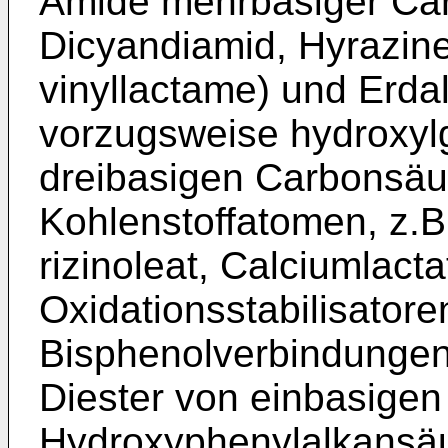
Amide mehrbasiger Car
Dicyandiamid, Hyrazine,
vinyllactame) und Erdal
vorzugsweise hydroxylg
dreibasigen Carbonsäur
Kohlenstoffatomen, z.B
rizinoleat, Calciumlacta
Oxidationsstabilisator
Bisphenolverbindungen
Diester von einbasigen
Hydroxyphenylalkansäur