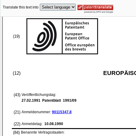
Translate this text into
(19)
EUROPÄIS
(12)
(43)
Veröffentlichungstag:
27.02.1991
Patentblatt 1991/09
(21)
Anmeldenummer:
90115347.8
(22)
Anmeldetag:
10.08.1990
(84)
Benannte Vertragsstaaten: