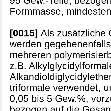
95 Gew.-Teile, bezogen
Formmasse, mindesten
[0015]
Als zusätzliche
werden gegebenenfalls
mehreren polymerisier
z.B. Alkylglycidylformal
Alkandioldiglycidyl­ether
triformale verwendet, 
0,05 bis 5 Gew.%, vor
bezogen auf die Ges