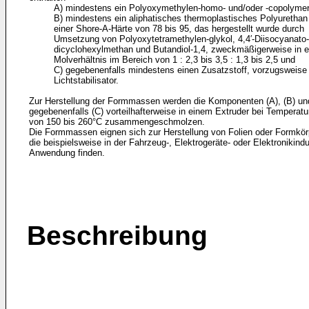
A) mindestens ein Polyoxymethylen-homo- und/oder -copolymer
B) mindestens ein aliphatisches thermoplastisches Polyurethan
einer Shore-A-Härte von 78 bis 95, das hergestellt wurde durch
Umsetzung von Polyoxytetramethylen-glykol, 4,4′-Diisocyanato-
dicyclohexylmethan und Butandiol-1,4, zweckmäßigerweise in 
Molverhältnis im Bereich von 1 : 2,3 bis 3,5 : 1,3 bis 2,5 und
C) gegebenenfalls mindestens einen Zusatzstoff, vorzugsweise
Licht­stabilisator.
Zur Herstellung der Formmassen werden die Komponenten (A), (B) un
gegebenenfalls (C) vorteilhafterweise in einem Extruder bei Temperatu
von 150 bis 260°C zusammengeschmolzen.
Die Formmassen eignen sich zur Herstellung von Folien oder Formkör
die beispielsweise in der Fahrzeug-, Elektrogeräte- oder Elektronik­indu
Anwendung finden.
Beschreibung