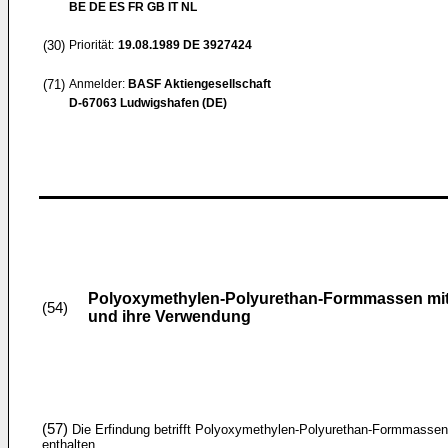
BE DE ES FR GB IT NL
(30)
Priorität:
19.08.1989
DE 3927424
(71)
Anmelder:
BASF Aktiengesellschaft
D-67063 Ludwigshafen (DE)
Polyoxymethylen-Polyurethan-Formmassen mit ve
(54)
und ihre Verwendung
(57)
Die Erfindung betrifft Polyoxymethylen-Polyurethan-Formmassen
enthalten