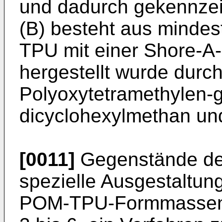
und dadurch gekennzei
(B) besteht aus mindes
TPU mit einer Shore-A-
herge­stellt wurde dur
Polyoxytetramethylen-gl
dicyclohexylmethan und
[0011]
Gegenstände der
spezielle Ausgestaltu
POM-TPU-Formmassen 