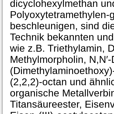
dicyclohexylmethan un
Polyoxytetramethy­len-
beschleunigen, sind d
Technik bekannten und 
wie z.B. Triethylamin, 
Methylmorpholin, N,N′-
(Dimethylaminoethoxy)-
(2,2,2)-octan und ähnl
organische Metallverb
Titansäureester, Eisen