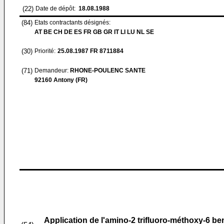
(22)
Date de dépôt:
18.08.1988
(84)
Etats contractants désignés:
AT BE CH DE ES FR GB GR IT LI LU NL SE
(30)
Priorité:
25.08.1987
FR 8711884
(71)
Demandeur:
RHONE-POULENC SANTE
92160 Antony (FR)
Application de l'amino-2 trifluoro-méthoxy-6 b