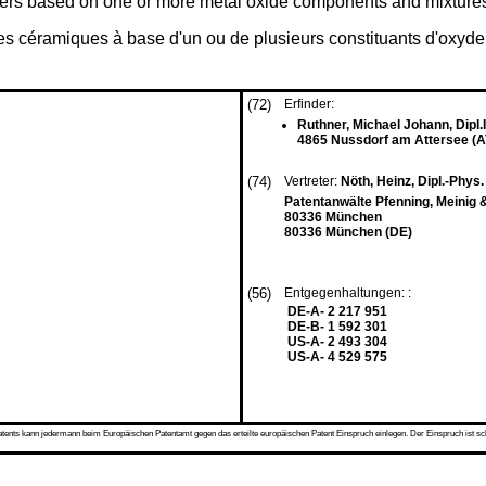
ers based on one or more metal oxide components and mixtures
res céramiques à base d'un ou de plusieurs constituants d'oxyde
(72)
Erfinder:
Ruthner, Michael Johann, Dipl.
4865 Nussdorf am Attersee (A
(74)
Vertreter:
Nöth, Heinz, Dipl.-Phys. 
Patentanwälte Pfenning, Meinig 
80336 München
80336 München (DE)
(56)
Entgegenhaltungen: :
DE-A- 2 217 951
DE-B- 1 592 301
US-A- 2 493 304
US-A- 4 529 575
s kann jedermann beim Europäischen Patentamt gegen das erteilte europäischen Patent Einspruch einlegen. Der Einspruch ist schriftli