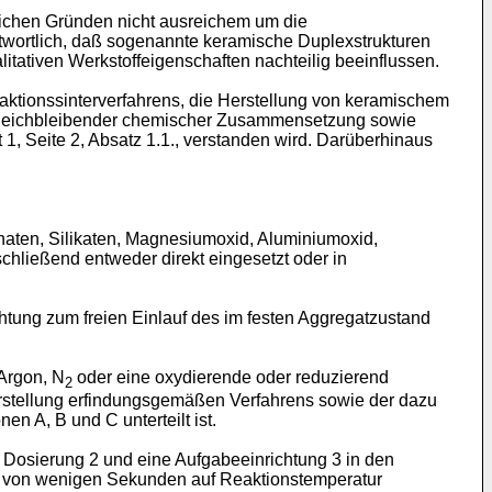
lichen Gründen nicht ausreichem um die
ntwortlich, daß sogenannte keramische Duplexstrukturen
litativen Werkstoffeigenschaften nachteilig beeinflussen.
aktionssinterverfahrens, die Herstellung von keramischem
 gleichbleibender chemischer Zusammensetzung sowie
1, Seite 2, Absatz 1.1., verstanden wird. Darüberhinaus
anaten, Silikaten, Magnesiumoxid, Aluminiumoxid,
chließend entweder direkt eingesetzt oder in
chtung zum freien Einlauf des im festen Aggregatzustand
 Argon, N
oder eine oxydierende oder reduzierend
2
rstellung erfindungsgemäßen Verfahrens sowie der dazu
en A, B und C unterteilt ist.
e Dosierung 2 und eine Aufgabeeinrichtung 3 in den
rhalb von wenigen Sekunden auf Reaktionstemperatur