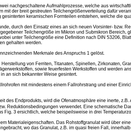
owei nachgeschaltene Aufmahlprozesse, welche aus wirtschaft
m mit der breit gestreuten Teilchengrößenverteilung dafür vera
g gesinterten keramischen Formteilen entstehen, welche die qua
unde, durch den Einsatz eines an sich neuen Vorsinter- bzw. Re
orgegebener Teilchengröße im Mikron und Submikron Bereich,
obei unter Teilchengröße eine Definition nach DIN 53206, Blatt 
gen gehalten werden.
ennzeichnenden Merkmale des Anspruchs 1 gelöst.
Herstellung von Ferriten, Titanaten, Spinellen, Zirkonaten, Gr
ägerwerkstoffen, sowie feuerfesten Werkstoffen und werden ans
in an sich bekannter Weise gesintert.
llrohrofen mit mindestens einem Fallrohrstrang und einer Einri
t des Endprodukts, wird die Ofenatmosphäre eine inerte, z.B.
 bzw. Reduktionsbedingungen verwendet. Eine schematische Da
 Fig. 3 ersichtlich, welche beispeilsweise in drei Temperaturzon
nem Materialeigenschaften. Das Rohstoffgranulat wird über ein
5 eingebracht, wo das Granulat, z.B. im quasi freien Fall, inne