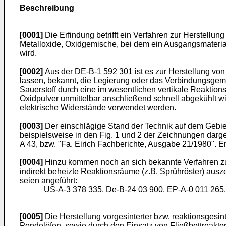
Beschreibung
[0001]
Die Erfindung betrifft ein Verfahren zur Herstell
Metalloxide, Oxidgemische, bei dem ein Ausgangsmaterial
wird.
[0002]
Aus der DE-B-1 592 301 ist es zur Herstellung vo
lassen, bekannt, die Legierung oder das Verbindungsgemi
Sauerstoff durch eine im wesentlichen vertikale Reaktions
Oxidpulver unmittelbar anschließend schnell abgekühlt 
elektrische Widerstände verwendet werden.
[0003]
Der einschlägige Stand der Technik auf dem Gebiet
beispielsweise in den Fig. 1 und 2 der Zeichnungen dargest
A 43, bzw. "Fa. Eirich Fachberichte, Ausgabe 21/1980". Ers
[0004]
Hinzu kommen noch an sich bekannte Verfahren zur
indirekt beheizte Reaktionsräume (z.B. Sprühröster) auszei
seien angeführt:
US-A-3 378 335, De-B-24 03 900, EP-A-0 011 265.
[0005]
Die Herstellung vorgesinterter bzw. reaktionsgesin
Pendelöfen, sowie durch den Einsatz von Fließbettreakto