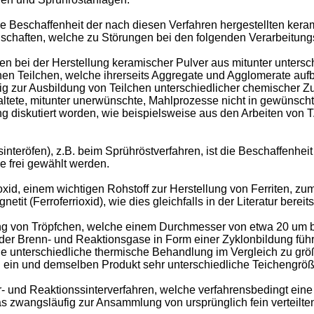
e Beschaffenheit der nach diesen Verfahren hergestellten kera
chaften, welche zu Störungen bei den folgenden Verarbeitungs
n bei der Herstellung keramischer Pulver aus mitunter unters
en Teilchen, welche ihrerseits Aggregate und Agglomerate au
ig zur Ausbildung von Teilchen unterschiedlicher chemischer 
ltete, mitunter unerwünschte, Mahlprozesse nicht in gewünsc
iskutiert worden, wie beispielsweise aus den Arbeiten von T. 
ssinteröfen), z.B. beim Sprühröstverfahren, ist die Beschaffen
 frei gewählt werden.
rioxid, einem wichtigen Rohstoff zur Herstellung von Ferriten,
t (Ferroferrioxid), wie dies gleichfalls in der Literatur berei
g von Tröpfchen, welche einem Durchmesser von etwa 20 um b
ng der Brenn- und Reaktionsgase in Form einer Zyklonbildung füh
ne unterschiedliche thermische Behandlung im Vergleich zu gr
in ein und demselben Produkt sehr unterschiedliche Teichengröß
 und Reaktionssinterverfahren, welche verfahrensbedingt eine 
as zwangsläufig zur Ansammlung von ursprünglich fein verteilte