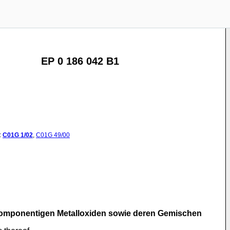
EP 0 186 042 B1
:
C01G
1/02
,
C01G
49/00
rkomponentigen Metalloxiden sowie deren Gemischen