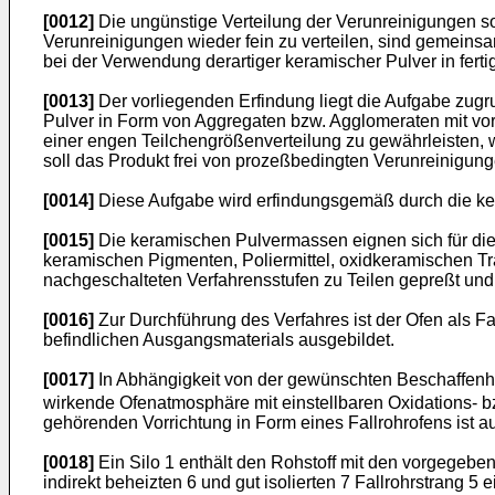
[0012]
Die ungünstige Verteilung der Verunreinigungen s
Verunreinigungen wieder fein zu verteilen, sind gemeinsa
bei der Verwendung derartiger keramischer Pulver in ferti
[0013]
Der vorliegenden Erfindung liegt die Aufgabe zugr
Pulver in Form von Aggregaten bzw. Agglomeraten mit v
einer engen Teilchengrößenverteilung zu gewährleisten, w
soll das Produkt frei von prozeßbedingten Verunreinigun
[0014]
Diese Aufgabe wird erfindungsgemäß durch die k
[0015]
Die keramischen Pulvermassen eignen sich für die 
keramischen Pigmenten, Poliermittel, oxidkeramischen Tr
nachgeschalteten Verfahrensstufen zu Teilen gepreßt und 
[0016]
Zur Durchführung des Verfahres ist der Ofen als Fa
befindlichen Ausgangsmaterials ausgebildet.
[0017]
In Abhängigkeit von der gewünschten Beschaffenhei
wirkende Ofenatmosphäre mit einstellbaren Oxidations-
gehörenden Vorrichtung in Form eines Fallrohrofens ist aus
[0018]
Ein Silo 1 enthält den Rohstoff mit den vorgegebe
indirekt beheizten 6 und gut isolierten 7 Fallrohrstrang 