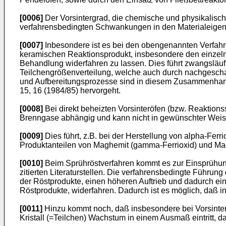
[0006]
Der Vorsintergrad, die chemische und physikalisch
verfahrensbedingten Schwankungen in den Materialeigens
[0007]
Inbesondere ist es bei den obengenannten Verfahre
keramischen Reaktionsprodukt, insbesondere den einzeln
Behandlung widerfahren zu lassen. Dies führt zwangsläuf
Teilchengrößenverteilung, welche auch durch nachgescha
und Aufbereitungsprozesse sind in diesem Zusammenhang d
15, 16 (1984/85) hervorgeht.
[0008]
Bei direkt beheizten Vorsinteröfen (bzw. Reaktion
Brenngase abhängig und kann nicht in gewünschter Weise
[0009]
Dies führt, z.B. bei der Herstellung von alpha-Fer
Produktanteilen von Maghemit (gamma-Ferrioxid) und Magneti
[0010]
Beim Sprühröstverfahren kommt es zur Einsprühun
zitierten Literaturstellen. Die verfahrensbedingte Führu
der Röstprodukte, einen höheren Auftrieb und dadurch ei
Röstprodukte, widerfahren. Dadurch ist es möglich, daß 
[0011]
Hinzu kommt noch, daß insbesondere bei Vorsinter-
Kristall (=Teilchen) Wachstum in einem Ausmaß eintritt, d