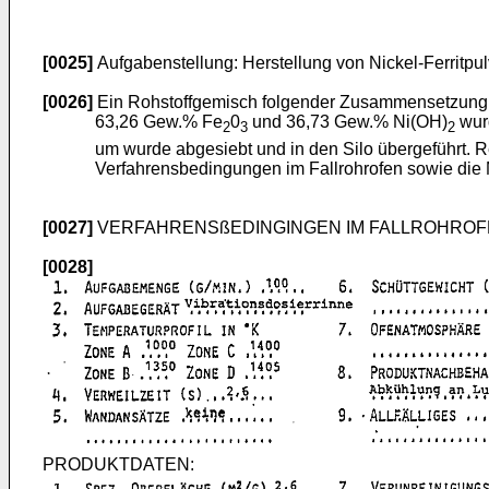
[0025]
Aufgabenstellung: Herstellung von Nickel-Ferritpu
[0026]
Ein Rohstoffgemisch folgender Zusammensetzung
63,26 Gew.% Fe
0
und 36,73 Gew.% Ni(OH)
wurd
2
3
2
um wurde abgesiebt und in den Silo übergeführt. R
Verfahrensbedingungen im Fallrohrofen sowie die 
[0027]
VERFAHRENSßEDINGINGEN IM FALLROHROF
[0028]
PRODUKTDATEN: