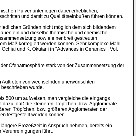
mischen Pulver unterliegen dabei erheblichen,
schritten und damit zu Qualitätseinbußen führen können.
chiedlichen Gründen nicht möglich dem sich bildendem
fbauen ein und dieselbe thermische und chemische
Zusammensetzung sowie einer breit gestreuten
htem Maß korregiert werden können. Sehr komplexe Mahl-
Ochiai und K. Okutani in "Advances in Ceramics", Vol.
heit der Ofenatmosphäre stark von der Zusammensetzung der
 zum Auftreten von wechselnden unerwünschten
ts beschrieben wurde.
is 500 um aufweisen, man vergleiche die eingangs
rt dazu, daß die kleineren Tröpfchen, bzw. Agglomerate
ößeren Tröpfchen, bzw. größeren Agglomeraten der
en festgestellt werden können.
längere Prozeßzeit in Anspruch nehmen, bereits ein
n Verunreinigungen führt.