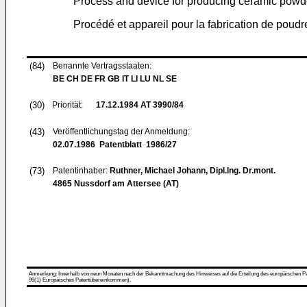
Process and device for producing ceramic powd
Procédé et appareil pour la fabrication de poud
(84)
Benannte Vertragsstaaten:
BE CH DE FR GB IT LI LU NL SE
(30)
Priorität:
17.12.1984
AT 3990/84
(43)
Veröffentlichungstag der Anmeldung:
02.07.1986
Patentblatt 1986/27
(73)
Patentinhaber:
Ruthner, Michael Johann, Dipl.Ing. Dr.mont.
4865 Nussdorf am Attersee (AT)
Anmerkung: Innerhalb von neun Monaten nach der Bekanntmachung des Hinweises auf die Erteilung des europäischen Patent
99(1) Europäisches Patentübereinkommen).