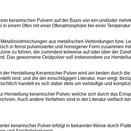
ung von keramischen Pulvern auf der Basis von ein-und/oder m
 in einem Ofen mit einer Ofenatmosphäre bei einer Temperatur
n Metalloxidmischungen aus metallischen Verbindungen bzw. Le
sch in feinst pulverisierter und homogener Form zusammen mit 
zone zu führen, die zumindest teilweise auf oder über der Zünd
wird. Das gewonnene Oxidpulver soll insbesondere zur Herstel
 der Herstellung Keramischer Pulver wird am besten durch die
ellt sind, und die der einschlägigen Literatur, man vergl. bezü
ichtlich handelt es sich dabei stets um vielstufige und komplizi
 Herstellung keramischer Pulver, welche sich durch das Eins
chnen. Auch andere Verfahren sind in der Literatur vielfach bes
terter keramischer Pulver erfolgt in bekannter Weise durch Pl
ren und Sprühröstanlagen.