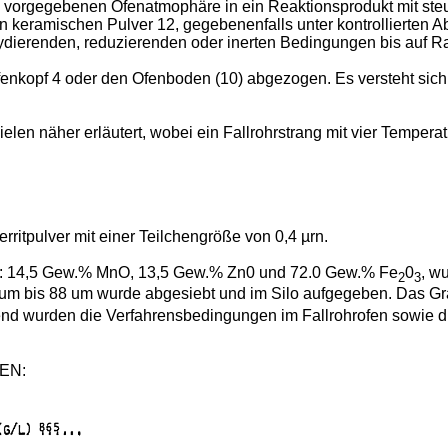
 vorgegebenen Ofenatmophäre in ein Reaktionsprodukt mit steu
 keramischen Pulver 12, gegebenenfalls unter kontrollierten A
xydierenden, reduzierenden oder inerten Bedingungen bis auf 
kopf 4 oder den Ofenboden (10) abgezogen. Es versteht sich, 
len näher erläutert, wobei ein Fallrohrstrang mit vier Tempera
ritpulver mit einer Teilchengröße von 0,4 µrn.
: 14,5 Gew.% MnO, 13,5 Gew.% Zn0 und 72.0 Gew.% Fe
0
, w
2
3
m bis 88 um wurde abgesiebt und im Silo aufgegeben. Das Gran
end wurden die Verfahrensbedingungen im Fallrohrofen sowie d
EN: