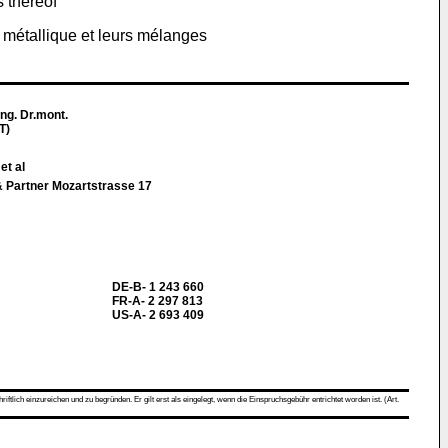
 thereof
 métallique et leurs mélanges
Ing. Dr.mont.
T)
et al
& Partner Mozartstrasse 17
DE-B- 1 243 660
FR-A- 2 297 813
US-A- 2 693 409
ch einzureichen und zu begründen. Er gilt erst als eingelegt, wenn die Einspruchsgebühr entrichtet worden ist. (Art.