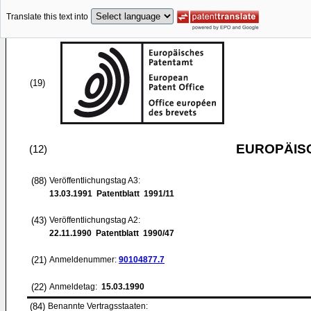
Translate this text into
(19)
EUROPÄIS
(12)
(88)
Veröffentlichungstag A3:
13.03.1991
Patentblatt 1991/11
(43)
Veröffentlichungstag A2:
22.11.1990
Patentblatt 1990/47
(21)
Anmeldenummer:
90104877.7
(22)
Anmeldetag:
15.03.1990
(84)
Benannte Vertragsstaaten: