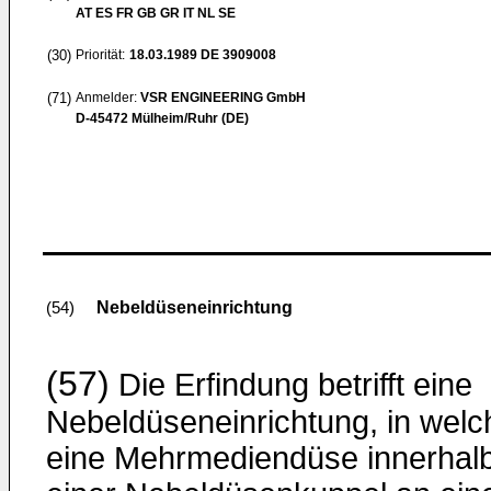
AT ES FR GB GR IT NL SE
(30)
Priorität:
18.03.1989
DE 3909008
(71)
Anmelder:
VSR ENGINEERING GmbH
D-45472 Mülheim/Ruhr (DE)
Nebeldüseneinrichtung
(54)
(57)
Die Erfindung betrifft eine
Nebeldüseneinrichtung, in welc
eine Mehrmediendüse innerhal