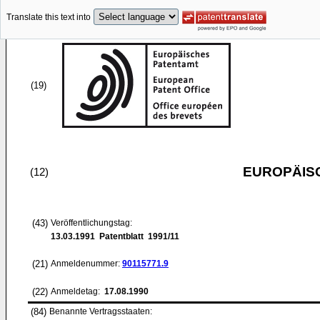
Translate this text into
(19)
EUROPÄIS
(12)
(43)
Veröffentlichungstag:
13.03.1991
Patentblatt 1991/11
(21)
Anmeldenummer:
90115771.9
(22)
Anmeldetag:
17.08.1990
(84)
Benannte Vertragsstaaten: